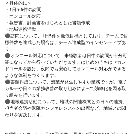
用者様へより良い医療の提供ができる、、、そんな働きやす
＜具体的に＞

い現場となっています♪

・1日5-6件の訪問

また、訪問中に悩んでもスマホやチャットツールですぐに相
・オンコール対応

談できるようになっているので、コミュニケーションも活発♪
・報告書、計画書をはじめとした書類作成

ケアの品質の統一が図れるので安心です！

・地域連携活動

⚫︎訪問について、1日5件を最低目標としており、チームで目
標件数を達成した場合は、チーム達成型のインセンティブあ
◆利用者様もスタッフも一人にしない！

り

「誰もが生きる場所を自由に選択できる社会に」、「地域ぐ
⚫︎オンコール対応について、未経験者は日中の訪問が十分可
るみ」で「生きる」を支えるを理念にしている熱い想いのあ
能になってから行っていただきます。はじめのうちはセカン
るステーションです♪新し仲間が不安を感じないよう、訪問看
ドコールを設け、夜間でも安心してオンコール対応ができる
護経験豊富で、人間関係良好なスタッフが寄り添い、小さな
ような体制をつくります。

ことでも相談できる温かいチームです。ケアは１対１です
⚫︎書類作成について、残業が発生しやすい業務ですが、電子
が、実は一人じゃない！チーム全体でサポートしあい、定期
カルテや日々の業務改善の取り組みによって効率化を図る取
的なフィードバックや同行で、一人じゃない安心を大切にし
り組みを行います。

ています。

⚫︎地域連携活動について、地域の関連機関との日々の連携、
研修やフォロー体制も充実しているので、初めての方でも安
担当者会議や退院カンファレンスへの出席など、地域との関
心して活躍いただける環境があります♪

わりを実践します。
