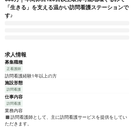
「生きる」を支える温かい訪問看護ステーションで
す♪
「くるむ訪問看護ステーション」では、【いきたい場所で生
きる】その想いに最期まで寄り添い、さまざまな分野で活躍
求人情報
した看護師が在籍し、常に高品質なケアを提供し続けられる
募集職種
体制を整えています。

正看護師
ご自宅でも病院にいるような安心感を提供できるよう、ケア
訪問看護経験1年以上の方
の品質のみならず、医療機関や介護サービス事業所とも連携
施設形態
し、街ぐるみで「生きる」を支えています。

訪問看護
仕事内容
◼︎◼︎おすすめポイント◼︎◼︎

訪問看護
◆医療DXを推進しながら働きやすい環境を常にアップデート
業務内容

しています。

◼︎訪問看護師として、主に訪問看護サービスを提供をしてい
DXにより業務効率とスタッフの負担軽減により、より質の高
ただきます。

い看護が提供できます。スタッフの充実があるからこそ、利