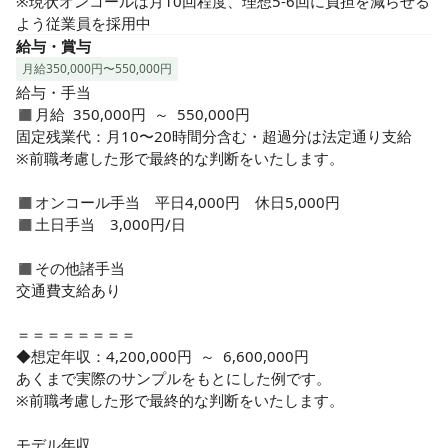
◆充実の休日や手当で働きやすい職場です

※現状オンコールは月10回程度、理想5-6回に負担を減らせる
インセンティブや年2回の昇給制度あり！想定年収420万〜
よう従業員を採用中
500万と頑張りがしっかり反映されます♪

給与・賞与
入職してからすぐに特別有給休暇が取得できたり、時短勤務
月給350,000円〜550,000円
などご自身のライフスタイルに合わせた働き方で仕事もプラ
給与・手当

イベートも充実させることができます♪
◼︎月給 350,000円 ～ 550,000円

固定残業代：月10〜20時間分含む・超過分は法定通り支給

※前職考慮した形で最終的な判断をいたします。

◼︎オンコール手当　平日4,000円　休日5,000円

◼︎土日手当　3,000円/日

◼︎その他諸手当

交通費支給あり

＝＝＝＝＝＝＝＝

◆想定年収：4,200,000円 ～ 6,600,000円

あくまで実際のサンプルをもとにした例です。

※前職考慮した形で最終的な判断をいたします。

モデル年収
