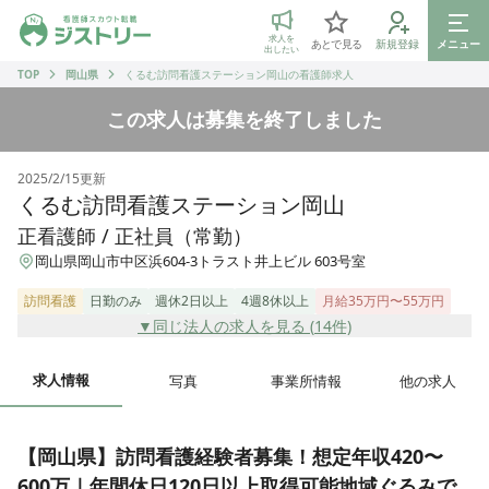
ジストリー 看護師の転職マッチング
求人を
あとで見る
新規登録
メニュー
出したい
TOP
岡山県
くるむ訪問看護ステーション岡山の看護師求人
この求人は募集を終了しました
2025/2/15
更新
くるむ訪問看護ステーション岡山
正看護師 / 正社員（常勤）
岡山県岡山市中区浜604-3トラスト井上ビル 603号室
訪問看護
日勤のみ
週休2日以上
4週8休以上
月給35万円〜55万円
▼同じ法人の求人を見る (
14
件)
求人情報
写真
事業所情報
他の求人
【岡山県】訪問看護経験者募集！想定年収420〜
600万｜年間休日120日以上取得可能地域ぐるみで