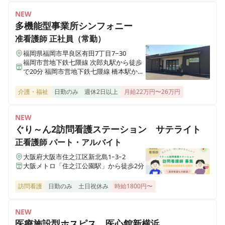
NEW
くるむ訪問看護ステーション 新拠点（愛知県安城市/磐田
市エリア）
多機能型事業所シンフォニー
愛知県安城市美園町1丁目23-1
准看護師
正社員（常勤）
福岡県福岡市早良区有田7丁目7−30
くるむ訪問看護ステーション 新拠点（全国）
福岡市営地下鉄七隈線 次郎丸駅から徒歩
東京都中央区八重洲1丁目5−20
で20分 福岡市営地下鉄七隈線 橋本駅から
徒歩で23分
介護・福祉
日勤のみ
週休2日以上
月給22万円〜26万円
くるむ訪問看護ステーション 新拠点（倉敷・総社・福山
エリア）
NEW
岡山県倉敷市場所選定中
ぐり～ん2訪問看護ステーション サテライト
正看護師
パート・アルバイト
くるむ訪問看護ステーション 新拠点（今治エリア）
愛媛県今治市場所選定中
大阪府大阪市住之江区新北島1ｰ3ｰ2
大阪メトロ「住之江公園駅」から徒歩2分
くるむ訪問看護ステーション 谷町
訪問看護
日勤のみ
土日祝休み
時給1800円〜
大阪府大阪市天王寺区東高津町9-4 RIPPLU OASIS SQUARE 501
NEW
医療施設型ホスピス 医心館新横浜
くるむ訪問看護ステーション