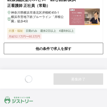
愛知県豊橋市飯村北２丁目７−１７
正看護師
正社員（常勤）
神奈川県横浜市港北区岸根町455-1
横浜市営地下鉄ブルーライン「岸根公
園」徒歩4分
介護・福祉
日勤のみ
週休2日以上
4週8休以上
月給52.1万円〜60.3万円
他の条件で求人を探す
募集終了
Loading...
ジストリー 看護師の転職マッチング