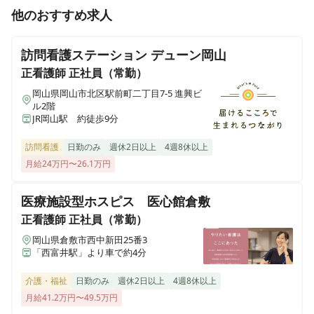
正看護師
正社員（常勤）
他のおすすめ求人
くるむ訪問看護ステーション 東刈谷
【岡山市】年間休日120日｜日勤のみ｜社会保険完備◎
愛知県安城市美園町1丁目23-1 アップヒル野々山ビル212
｜2025年6月オープン予定｜立ち上げフェーズの訪問看
訪問看護ステーション デューン岡山
護ステーションで、看護師としてお仕事しませんか？
くるむ訪問看護ステーション今治
正看護師
正社員（常勤）
愛媛県今治市場所選定中
岡山県岡山市北区駅前町二丁目7-5 進興ビ
ル2階
JR岡山駅 約徒歩9分
くるむ訪問看護ステーション福山
広島県福山市場所選定中
訪問看護
日勤のみ
週休2日以上
4週8休以上
月給24万円〜26.1万円
くるむ訪問看護ステーション倉敷
岡山県倉敷市場所選定中
医療施設型ホスピス 医心館倉敷
正看護師
正社員（常勤）
くるむ訪問看護ステーション湖北
岡山県倉敷市西中新田25番3
静岡県浜松市浜名区細江町中川985-2 ティアラ1F
「西富井駅」より車で約4分
くるむ訪問看護ステーション総社
介護・福祉
日勤のみ
週休2日以上
4週8休以上
岡山県総社市場所選定中
月給41.2万円〜49.5万円