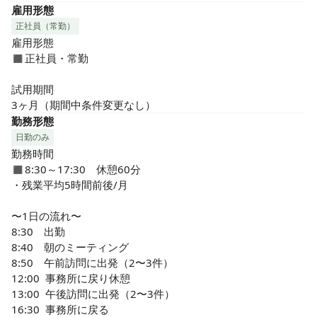
雇用形態
正社員（常勤）
雇用形態

◼︎正社員・常勤

試用期間

3ヶ月（期間中条件変更なし）
勤務形態
日勤のみ
勤務時間

◼︎8:30～17:30　休憩60分

・残業平均5時間前後/月

〜1日の流れ〜

8:30　出勤

8:40　朝のミーティング

8:50　午前訪問に出発（2〜3件）

12:00  事務所に戻り休憩

13:00  午後訪問に出発（2〜3件）

16:30  事務所に戻る
