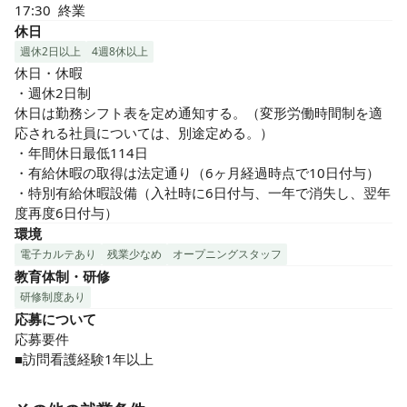
17:30  終業
休日
週休2日以上
4週8休以上
休日・休暇

・週休2日制

休日は勤務シフト表を定め通知する。（変形労働時間制を適
応される社員については、別途定める。）

・年間休日最低114日

・有給休暇の取得は法定通り（6ヶ月経過時点で10日付与）

・特別有給休暇設備（入社時に6日付与、一年で消失し、翌年
度再度6日付与）
環境
電子カルテあり
残業少なめ
オープニングスタッフ
教育体制・研修
研修制度あり
応募について
応募要件

■訪問看護経験1年以上