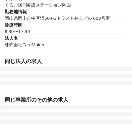
くるむ訪問看護ステーション岡山
勤務地情報
岡山県岡山市中区浜604-3トラスト井上ビル 603号室
診療時間
8:30〜17:30
法人名
株式会社CareMaker
同じ法人の求人
くるむ訪問看護ステーション松山
同じ事業所のその他の求人
愛媛県松山市
くるむ訪問看護ステーション磐田
静岡県磐田市場所選定中