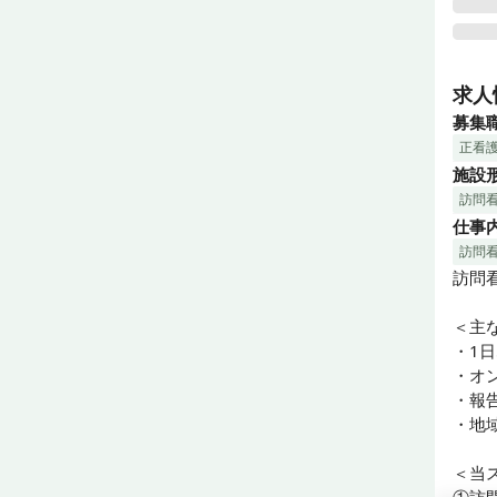
私た
豊橋
求人
では
募集
週休
正看
社会
施設
訪問
仕事
＜く
いき
訪問
「地
訪問
きが
＜主な
IC
・1日
場所
・オン
・報
また
・地域
う仲
きます
＜当