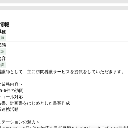
ちの職場を紹介します

市向山東町にて2024年11月オープンの「くるむ訪問看護ステーシ
情報
、正看護師を募集中です。

職種
2日で基本日勤のみです。オン・オフのメリハリをつけて働けます。
護師
保険を完備しており、安定した環境で腰を据えて長く活躍いただけま
形態
看護
内容
るむが実現したいこと＞

たい場所で生きる。その想いに最期まで寄り添う。をミッションに

看護
域ぐるみで生きるを支える」を目標にかかげ、ケアの品質・地域連
看護師として、主に訪問看護サービスを提供をしていただきます。

いの3軸を追求するステーションです。

業務内容＞

Tを用いてケアの品質向上や効率化を図り、少しでも多くの方に「逝
5-6件の訪問

で生きられる」選択肢を与えられるよう、訪問看護を行っていきます
コール対応

告書、計画書をはじめとした書類作成

、訪問看護で働くことにやりがいを感じてもらえ、少しでも訪問看
連携活動

間が増えるよう、人事設計や労務管理のブラッシュアップにも着手
。

ステーションの魅力＞
