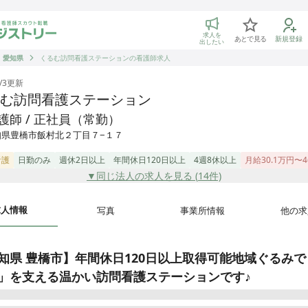
トリー 看護師の転職マッチング
求人を
あとで見る
新規登録
出したい
愛知県
くるむ訪問看護ステーションの看護師求人
/3
更新
む訪問看護ステーション
護師 / 正社員（常勤）
知県豊橋市飯村北２丁目７−１７
看護
日勤のみ
週休2日以上
年間休日120日以上
4週8休以上
月給30.1万円〜
▼同じ法人の求人を見る (
14
件)
求人情報
写真
事業所情報
他の求
知県 豊橋市】年間休日120日以上取得可能地域ぐるみで
」を支える温かい訪問看護ステーションです♪