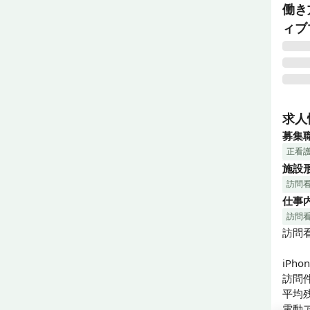
働き
ィブ
利用
何よ
求人
る方
募集
正看
～デ
施設
☆週
訪問
☆批
仕事
☆有休
☆入
訪問
☆給
訪問看
☆I
iPh
訪問件
平均残
電動