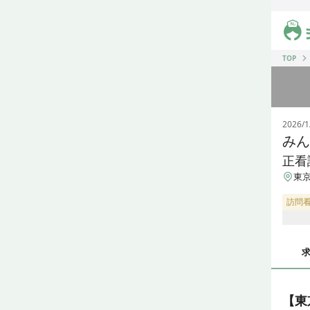
ジス
TOP
2026/1
みん
正看
東京
訪問
【東