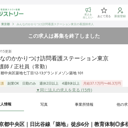
トリー 看護師の転職マッチング
求人を
あとで見る
新規登録
出したい
東京都
みんなのかかりつけ訪問看護ステーション東京の看護師求人
この求人は募集を終了しました
/15
更新
なのかかりつけ訪問看護ステーション東京
護師 / 正社員（常勤）
都中央区築地七丁目12-13グランドメゾン築地 101
看護
副業OK
日勤のみ
週休2日以上
4週8休以上
月給37.1万円〜46.3万円
▼同じ法人の求人を見る (
15
件)
求人情報
写真
事業所情報
他の求
京都中央区｜日比谷線「築地」徒歩6分｜教育体制◎多