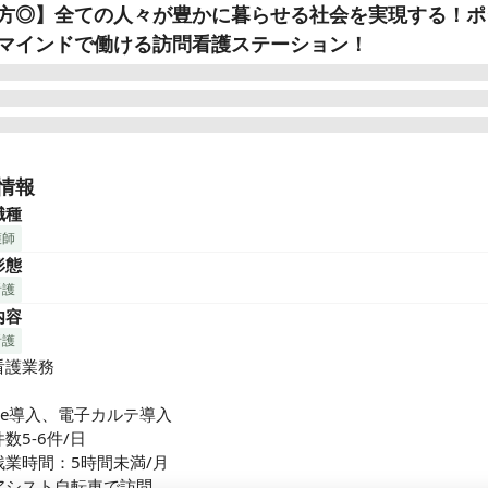
方◎】全ての人々が豊かに暮らせる社会を実現する！ポ
マインドで働ける訪問看護ステーション！
者様らしさを尊重し生きる希望に繋がるケアを大切にしています。

りも働く仲間を大事にできる方、そして当社の「想い」に共感して
情報
を求めています。

職種
護師
ザインケアの特徴～

形態
休3日可能な時短常勤制度あり

看護
判しない・悪口を言わない文化

内容
取得率ほぼ100％◎年間休日+有休＝年間120日以上の休日

社者のほとんどが訪看未経験

看護
与も連動する独自のクリニカルラダーで公平に実力を評価

護業務

Tインフラの活用で業務効率化を実現
one導入、電子カルテ導入

数5-6件/日　

業時間：5時間未満/月

アシスト自転車で訪問