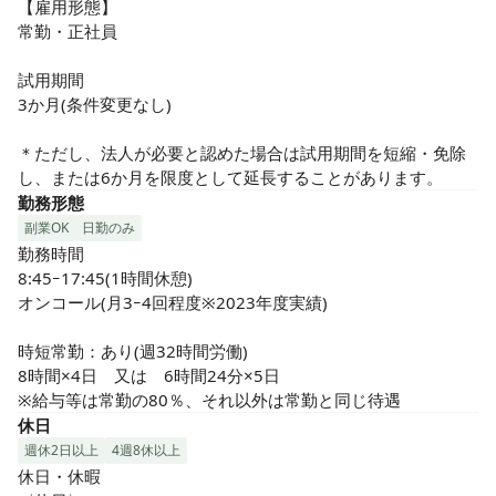
【雇用形態】

常勤・正社員

試用期間

3か月(条件変更なし)

＊ただし、法人が必要と認めた場合は試用期間を短縮・免除
し、または6か月を限度として延長することがあります。
勤務形態
副業OK
日勤のみ
勤務時間

8:45ｰ17:45(1時間休憩)

オンコール(月3ｰ4回程度※2023年度実績)

時短常勤：あり(週32時間労働)

8時間×4日　又は　6時間24分×5日

※給与等は常勤の80％、それ以外は常勤と同じ待遇
休日
週休2日以上
4週8休以上
休日・休暇
