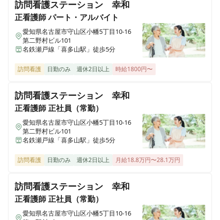
訪問看護ステーション 幸和
正看護師
パート・アルバイト
みんなのかかりつけ訪問看護ステーション箕面
愛知県名古屋市守山区小幡5丁目10-16
大阪府箕面市西宿三丁目16-1 西宿ファミリーハイツ403号室
第二野村ビル101
名鉄瀬戸線「喜多山駅」徒歩5分
みんなのかかりつけ訪問看護ステーション高畑
訪問看護
日勤のみ
週休2日以上
時給1800円〜
愛知県名古屋市中川区高畑一丁目241 ケイツーホソノ801号室
訪問看護ステーション 幸和
みんなのかかりつけ訪問看護ステーション千種
正看護師
正社員（常勤）
愛知県名古屋市千種区内山三丁目12-18 ラピス・ラズリ403号室
愛知県名古屋市守山区小幡5丁目10-16
第二野村ビル101
みんなのかかりつけ訪問看護ステーション緑地公園
名鉄瀬戸線「喜多山駅」徒歩5分
大阪府吹田市春日一丁目4-1 緑地マンション402号室
訪問看護
日勤のみ
週休2日以上
月給18.8万円〜28.1万円
みんなのかかりつけ訪問看護ステーション名北
愛知県名古屋市西区八筋町260 イタリアン第三平松ビル403号
訪問看護ステーション 幸和
正看護師
正社員（常勤）
みんなのかかりつけ訪問看護ステーション藤が丘
愛知県名古屋市守山区小幡5丁目10-16