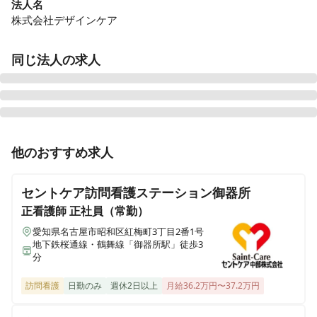
法人名
株式会社デザインケア
同じ法人の求人
みんなのかかりつけ訪問看護ステーション黒川
他のおすすめ求人
愛知県名古屋市北区黒川本通四丁目35-2インターシティー黒川701号
セントケア訪問看護ステーション御器所
みんなのかかりつけ訪問看護ステーション昭和
愛知県名古屋市昭和区東畑町一丁目28 ワイズ東畑301号室
正看護師
正社員（常勤）
愛知県名古屋市昭和区紅梅町3丁目2番1号
地下鉄桜通線・鶴舞線「御器所駅」徒歩3
みんなのかかりつけ訪問看護ステーション東京
分
東京都中央区築地七丁目12-13グランドメゾン築地 101
訪問看護
日勤のみ
週休2日以上
月給36.2万円〜37.2万円
みんなのかかりつけ訪問看護ステーション豊洲サテライト
東京都江東区豊洲四丁目1-12コーポ豊洲501号室