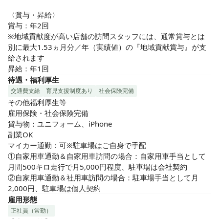
〈賞与・昇給〉

賞与：年2回

※地域貢献度が高い店舗の訪問スタッフには、通常賞与とは
別に最大1.53ヵ月分／年（実績値）の『地域貢献賞与』が支
給されます

昇給：年1回
待遇・福利厚生
交通費支給
育児支援制度あり
社会保険完備
その他福利厚生等

雇用保険・社会保険完備

貸与物：ユニフォーム、iPhone

副業OK

マイカー通勤：可※駐車場はご自身で手配

①自家用車通勤＆自家用車訪問の場合：自家用車手当として
月間500キロ走行で月5,000円程度、駐車場は会社契約

②自家用車通勤＆社用車訪問の場合：駐車場手当として月
2,000円、駐車場は個人契約
雇用形態
正社員（常勤）