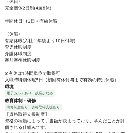
〈休日〉

完全週休2日制(4週8休)

年間休日112日＋有給休暇

〈休暇〉

有給休暇(入社半年後より10日付与)

育児休暇制度

介護休職制度

産前産後休暇制度

※有休は1時間単位で取得可

入職時特別休暇5日（初回有休付与まで有効の特別休暇）
環境
電子カルテあり
残業少なめ
教育体制・研修
研修制度あり
資格取得支援あり
【資格取得支援制度】

資格の種類によって手当額が決まっており、学んだことが評
価される仕組みです。
