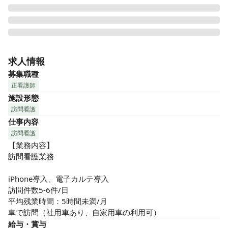
利用者様らしさを尊重し生きる希望に繋がるケアを大切にし
ています。

求人情報
何よりも働く仲間を大事にできる方、そして当社の「想い」
募集職種
に共感してくださる方を求めています。

正看護師
施設形態
～デザインケアの特徴～

訪問看護
☆週休3日可能な時短常勤制度あり

仕事内容
☆批判しない・悪口を言わない文化

☆有休取得率ほぼ100％◎年間休日+有休＝年間120日以上の
訪問看護
休日

【業務内容】

☆入社者のほとんどが訪看未経験

訪問看護業務

☆給与も連動する独自のクリニカルラダーで公平に実力を評
価

iPhone導入、電子カルテ導入

☆ITインフラの活用で業務効率化を実現
訪問件数5-6件/日　

平均残業時間：5時間未満/月

車で訪問（社用車あり、自家用車の利用可）
給与・賞与