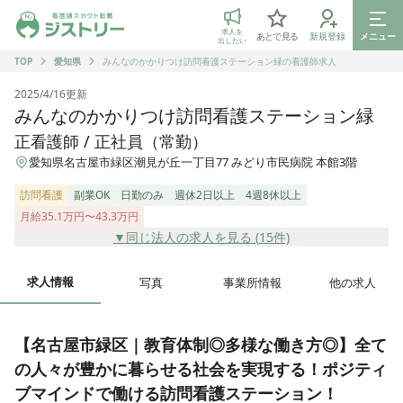
ジストリー 看護師の転職マッチング
求人を
あとで見る
新規登録
メニュー
出したい
TOP
愛知県
みんなのかかりつけ訪問看護ステーション緑の看護師求人
2025/4/16
更新
みんなのかかりつけ訪問看護ステーション緑
正看護師 / 正社員（常勤）
愛知県名古屋市緑区潮見が丘一丁目77 みどり市民病院 本館3階
訪問看護
副業OK
日勤のみ
週休2日以上
4週8休以上
月給35.1万円〜43.3万円
▼同じ法人の求人を見る (
15
件)
求人情報
写真
事業所情報
他の求人
【名古屋市緑区｜教育体制◎多様な働き方◎】全て
の人々が豊かに暮らせる社会を実現する！ポジティ
ブマインドで働ける訪問看護ステーション！