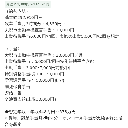
月給351,309円〜432,794円
（給与内訳）

基本給292,950円～

残業手当月2時間分：4,359円～

大都市出動待機宣言手当：20,000円

出動待機手当6,000円×4回、実際の出動5,000円×2回を想定

〈手当〉

大都市出動待機宣言手当：20,000円／月

出動待機手当：6,000円/回※特別待機手当含む

出動手当：2,000ｰ7,000円前後/回

特別資格手当(月100ｰ30,000円)

学習還元手当(年50,000円まで)

病児保育手当

夕活手当

交通費支給(上限30,000円）

◆想定年収：年収448万円～573万円

※賞与、残業手当月2時間分、オンコール手当が支給された場
合を想定
