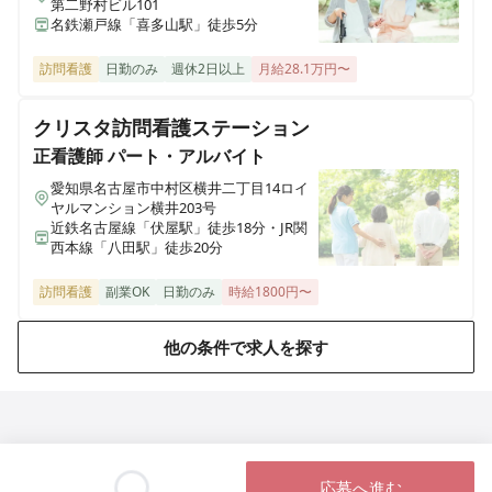
愛知県名古屋市名東区宝が丘29 第二信栄ハイツ1A号室
第二野村ビル101
名鉄瀬戸線「喜多山駅」徒歩5分
みんなのかかりつけ訪問看護ステーション名古屋
訪問看護
日勤のみ
週休2日以上
月給28.1万円〜
愛知県名古屋市中区正木四丁目2-30 第3フクマルビル9B
クリスタ訪問看護ステーション
みんなのかかりつけ訪問看護ステーション神戸
正看護師
パート・アルバイト
兵庫県神戸市兵庫区浜崎通5-24 エスペラール神戸 0503号室
愛知県名古屋市中村区横井二丁目14ロイ
ヤルマンション横井203号
近鉄名古屋線「伏屋駅」徒歩18分・JR関
みんなのかかりつけ訪問看護ステーション有松
西本線「八田駅」徒歩20分
愛知県豊明市二村台一丁目30-28 Regulus ul号室
訪問看護
副業OK
日勤のみ
時給1800円〜
みんなのかかりつけ訪問看護ステーション瑞穂
愛知県名古屋市瑞穂区瑞穂通二丁目2-2 サニーストン瑞穂310
他の条件で求人を探す
みんなのかかりつけ訪問看護ステーション大府（こころ専
門）
愛知県大府市中央町五丁目94 雨兼ハイツH号室
応募へ進む