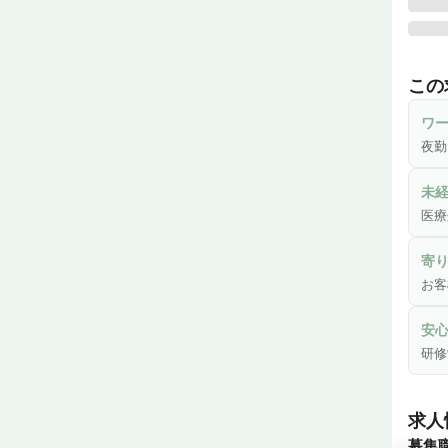
〜★
デイ
この
・デ
ワ
食事
夜勤
・そ
未
介護
医療
います
寄
・お
お客
より
安
研修
（（
◆日
求人
　子
募集