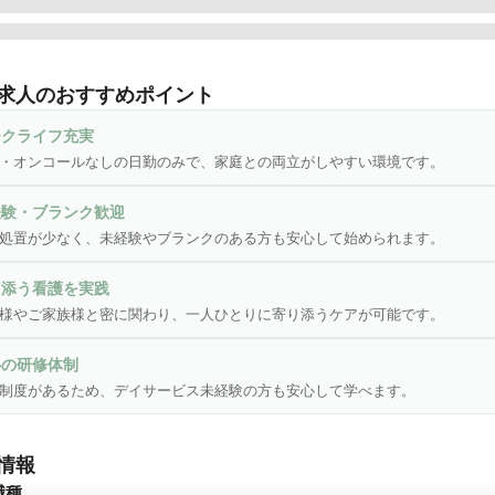
〜★ワークライフバランスを重視したい方にオススメ！！

サービス看護師の仕事内容〜★〜★

求人のおすすめポイント
イサービスでは、お客様（高齢者）を日帰りで施設に受け入れ、

ークライフ充実
や入浴などの介護サービスを提供します。

・オンコールなしの日勤のみで、家庭との両立がしやすい環境です。
の中での看護師さんのお仕事はお客様のバイタル測定や個別機能訓練
経験・ブランク歓迎
職員の方と連携を取りながら食事介助、入浴介助、レクリエーショ
処置が少なく、未経験やブランクのある方も安心して始められます。
。

り添う看護を実践
客様はもちろんお客様のご家族とも、

様やご家族様と密に関わり、一人ひとりに寄り添うケアが可能です。
近いところで寄り添うケアができることが魅力なお仕事です。

心の研修体制
制度があるため、デイサービス未経験の方も安心して学べます。
デイサービスで働くメリットはコチラ↓））

勤のみでワークライフバランスがとりやすい（夜勤はありません！）
情報
育て中のママさんや主婦の方も大歓迎!!　ご家庭との両立OK

職種