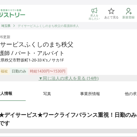
トリー 看護師の転職マッチング
求人を
あとで見る
新規登録
出したい
埼玉県
デイサービスふくしのまち秩父の看護師求人
/6
更新
サービスふくしのまち秩父
護師 / パート・アルバイト
県秩父市野坂町1-20-33 K'sノサカ1F
・福祉
日勤のみ
時給1430円〜1530円
▼同じ法人の求人を見る (
14
件)
求人情報
写真
事業所情報
他の求
★デイサービス★ワークライフバランス重視！日勤のみ
です