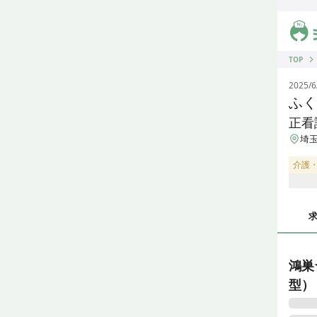
ジス
TOP
2025/6
ふく
正看
埼玉
介護
鴻巣
型）