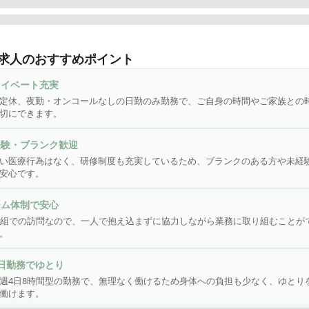
入浴サービスは３名１組にてお客様のご自宅に訪問していただきます
師の役割としましてはお客様のご自宅に訪問し簡単な機材の搬出入
求人のおすすめポイント
、入浴前後のバイタルサイン（身体状況）お客様の入浴の可否判断
をしていただきます。

ライベート充実
様の健康的な入浴のお手伝いにより住み慣れた我が家でいつまでも
定休、夜勤・オンコールなしの日勤のみ勤務で、ご自身の時間やご家族との
うに

切にできます。
伝いをしております。難しい医療行為はなくブランクがあっても安
るお仕事です。日曜定休、夜勤はなく日勤のみのお仕事ですのでご
経験・ブランク歓迎
心していただいております。
い医療行為はなく、研修制度も充実しているため、ブランクのある方や未経
安心です。
ーム体制で安心
1組での訪問なので、一人で抱え込まずに協力しながら業務に取り組むことが
。
日勤務でゆとり
週4日8時間型の勤務で、無理なく働けるため身体への負担も少なく、ゆとり
働けます。