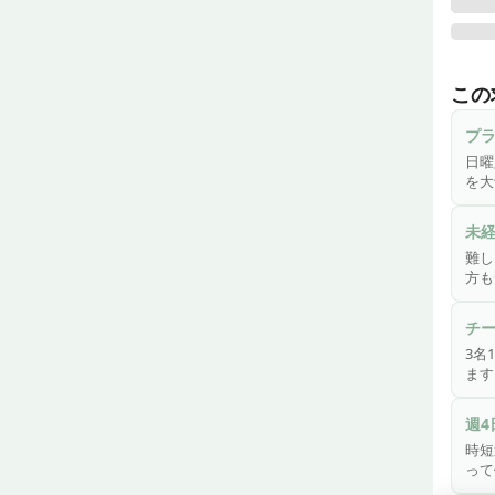
訪問
看護
この
設置
介助
プ
お客
日曜
きるよ
を大
お手
働け
未
も安
難し
方も
チ
3名
ます
週4
時短
って