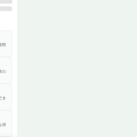
。

および
、入浴
生活で
時間
心して
家族に
験の
でき
を持