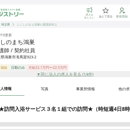
トリー 看護師の転職マッチング
求人を
あとで見る
新規登録
出したい
埼玉県
ふくしのまち鴻巣の看護師求人
/10
更新
しのまち鴻巣
護師 / 契約社員
県鴻巣市滝馬室923-2
・福祉
日勤のみ
月給22.1万円〜22.5万円
▼同じ法人の求人を見る (
14
件)
求人情報
写真
事業所情報
他の求
★訪問入浴サービス３名１組での訪問★（時短週4日8