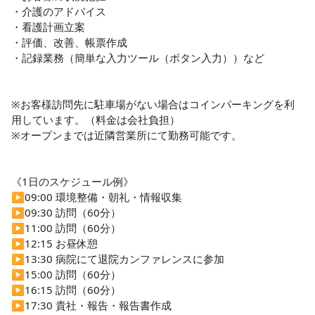
◎スタッフ一人ひとりが理想の姿を目指し成長できる環境で
・介護のアドバイス

す！

・看護計画立案

スタッフがイキイキと働けなければ質の高いサービスの提供
・評価、改善、帳票作成

はできないと考えています。そのため、休日や各種待遇面を
・記録業務（簡単な入力ツール（ボタン入力））など

充実させ、誰もが長く安心して働ける環境を整えています♪ど
うすれば一番その人が輝けるのかを考え、理想の姿を目指し
成長できる環境づくりを目指しています！

※お客様訪問先に駐車場がない場合はコインパーキングを利
用しています。（料金は会社負担）

◎スキルアップ可能な研修充実！

※オープンまでは近隣営業所にて勤務可能です。

各種研修、資格取得サポートなどのバックアップ体制も万全
なので、向上心をもってお仕事に取り組みたい方にはピッタ
リです♪

《1日のスケジュール例》

▶︎09:00 環境整備・朝礼・情報収集

◎チームワーク良好︕

▶︎09:30 訪問（60分）

穏やかな性格のスタッフが多く、多職種が協力しあって楽し
▶︎11:00 訪問（60分）

く働いています♪

▶︎12:15 お昼休憩

▶︎13:30 病院にて退院カンファレンスに参加

◎未経験・ブランク大歓迎！

▶︎15:00 訪問（60分）

未経験の方はもちろん、ブランク・職場復帰を応援します！
▶︎16:15 訪問（60分）

職場復帰したいけど、不安がある方！セントケアでは、安心
▶︎17:30 貴社・報告・報告書作成
