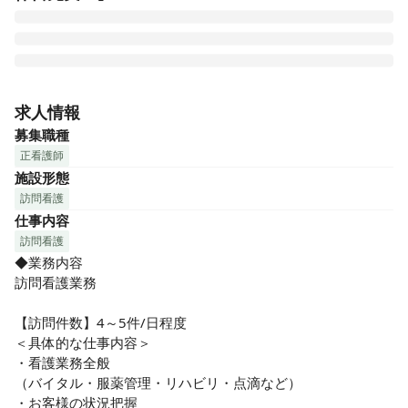
「セントケア・グループ」は、1983年に設立以来、「地域と
人をむすぶヘルスケア企業」を築くことを目指し、利用者様
求人情報
と社員の生き甲斐を大切にした介護サービスを提供してきま
募集職種
した。当社の新たな目標は、「新しい介護」をつくること。
正看護師
当社が培ってきた経験・信頼のもと、「斬新なアイデア」と
施設形態
「大胆な行動力」で、これまでのイメージにとらわれない新
訪問看護
しい介護をつくっていきたいと考えています！

仕事内容
★「 セントケア港」は、ご家庭での生活をサポートする「人
訪問看護
のケア」「家族のケア」「街のケア」の3つを心がけ、地域と
◆業務内容

人をむすぶヘルスケア企業を築くという目標に向かって歩み
訪問看護業務

続けています。これまでの経験を活かし新しい介護を切り拓
くためにも、やりがいを見出して成長できる方をお待ちして
【訪問件数】4～5件/日程度

おります！

＜具体的な仕事内容＞

・看護業務全般

（バイタル・服薬管理・リハビリ・点滴など）

★おすすめポイント★

・お客様の状況把握
