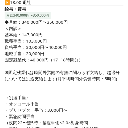
して職場復帰できるサポート体制や研修体制を用意していま
▶︎18:00 退社
す♪
給与・賞与
月給340,000円〜350,000円
◆月給：340,000円〜350,000円

＜内訳＞

基本給：147,000円

職種手当：103,000円

資格手当：30,000円〜40,000円

地域手当：20,000円

固定残業代：40,000円（17~18時間分）

※固定残業代は時間外労働の有無に関わらず支給し、超過分
については別途支給します(月平均時間外労働時間：5時間)

〈別途手当〉

・オンコール手当

・プリセプター手当：3,000円〜

・緊急訪問手当

（夜間22〜翌5時：基礎単価×2.0×対象時間
