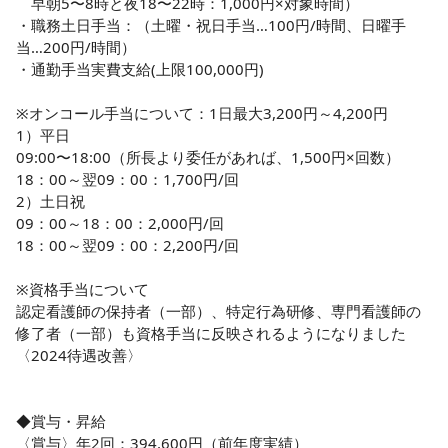
　早朝5〜8時と夜18〜22時：1,000円×対象時間）

・職務土日手当：（土曜・祝日手当…100円/時間、日曜手
当…200円/時間）

・通勤手当実費支給(上限100,000円)

※オンコール手当について：1日最大3,200円～4,200円

1）平日

09:00〜18:00（所長より委任があれば、1,500円×回数）

18：00～翌09：00：1,700円/回

2）土日祝

09：00～18：00：2,000円/回

18：00～翌09：00：2,200円/回

※資格手当について

認定看護師の保持者（一部）、特定行為研修、専門看護師の
修了者（一部）も資格手当に反映されるようになりました
〈2024待遇改善〉

◆賞与・昇給

〈賞与〉年2回：394,600円（前年度実績）
