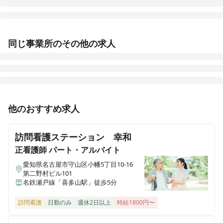
セントケア中川 看護小規模多機能
同じ事業所のその他の求人
愛知県名古屋市中川区打中2-14
セントケア訪問看護ステーション御器所
愛知県名古屋市昭和区紅梅町3丁目2番1号
正看護師
正社員（常勤）
他のおすすめ求人
セントケア訪問看護ステーション栄生
経験者募集《名古屋市港区》2024年7月オープン♪信頼
愛知県名古屋市西区栄生1-35-20川津ビル栄生３Ｆ中号
と実績のあるセントケアグループの訪問看護ステーショ
訪問看護ステーション 幸和
ンです♪【高待遇！手当・福利厚生・休日充実！】
セントケア訪問看護ステーション藤枝
正看護師
パート・アルバイト
静岡県藤枝市青木3-8-1ソフィアビル１Ｆ
愛知県名古屋市守山区小幡5丁目10-16
第二野村ビル101
名鉄瀬戸線「喜多山駅」徒歩5分
飯田庵原地域包括支援センター
静岡県静岡市清水区石川本町5-7
訪問看護
日勤のみ
週休2日以上
時給1800円〜