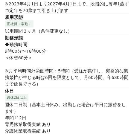
※2023年4月1日より2027年4月1日まで、段階的に毎年1歳ず
つ定年を70歳まで引き上げます
雇用形態
正社員（常勤）
試用期間３ヶ月（条件変更なし）
勤務形態
◆勤務時間

9時00分〜18時00分

＜休憩60分＞

※月平均時間外労働時間：5時間（受注が集中し、突発的な業
務繁忙が生じる時は6回を限度として、月60時間、年630時間
まで延長できる）
休日
週休2日以上
週休二日制（基本土日休み、出勤した場合は平日に振替をし
ます）

年間112日

育児休業取得実績 あり

介護休業取得実績 あり
