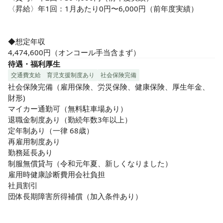
〈昇給〉年1回：1月あたり0円〜6,000円（前年度実績）

◆想定年収

4,474,600円（オンコール手当含まず）
待遇・福利厚生
交通費支給
育児支援制度あり
社会保険完備
社会保険完備（雇用保険、労災保険、健康保険、厚生年金、
財形)

マイカー通勤可（無料駐車場あり）

退職金制度あり（勤続年数3年以上）

定年制あり（一律 68歳）

再雇用制度あり

勤務延長あり

制服無償貸与（令和元年夏、新しくなりました）

雇用時健康診断費用会社負担

社員割引

団体長期障害所得補償（加入条件あり）
