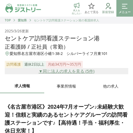
ジストリー 看護師の転職マッチング
求人を
あとで見る
新規登録
メニュー
出したい
TOP
愛知県
セントケア訪問看護ステーション港の看護師求人
2025/3/26
更新
セントケア訪問看護ステーション港
正看護師 / 正社員（常勤）
愛知県名古屋市港区小碓1-38-2 シルバーライフ月東101
訪問看護
週休2日以上
月給34万円〜35万円
▼同じ法人の求人を見る (
5
件)
求人情報
事業所情報
他の求人
《名古屋市港区》2024年7月オープン♪未経験大歓
迎！信頼と実績のあるセントケアグループの訪問看
護ステーションです♪【高待遇！手当・福利厚生・
休日充実！】