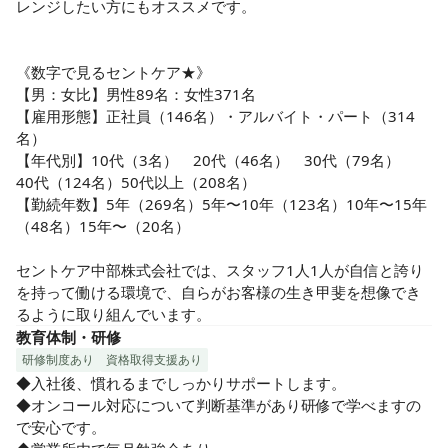
レンジしたい方にもオススメです。

《数字で見るセントケア★》

【男：女比】男性89名：女性371名

【雇用形態】正社員（146名）・アルバイト・パート（314
名）

【年代別】10代（3名）　20代（46名）　30代（79名）　
40代（124名）50代以上（208名）

【勤続年数】5年（269名）5年〜10年（123名）10年〜15年
（48名）15年〜（20名）

セントケア中部株式会社では、スタッフ1人1人が自信と誇り
を持って働ける環境で、自らがお客様の生き甲斐を想像でき
るように取り組んでいます。
教育体制・研修
研修制度あり
資格取得支援あり
◆入社後、慣れるまでしっかりサポートします。

◆オンコール対応について判断基準があり研修で学べますの
で安心です。
