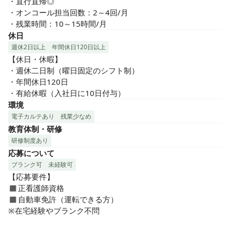
・直行直帰◎

・オンコール担当回数：2～4回/月

・残業時間：10～15時間/月
休日
週休2日以上
年間休日120日以上
【休日・休暇】

・週休二日制（曜日固定のシフト制）

・年間休日120日

・有給休暇（入社日に10日付与）
環境
電子カルテあり
残業少なめ
教育体制・研修
研修制度あり
応募について
ブランク可
未経験可
【応募要件】

◼︎正看護師資格

◼︎自動車免許（運転できる方）

※在宅経験やブランク不問