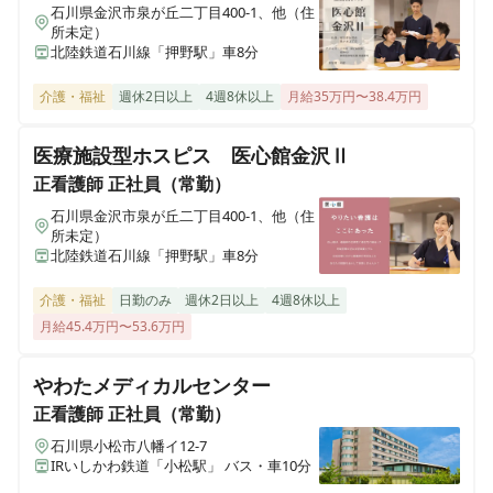
ウィル訪問看護ステーション江戸川
石川県金沢市泉が丘二丁目400-1、他（住
東京都江戸川区中央四丁目11-8 アルカディア親水公園ビル 地下1階
所未定）
北陸鉄道石川線「押野駅」車8分
ウィル訪問看護ステーション浦和 南与野サテライト
介護・福祉
週休2日以上
4週8休以上
月給35万円〜38.4万円
埼玉県さいたま市中央区区鈴谷２丁目６２１−６ホワイトメゾン南与野
603号室
医療施設型ホスピス 医心館金沢Ⅱ
正看護師
正社員（常勤）
ウィル訪問看護ステーション葛飾区立石
石川県金沢市泉が丘二丁目400-1、他（住
東京都葛飾区立石3丁目 29-11 平井ビル1階
所未定）
北陸鉄道石川線「押野駅」車8分
ウィル訪問看護ステーション本八幡サテライト
介護・福祉
日勤のみ
週休2日以上
4週8休以上
千葉県市川市八幡2-8-19第三山本ビル2F
月給45.4万円〜53.6万円
ウィル訪問看護ステーション 宝塚
やわたメディカルセンター
兵庫県宝塚市伊孑志3丁目2-30
正看護師
正社員（常勤）
石川県小松市八幡イ12-7
訪問看護ステーション にこ
IRいしかわ鉄道「小松駅」 バス・車10分
山形県三川町大字青山字外川原234-1