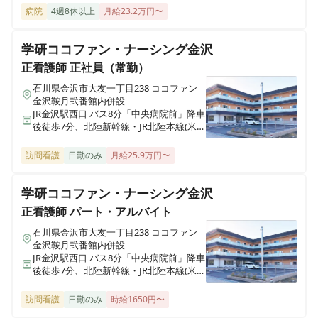
病院
4週8休以上
月給23.2万円〜
ウィル訪問看護ステーション 糸満サテライト
沖縄県糸満市照屋603番地の1 101
学研ココファン・ナーシング金沢
正看護師
正社員（常勤）
ウィル訪問看護ステーション 会津
石川県金沢市大友一丁目238 ココファン
福島県会津若松市本町11-5
金沢鞍月弐番館内併設
JR金沢駅西口 バス8分「中央病院前」降車
後徒歩7分、北陸新幹線・JR北陸本線(米原
ウィル訪問看護ステーション 山形
～金沢)・IRいしかわ鉄道線「金沢駅」徒
山形県山形市桜田東4丁目8-44
歩15分
訪問看護
日勤のみ
月給25.9万円〜
ウィル訪問看護ステーション 豊見城
学研ココファン・ナーシング金沢
沖縄県豊見城市根差部414番地7 1階
正看護師
パート・アルバイト
石川県金沢市大友一丁目238 ココファン
ウィル訪問看護ステーション大島サテライト
金沢鞍月弐番館内併設
東京都江東区大島5丁目34番11号山田ビル2F
JR金沢駅西口 バス8分「中央病院前」降車
後徒歩7分、北陸新幹線・JR北陸本線(米原
～金沢)・IRいしかわ鉄道線「金沢駅」徒
ウィル訪問看護ステーション平井サテライト
歩15分
訪問看護
日勤のみ
時給1650円〜
東京都江戸川区平井三丁目25-11 プロフィー平井ビル5階