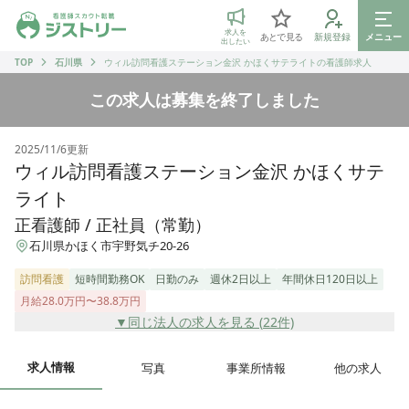
ジストリー 看護師の転職マッチング
求人を
あとで見る
新規登録
メニュー
出したい
TOP
石川県
ウィル訪問看護ステーション金沢 かほくサテライトの看護師求人
この求人は募集を終了しました
2025/11/6
更新
ウィル訪問看護ステーション金沢 かほくサテ
ライト
正看護師 / 正社員（常勤）
石川県かほく市宇野気チ20-26
訪問看護
短時間勤務OK
日勤のみ
週休2日以上
年間休日120日以上
月給28.0万円〜38.8万円
▼同じ法人の求人を見る (
22
件)
求人情報
写真
事業所情報
他の求人