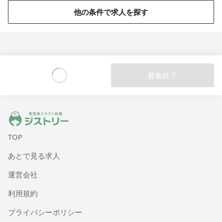
他の条件で求人を探す
ウィル訪問看護ステーション葛西サテライト
東京都江戸川区東葛西六丁目4-10 第6頼長ビル1002号
ウィル訪問看護ステーション金沢
石川県金沢市吉原町ハ66-1
募集終了
Loading...
ウィル訪問看護ステーション浦和
埼玉県さいたま市緑区東浦和四丁目1-17 東宏ビル5-2F
ジストリー 看護師の転職マッチング
ウィル訪問看護ステーション江東サテライト
TOP
東京都江東区富岡一丁目10-3セブンスターマンション門前仲町208
あとで見る求人
ウィル訪問看護ステーション杉並サテライト
運営会社
東京都杉並区久我山五丁目11-18 コージーコート久我山101号室
利用規約
ウィル訪問看護ステーション瑞江サテライト
プライバシーポリシー
東京都江戸川区南篠崎町二丁目49-17 ベルメゾン南篠崎103号室