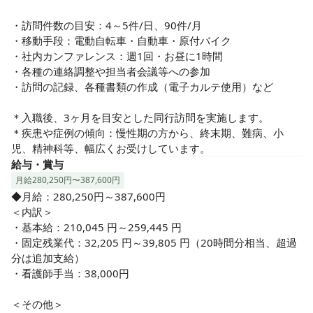
☆「交換留学制度」※や若手の方からベテランの方までしっ
かりとスキルアップできるフォロー体制と独自の教育あり
・訪問件数の目安：4～5件/日、90件/月

♪（※全国にある同法人の他事業所への研修）

・移動手段：電動自転車・自動車・原付バイク

・社内カンファレンス：週1回・お昼に1時間

☆自社開発のWyLクラウドの使用（オハマシステムベースの
・各種の連絡調整や担当者会議等への参加

電子カルテ）による看護の価値の見える化など、スタッフの
・訪問の記録、各種書類の作成（電子カルテ使用）など

業務効率upと負担の軽減と患者様やご家族に細やかな価値あ
る在宅医療が提供できるよう積極的にDX化に取り組んでいる
＊入職後、3ヶ月を目安とした同行訪問を実施します。

法人です♪

＊疾患や症例の傾向：慢性期の方から、終末期、難病、小
児、精神科等、幅広くお受けしています。
☆直行直帰可、年間休日120日、手当や福利厚生充実でとて
給与・賞与
も働きやすい職場です♪
月給280,250円〜387,600円
◆月給：280,250円～387,600円

＜内訳＞

・基本給：210,045 円～259,445 円

・固定残業代：32,205 円～39,805 円（20時間分相当、超過
分は追加支給）

・看護師手当：38,000円

＜その他＞
