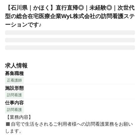
【石川県｜かほく】直行直帰◎｜未経験◎｜次世代
型の総合在宅医療企業WyL株式会社の訪問看護ステ
ーションです♪
ウィル訪問看護ステーションでは、“すべての人に家に帰る選
択肢を“という理念を掲げ、利用者さまが住み慣れたご自宅
求人情報
で、快適に過ごせるようにサポートをおこなっています。ウ
募集職種
ィルの理念に共感していただける方、ぜひ一緒に施設を作り
正看護師
上げていきましょう♪

施設形態
訪問看護
仕事内容
◼︎◼︎ポイント◼︎◼︎

☆年収550万円以上のチャンスあり！

訪問看護
より働きたい・稼ぎたい方には、オンコール、近距離手当、
【業務内容】

サンキュー手当など各種手当が充実しているため、メンバー
◼︎自宅で生活をされるご利用者様への訪問看護業務をお願い
でも年収500万円以上が可能です♪

します。
