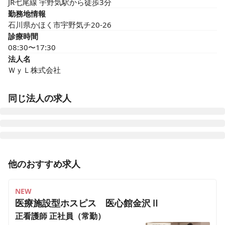
JR七尾線 宇野気駅から徒歩3分
勤務地情報
石川県かほく市宇野気チ20-26
診療時間
08:30〜17:30
法人名
ＷｙＬ株式会社
同じ法人の求人
ウィル訪問看護ステーション小岩サテライト
他のおすすめ求人
東京都葛飾区細田五丁目19-3
NEW
ウィル訪問看護ステーション住吉チーム
東京都江東区猿江1-18-9 前田ビル2F-204
医療施設型ホスピス 医心館金沢Ⅱ
正看護師
正社員（常勤）