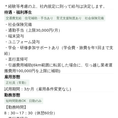
＊経験等考慮の上、社内規定に則って給与は決定します。
待遇・福利厚生
交通費支給
住宅補助・手当あり
育児支援制度あり
社会保険完備
・社会保険完備

・通勤手当（上限30,000円/月）

・端末貸与

・ユニフォーム貸与

・学会・研修参加サポートあり（学会費・旅費を年1回まで支
給）

・直行直帰可

・引越費用補助(6km範囲に転居した場合に、引っ越し業者運
搬費用100,000円を上限に補助)
雇用形態
正社員（常勤）
試用期間：3か月（雇用条件変更なし)
勤務形態
短時間勤務OK
日勤のみ
【勤務時間】

8：30～17：30（休憩60分）
