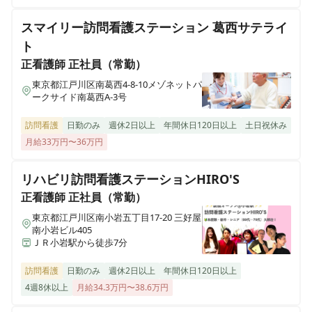
ウィル訪問看護ステーション葛飾区立石
スマイリー訪問看護ステーション 葛西サテライ
東京都葛飾区立石3丁目 29-11 平井ビル1階
正看護師
正社員（常勤）
ト
【江戸川区｜東葛西】【室長候補】在宅レスパイト看護
正看護師
正社員（常勤）
師募集｜オンコールなし◎｜小児看護・医療的ケア児の
ウィル訪問看護ステーション本八幡サテライト
千葉県市川市八幡2-8-19第三山本ビル2F
お留守番看護
東京都江戸川区南葛西4-8-10メゾネットパ
ークサイド南葛西A-3号
ウィル訪問看護ステーション 宝塚
訪問看護
日勤のみ
週休2日以上
年間休日120日以上
土日祝休み
兵庫県宝塚市伊孑志3丁目2-30
正看護師
正社員（常勤）
月給33万円〜36万円
【江戸川区｜東葛西】【室長候補】在宅レスパイト看護
師募集｜オンコールなし◎｜小児看護・医療的ケア児の
訪問看護ステーション にこ
リハビリ訪問看護ステーションHIRO'S
お留守番看護
山形県三川町大字青山字外川原234-1
正看護師
正社員（常勤）
東京都江戸川区南小岩五丁目17-20 三好屋
ウィル訪問看護ステーション 糸満サテライト
南小岩ビル405
沖縄県糸満市照屋603番地の1 101
ＪＲ小岩駅から徒歩7分
訪問看護
日勤のみ
週休2日以上
年間休日120日以上
ウィル訪問看護ステーション 会津
4週8休以上
月給34.3万円〜38.6万円
福島県会津若松市本町11-5