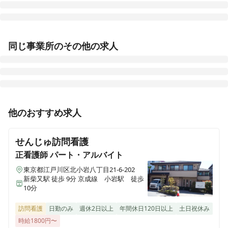
ウィル訪問看護ステーション小岩サテライト
同じ事業所のその他の求人
東京都葛飾区細田五丁目19-3
ウィル訪問看護ステーション金沢 かほくサテライト
石川県かほく市宇野気チ20-26
正看護師
正社員（常勤）
他のおすすめ求人
ウィル訪問看護ステーション住吉チーム
【江戸川区｜東葛西】日勤のみ★オンコールなし｜直行
東京都江東区猿江1-18-9 前田ビル2F-204
直帰◎小児看護・医療的ケア児の在宅レスパイト（留守
せんじゅ訪問看護
番看護）専従の正看護師募集！！
ウィル訪問看護ステーション江戸川
正看護師
パート・アルバイト
東京都江戸川区中央四丁目11-8 アルカディア親水公園ビル 地下1階
東京都江戸川区北小岩八丁目21-6-202
新柴又駅 徒歩 9分 京成線 小岩駅 徒歩
正看護師
正社員（常勤）
10分
ウィル訪問看護ステーション浦和 南与野サテライト
【江戸川区｜東葛西】【所長募集】年収680万円以上目
埼玉県さいたま市中央区区鈴谷２丁目６２１−６ホワイトメゾン南与野
指せます！次世代型の総合在宅医療企業WyL株式会社の
603号室
訪問看護
日勤のみ
週休2日以上
年間休日120日以上
土日祝休み
訪問看護ステーションです♪
時給1800円〜