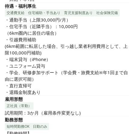
待遇・福利厚生
交通費支給
住宅補助・手当あり
育児支援制度あり
社会保険完備
・通勤手当（上限30,000円/月）

・住宅手当（近隣手当）：10,000円

（6km圏内に居住の場合）

・引越費用補助

(6km範囲に転居した場合、引っ越し業者利用費用として、上
限100,000円補助)

・端末貸与（iPhone）

・ユニフォーム貸与

・学会、研修参加サポート（学会費・旅費支給※年1回まで自
由に選択可能）

・直行直帰可

・退職金制度あり
雇用形態
正社員（常勤）
試用期間：3か月（雇用条件変更なし)
勤務形態
短時間勤務OK
日勤のみ
【勤務時間】
