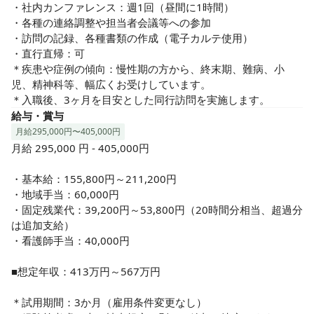
・社内カンファレンス：週1回（昼間に1時間）

・各種の連絡調整や担当者会議等への参加

・訪問の記録、各種書類の作成（電子カルテ使用）

・直行直帰：可

＊疾患や症例の傾向：慢性期の方から、終末期、難病、小
児、精神科等、幅広くお受けしています。

＊入職後、3ヶ月を目安とした同行訪問を実施します。
給与・賞与
月給295,000円〜405,000円
月給 295,000 円 - 405,000円

・基本給：155,800円～211,200円

・地域手当：60,000円

・固定残業代：39,200円～53,800円（20時間分相当、超過分
は追加支給）

・看護師手当：40,000円

■想定年収：413万円～567万円

＊試用期間：3か月（雇用条件変更なし）
