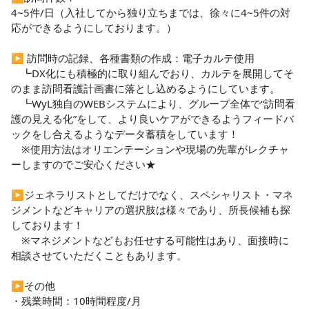
4~5件/日（入社してから独り立ちまでは、徐々に4~5件の対
☆自社開発のWyLクラウドの使用（オハマシステムベースの
応ができるようにしております。）

電子カルテ）による看護の価値の見える化など、スタッフの
業務効率upと負担の軽減と患者様やご家族に細やかな価値あ
▶️ 訪問時の記録、各種書類の作成：電子カルテ使用

る在宅医療が提供できるよう積極的にDX化に取り組んでいる
　┗DX化にも積極的に取り組んでおり、カルテを展開してそ
法人です♪

のまま訪問看護計画書に落とし込めるようにしています。

　┗WyL独自のWEBシステムにより、グループ全体で“訪問看
☆直行直帰可、年間休日120日、手当や福利厚生充実でとて
護の見える化”をして、より良いケアができるようフィードバ
も働きやすい職場です♪
ックをし合えるようなデータ蓄積をしています！

　※使用方法はオリエンテーションや現場の先輩がレクチャ
ーしますのでご安心ください★

▶️ジェネラリストとしてだけでなく、スペシャリスト・マネ
ジメントなどキャリアの選択肢は様々であり、所長候補も探
しております！

　※マネジメントなどもお任せする可能性はあり、面接時に
相談させていただくこともあります。

▶️その他

・残業時間：10時間程度/月
