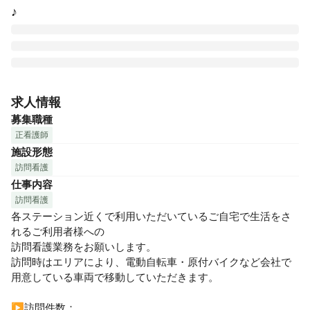
♪
ウィル訪問看護ステーションでは、“すべての人に家に帰る選
択肢を“という理念を掲げ、利用者さまが住み慣れたご自宅
求人情報
で、快適に過ごせるようにサポートをおこなっています。ウ
募集職種
ィルの理念に共感していただける方、ぜひ一緒に施設を作り
正看護師
上げていきましょう♪

施設形態
訪問看護
仕事内容
◼︎◼︎ポイント◼︎◼︎

☆年収567万円以上のチャンスあり！

訪問看護
より働きたい・稼ぎたい方には、オンコール、近距離手当、
各ステーション近くで利用いただいているご自宅で生活をさ
サンキュー手当など各種手当が充実しているため、メンバー
れるご利用者様への

でも年収500万円以上が可能です♪

訪問看護業務をお願いします。

訪問時はエリアにより、電動自転車・原付バイクなど会社で
☆「交換留学制度」※や若手の方からベテランの方までしっ
用意している車両で移動していただきます。

かりとスキルアップできるフォロー体制と独自の教育あり
♪（※全国にある同法人の他事業所への研修）

▶️訪問件数：
