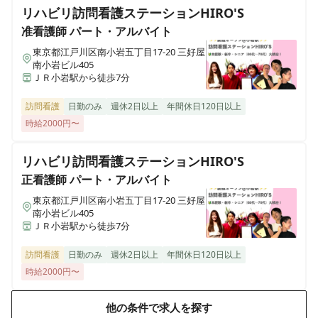
リハビリ訪問看護ステーションHIRO'S
ウィル訪問看護ステーション 山形
准看護師
パート・アルバイト
山形県山形市桜田東4丁目8-44
東京都江戸川区南小岩五丁目17-20 三好屋
南小岩ビル405
ウィル訪問看護ステーション 豊見城
ＪＲ小岩駅から徒歩7分
沖縄県豊見城市根差部414番地7 1階
訪問看護
日勤のみ
週休2日以上
年間休日120日以上
時給2000円〜
ウィル訪問看護ステーション大島サテライト
東京都江東区大島5丁目34番11号山田ビル2F
リハビリ訪問看護ステーションHIRO'S
正看護師
パート・アルバイト
ウィル訪問看護ステーション平井サテライト
東京都江戸川区平井三丁目25-11 プロフィー平井ビル5階
東京都江戸川区南小岩五丁目17-20 三好屋
南小岩ビル405
ＪＲ小岩駅から徒歩7分
ウィル訪問看護ステーション金沢
石川県金沢市吉原町ハ66-1
訪問看護
日勤のみ
週休2日以上
年間休日120日以上
時給2000円〜
ウィル訪問看護ステーション浦和
埼玉県さいたま市緑区東浦和四丁目1-17 東宏ビル5-2F
他の条件で求人を探す