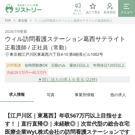
ジストリー 看護師の転職マッチング
求人を
あとで見る
新規登録
メニュー
出したい
TOP
東京都
ウィル訪問看護ステーション葛西サテライトの看護師求人
2026/7/9
更新
ウィル訪問看護ステーション葛西サテライト
正看護師 / 正社員（常勤）
東京都江戸川区東葛西六丁目4-10 第6頼長ビル1002号
訪問看護
短時間勤務OK
日勤のみ
週休2日以上
年間休日120日以上
月給29.5万円〜40.5万円
▼同じ法人の求人を見る (
22
件)
求人情報
写真
事業所情報
他の求人
【江戸川区｜東葛西】年収567万円以上目指せま
す！｜直行直帰◎｜未経験◎｜次世代型の総合在宅
医療企業WyL株式会社の訪問看護ステーションです