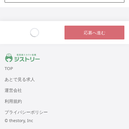
ウィル訪問看護ステーション江東サテライト
東京都江東区富岡一丁目10-3セブンスターマンション門前仲町208
ウィル訪問看護ステーション杉並サテライト
応募へ進む
東京都杉並区久我山五丁目11-18 コージーコート久我山101号室
Loading...
ウィル訪問看護ステーション瑞江サテライト
ジストリー 看護師の転職マッチング
東京都江戸川区南篠崎町二丁目49-17 ベルメゾン南篠崎103号室
TOP
ウィル訪問看護ステーション市川
あとで見る求人
千葉県市川市市川1-22-10 オガワビル1F
運営会社
ウィル訪問看護ステーション船堀
利用規約
東京都江戸川区船堀4丁目9-5 ルフォン船堀1階
プライバシーポリシー
© thestory, Inc