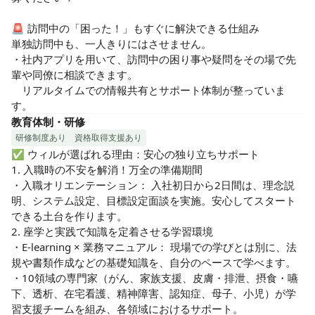
🚨 訪問中の「困った！」もすぐに解決できる仕組み

単独訪問中も、一人きりにはさせません。

・社内アプリを用いて、訪問中の困り事や疑問をその場で先
輩や同僚に相談できます。

　リアルタイムでの情報共有とサポート体制が整っていま
す。
教育体制・研修
研修制度あり
資格取得支援あり
✅ ウィルが選ばれる理由：安心の独り立ちサポート

1. 入職時の不安を解消！万全の準備期間

・入職オリエンテーション： 入社初日から2日間は、理念説
明、システム設定、目標設定面談を実施。安心してスタート
できる土台を作ります。

2. 座学と実践で知識を定着させる学習環境

・E-learning × 業務マニュアル： 現場での学びとは別に、法
規や書類作成などの基礎知識を、自分のペースで学べます。

・10領域の専門家（がん、家族支援、皮膚・排泄、摂食・嚥
下、透析、在宅看護、精神障害、認知症、母子、小児）が学
習支援チームを組み、各領域におけるサポート。
