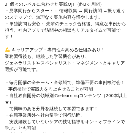
3. 個々のレベルに合わせた実践OJT（約3ヶ月間）

・見学同行からスタート： 情報収集 → 同行訪問 →振り返り
のステップで、無理なく実施内容を増やします。

・単独訪問も安心： 先輩のチェック合格後、得意な事例から
担当。社内アプリで訪問中の相談もリアルタイムで可能で
す！

💪 キャリアアップ・専門性を高める仕組みあり！

業務習得後も、継続した学習機会があり、

ジェネラリストやスペシャリスト・マネジメントとキャリア
選択が可能です。

・毎月開催の全チーム・全領域で、準備不要の事例検討会！

   事例検討で実践力を向上させることが可能

・自社独自開発の領域別のe-learningコンテンツ（200本以上
★）

　で興味のある分野を継続して学習できます！

・在籍事業所外へ社内留学で同行訪問。

　実践経験していないケアの技術指導をオン・オフラインで
学ぶことも可能
