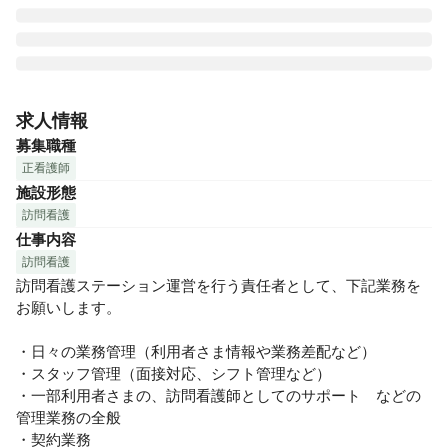
1日訪問数は平均5件！じっくり向き合える環境です◎様々な
研修がありますが、就業後や休日の研修はありません！

求人情報
募集職種
【ささえの魅力】

正看護師
・病院からの転職組は90％以上と多くの方が訪問看護未経験
施設形態
でスタートしています。（在職中の方は入社日ご相談くださ
訪問看護
い）

仕事内容
・完全週休2日制／年間休日124日／夏期・年末年始休暇など
長期休暇もあります。

訪問看護
・産休育休制度の実績あり。取得して復帰した子育て中のス
訪問看護ステーション運営を行う責任者として、下記業務を
タッフも在籍しています。希望があれば時短勤務や非常勤勤
お願いします。

務に勤務形態を変更することも相談できます。

・女性活躍推進企業 の「えるぼし」認定を取得しており、女
・日々の業務管理（利用者さま情報や業務差配など）

性が働きやすい環境作りに取り組んでいます。
・スタッフ管理（面接対応、シフト管理など）

・一部利用者さまの、訪問看護師としてのサポート　などの
管理業務の全般

・契約業務
