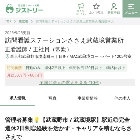
ジストリー 看護師の転職マッチング
求人を
あとで見る
新規登録
メニュー
出したい
TOP
東京都
訪問看護ステーションささえ武蔵境営業所の看護師求人
2025/9/25
更新
訪問看護ステーションささえ武蔵境営業所
正看護師 / 正社員（常勤）
東京都武蔵野市境南町三丁目9-7 MAC武蔵境コートパート1205号室
訪問看護
日勤のみ
週休2日以上
年間休日120日以上
4週8休以上
月給50万円〜60万円
▼同じ法人の求人を見る (
10
件)
求人情報
写真
事業所情報
他の求人
管理者募集💡【武蔵野市 / 武蔵境駅】駅近◎完全
週休2日制◎経験を活かす・キャリアを積むならさ
さえで