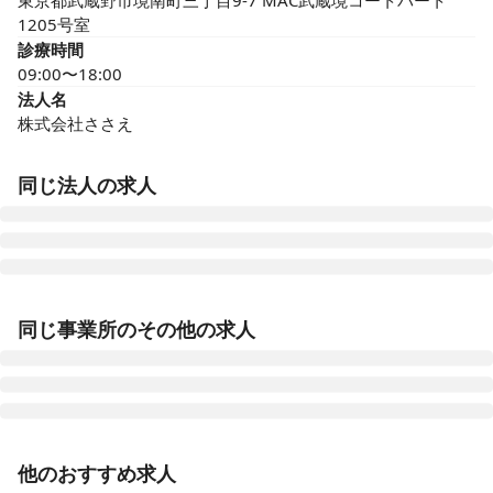
東京都武蔵野市境南町三丁目9-7 MAC武蔵境コートパート
1205号室
診療時間
09:00〜18:00
法人名
株式会社ささえ
同じ法人の求人
訪問看護ステーションささえ鷺ノ宮営業所
同じ事業所のその他の求人
東京都練馬区中村南三丁目12-20-101
訪問看護ステーションささえ初台事業所
東京都渋谷区初台一丁目31-9 初台三十一館203号室
正看護師
正社員（常勤）
他のおすすめ求人
訪問看護ステーションささえ大泉学園営業所
【武蔵野市 / 武蔵境駅】駅近◎完全週休2日制◎年間休