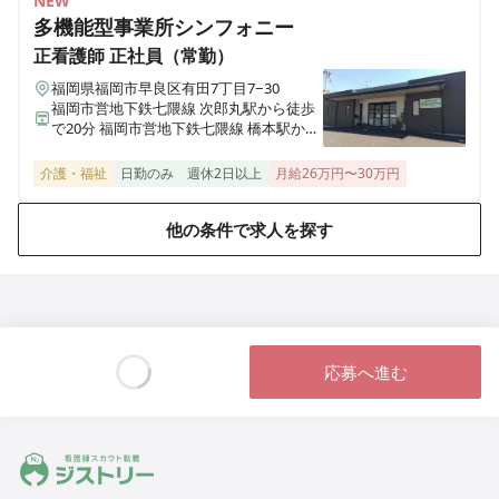
NEW
多機能型事業所シンフォニー
正看護師
正社員（常勤）
福岡県福岡市早良区有田7丁目7−30
福岡市営地下鉄七隈線 次郎丸駅から徒歩
で20分 福岡市営地下鉄七隈線 橋本駅から
徒歩で23分
介護・福祉
日勤のみ
週休2日以上
月給26万円〜30万円
他の条件で求人を探す
応募へ進む
Loading...
ジストリー 看護師の転職マッチング