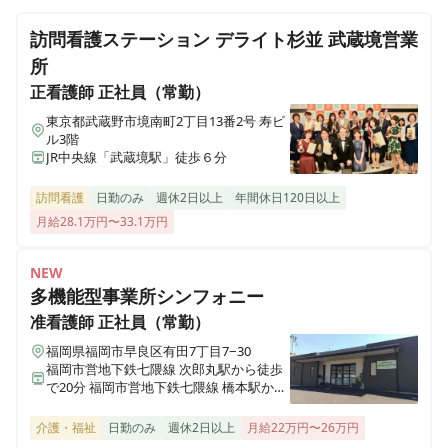
東京都練馬区東大泉五丁目25-5 SKハウス103
日124日◎はじめての訪問看護はささえで
訪問看護ステーション デライト杉並 武蔵境営業
訪問看護ステーションささえ田無営業所
所
東京都西東京市南町三丁目1-6 レジデンス一直203
正看護師
正社員（常勤）
正看護師
パート・アルバイト
【武蔵野市 / 武蔵境駅】週1日～◎扶養内パート◎Wワ
東京都武蔵野市境南町2丁目13番2号 寿ビ
訪問看護ステーションささえ三鷹営業所
ーク可◎【時給1,226円＋訪問給2,000円】土日祝日勤務
ル3階
東京都三鷹市下連雀三丁目34-2 エミネンス イン 三鷹504
JR中央線「武蔵境駅」徒歩６分
の非常勤看護師募集💡
訪問看護
日勤のみ
週休2日以上
年間休日120日以上
訪問看護ステーションささえ武蔵関営業所
月給28.1万円〜33.1万円
東京都練馬区関町北二丁目28-5 松田ビル1F
NEW
訪問看護ステーションささえ千歳烏山営業所
多機能型事業所シンフォニー
東京都世田谷区南烏山六丁目6-7 クワイエットプレイスB05
准看護師
正社員（常勤）
福岡県福岡市早良区有田7丁目7−30
訪問看護ステーションささえ荻窪営業所
福岡市営地下鉄七隈線 次郎丸駅から徒歩
東京都杉並区荻窪五丁目30-12 グローリアビル荻窪606号室
で20分 福岡市営地下鉄七隈線 橋本駅から
徒歩で23分
介護・福祉
日勤のみ
週休2日以上
月給22万円〜26万円
訪問看護ステーションささえ浜田山営業所