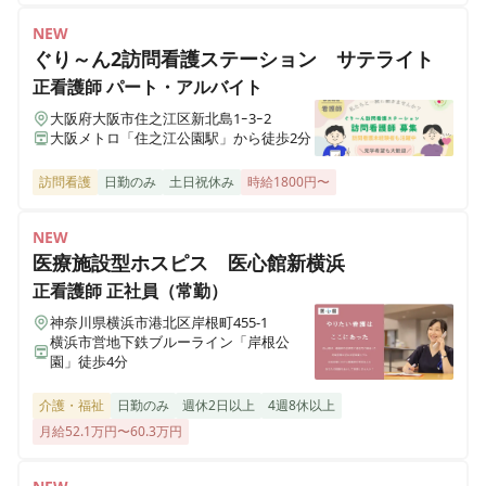
東京都杉並区浜田山三丁目33-18 内藤ビル105号室
NEW
ぐり～ん2訪問看護ステーション サテライト
訪問看護ステーションささえ吉祥寺事業所
正看護師
パート・アルバイト
東京都武蔵野市吉祥寺本町一丁目35-14 ユニアス七井ビルB-1号室
大阪府大阪市住之江区新北島1ｰ3ｰ2
大阪メトロ「住之江公園駅」から徒歩2分
訪問看護
日勤のみ
土日祝休み
時給1800円〜
NEW
医療施設型ホスピス 医心館新横浜
正看護師
正社員（常勤）
神奈川県横浜市港北区岸根町455-1
横浜市営地下鉄ブルーライン「岸根公
園」徒歩4分
介護・福祉
日勤のみ
週休2日以上
4週8休以上
月給52.1万円〜60.3万円