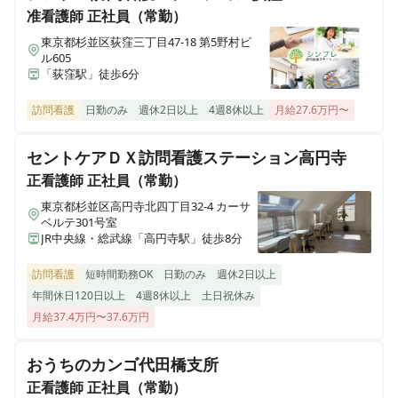
訪問看護ステーションささえ田無営業所
准看護師
正社員（常勤）
東京都西東京市南町三丁目1-6 レジデンス一直203
東京都杉並区荻窪三丁目47-18 第5野村ビ
ル605
正看護師
正社員（常勤）
「荻窪駅」徒歩6分
訪問看護ステーションささえ三鷹営業所
管理者募集💡【杉並区 / 荻窪駅】駅近◎完全週休2日制
東京都三鷹市下連雀三丁目34-2 エミネンス イン 三鷹504
◎経験を活かす・キャリアを積むならささえで
訪問看護
日勤のみ
週休2日以上
4週8休以上
月給27.6万円〜
訪問看護ステーションささえ武蔵境営業所
セントケアＤＸ訪問看護ステーション高円寺
東京都武蔵野市境南町三丁目9-7 MAC武蔵境コートパート1205号室
正看護師
正社員（常勤）
東京都杉並区高円寺北四丁目32-4 カーサ
訪問看護ステーションささえ武蔵関営業所
ベルテ301号室
東京都練馬区関町北二丁目28-5 松田ビル1F
JR中央線・総武線「高円寺駅」徒歩8分
訪問看護
短時間勤務OK
日勤のみ
週休2日以上
訪問看護ステーションささえ千歳烏山営業所
年間休日120日以上
4週8休以上
土日祝休み
東京都世田谷区南烏山六丁目6-7 クワイエットプレイスB05
月給37.4万円〜37.6万円
訪問看護ステーションささえ浜田山営業所
おうちのカンゴ代田橋支所
東京都杉並区浜田山三丁目33-18 内藤ビル105号室
正看護師
正社員（常勤）