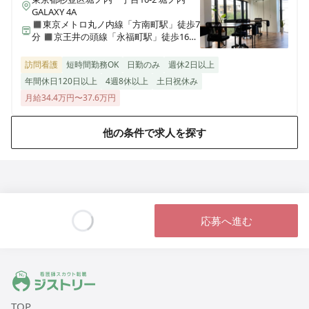
GALAXY 4A
◼︎東京メトロ丸ノ内線「方南町駅」徒歩7
分 ◼︎京王井の頭線「永福町駅」徒歩16分
◼︎京王線「代田橋駅」徒歩25分
訪問看護
短時間勤務OK
日勤のみ
週休2日以上
年間休日120日以上
4週8休以上
土日祝休み
月給34.4万円〜37.6万円
他の条件で求人を探す
応募へ進む
Loading...
ジストリー 看護師の転職マッチング
TOP