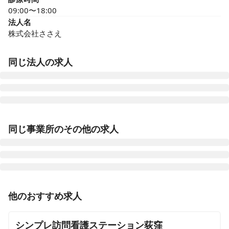
09:00〜18:00
法人名
株式会社ささえ
同じ法人の求人
訪問看護ステーションささえ鷺ノ宮営業所
同じ事業所のその他の求人
東京都練馬区中村南三丁目12-20-101
訪問看護ステーションささえ初台事業所
東京都渋谷区初台一丁目31-9 初台三十一館203号室
正看護師
パート・アルバイト
他のおすすめ求人
訪問看護ステーションささえ大泉学園営業所
【杉並区 / 荻窪駅】週1日～◎扶養内パート◎Wワーク
東京都練馬区東大泉五丁目25-5 SKハウス103
可◎【時給1,226円＋訪問給2,000円】土日祝日勤務の非
シンプレ訪問看護ステーション荻窪
常勤看護師募集💡