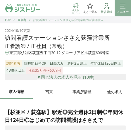
ジストリー 看護師の転職マッチング
求人を
あとで見る
新規登録
メニュー
出したい
TOP
東京都
訪問看護ステーションささえ荻窪営業所の看護師求人
2024/10/10
更新
訪問看護ステーションささえ荻窪営業所
正看護師 / 正社員（常勤）
東京都杉並区荻窪五丁目30-12 グローリアビル荻窪606号室
訪問看護
短時間勤務OK
日勤のみ
週休2日以上
年間休日120日以上
4週8休以上
月給35万円〜60万円
▼同じ法人の求人を見る (
10
件)
求人情報
写真
事業所情報
他の求人
【杉並区 / 荻窪駅】駅近◎完全週休2日制◎年間休
日124日◎はじめての訪問看護はささえで