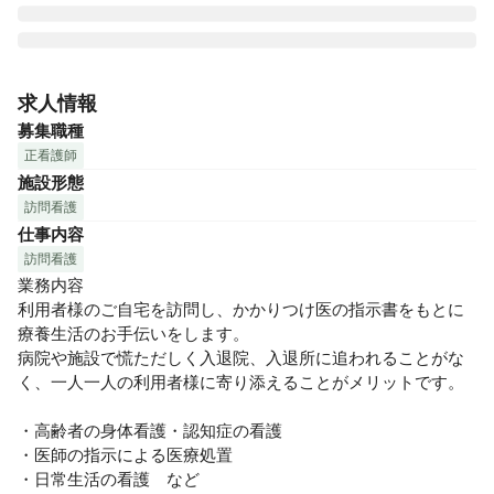
1日訪問数は平均5件！じっくり向き合える環境です◎様々な
研修がありますが、就業後や休日の研修はありません！

求人情報
募集職種
【ささえの魅力】

正看護師
・病院からの転職組は90％以上と多くの方が訪問看護未経験
施設形態
でスタートしています。（在職中の方は入社日ご相談くださ
訪問看護
い）

仕事内容
・完全週休2日制／年間休日124日／夏期・年末年始休暇など
長期休暇もあります。

訪問看護
・産休育休制度の実績あり。取得して復帰した子育て中のス
業務内容

タッフも在籍しています。希望があれば時短勤務や非常勤勤
利用者様のご自宅を訪問し、かかりつけ医の指示書をもとに
務に勤務形態を変更することも相談できます。

療養生活のお手伝いをします。

・女性活躍推進企業 の「えるぼし」認定を取得しており、女
病院や施設で慌ただしく入退院、入退所に追われることがな
性が働きやすい環境作りに取り組んでいます。
く、一人一人の利用者様に寄り添えることがメリットです。

・高齢者の身体看護・認知症の看護

・医師の指示による医療処置

・日常生活の看護　など
