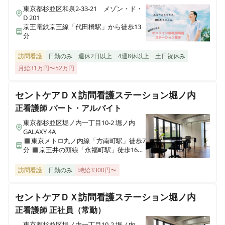
東京都杉並区和泉2-33-21 メゾン・ド・
訪問看護ステーションささえ吉祥寺事業所
D 201
東京都武蔵野市吉祥寺本町一丁目35-14 ユニアス七井ビルB-1号室
京王電鉄京王線「代田橋駅」から徒歩13
分
訪問看護
日勤のみ
週休2日以上
4週8休以上
土日祝休み
月給31万円〜52万円
セントケアＤＸ訪問看護ステーション堀ノ内
正看護師
パート・アルバイト
東京都杉並区堀ノ内一丁目10-2 堀ノ内
GALAXY 4A
◼︎東京メトロ丸ノ内線「方南町駅」徒歩7
分 ◼︎京王井の頭線「永福町駅」徒歩16分
◼︎京王線「代田橋駅」徒歩25分
訪問看護
日勤のみ
時給3300円〜
セントケアＤＸ訪問看護ステーション堀ノ内
正看護師
正社員（常勤）
東京都杉並区堀ノ内一丁目10-2 堀ノ内