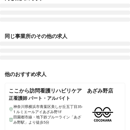
ALSOK介護 サービス付き高齢者向け住宅 アミカの郷小
平あじさい公園
同じ事業所のその他の求人
東京都小平市仲町293-5
ALSOK介護 サービス付き高齢者向け住宅 アミカの郷松
戸
千葉県松戸市大谷口43番
正看護師
正社員（常勤）
他のおすすめ求人
＜横浜市青葉区美しが丘＞夜勤なし/オンコールあり！
ALSOK介護 サービス付き高齢者向け住宅 アミカの郷船
介護業界未経験者も歓迎！訪問看護師・正社員
橋
ここから訪問看護リハビリケア あざみ野店
千葉県船橋市旭町1-25-15
正看護師
パート・アルバイト
神奈川県横浜市青葉区美しが丘五丁目35-
ALSOK介護 サービス付き高齢者向け住宅 アミカの郷流
1 ルミエールアイあざみ野1F
山おおたかの森
田園都市線・地下鉄ブルーライン「あざ
み野駅」より徒歩5分
千葉県流山市おおたかの森西1-23-3