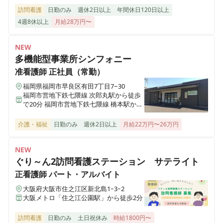
訪問看護
日勤のみ
週休2日以上
年間休日120日以上
4週8休以上
月給28万円〜
ALSOK介護 デイサービス かたくりの里 町田
東京都町田市中町2-4-5 ヘーベルVillageやまだい中町１階
NEW
多機能型事業所シンフォニー
ALSOK介護 デイサービスかたくりの里 みずほ台
准看護師
正社員（常勤）
埼玉県富士見市東みずほ台2-15-13
福岡県福岡市早良区有田7丁目7−30
福岡市営地下鉄七隈線 次郎丸駅から徒歩
ALSOK介護 デイサービスかたくりの里 相模台
で20分 福岡市営地下鉄七隈線 橋本駅から
徒歩で23分
神奈川県相模原市南区相模台団地5-7
介護・福祉
日勤のみ
週休2日以上
月給22万円〜26万円
ALSOK介護 デイサービスかたくりの里 大蔵
NEW
東京都町田市大蔵町482-7
ぐり～ん2訪問看護ステーション サテライト
正看護師
パート・アルバイト
ALSOK介護 デイサービスセンター 遊・戸田
大阪府大阪市住之江区新北島1ｰ3ｰ2
埼玉県戸田市笹目1-13-24
大阪メトロ「住之江公園駅」から徒歩2分
ALSOK介護 デイサービスセンター 遊・志木上宗岡
訪問看護
日勤のみ
土日祝休み
時給1800円〜