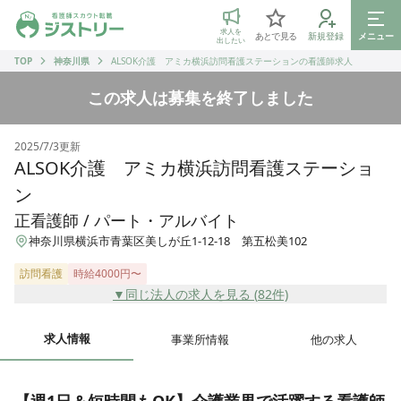
ジストリー 看護師の転職マッチング
求人を
あとで見る
新規登録
メニュー
出したい
TOP
神奈川県
ALSOK介護 アミカ横浜訪問看護ステーションの看護師求人
この求人は募集を終了しました
2025/7/3
更新
ALSOK介護 アミカ横浜訪問看護ステーショ
ン
正看護師 / パート・アルバイト
神奈川県横浜市青葉区美しが丘1-12-18 第五松美102
訪問看護
時給4000円〜
▼同じ法人の求人を見る (
82
件)
求人情報
事業所情報
他の求人