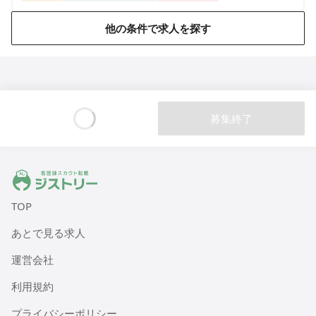
埼玉県志木市上宗岡3-6-36
他の条件で求人を探す
ALSOK介護 デイサービスセンター 遊・菖蒲
埼玉県久喜市菖蒲町下栢間2362
ALSOK介護 介護付有料老人ホーム アミカの郷戸田
埼玉県戸田市新曽南2-8-15
募集終了
Loading...
ALSOK介護 介護付有料老人ホーム アミカの郷成増
東京都板橋区三園1-32-2
ジストリー 看護師の転職マッチング
TOP
ALSOK介護 デイサービスセンター 遊・西東京
東京都西東京市芝久保町2-13-32
あとで見る求人
運営会社
ALSOK介護 デイサービスセンター 遊・川越新河岸
埼玉県川越市砂870-4
利用規約
プライバシーポリシー
ALSOK介護 デイサービスセンター 遊・川越南大塚