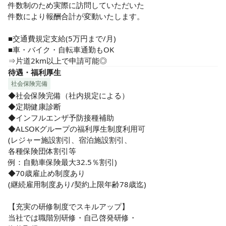
いただくための大事なお仕事です。

件数制のため実際に訪問していただいた

【資格を活かして働きたい方に◎】経験豊富なスタッフも活
件数により報酬合計が変動いたします。

躍中です。

正看護師の資格は必須。

■交通費規定支給(5万円まで/月)

■車・バイク・自転車通勤もOK

ブランクのある方も働くことができるので

⇒片道2km以上で申請可能◎
再就職をお考えの方にもオススメです。

待遇・福利厚生
社会保険完備
育児中で家事と両立したい方も歓迎します。

◆社会保険完備（社内規定による）

「未経験でも安心」しっかりしたフォロー体制で、業務をサ
◆定期健康診断

ポートします。

◆インフルエンザ予防接種補助

初心者からベテランまで様々なスタッフが在籍。

◆ALSOKグループの福利厚生制度利用可

新人向けの研修もあり、

(レジャー施設割引、宿泊施設割引、

業務は先輩スタッフがしっかり教えるので、

各種保険団体割引等

看護師経験の浅い方、

例：自動車保険最大32.5％割引)

訪問看護が未経験の方

◆70歳雇止め制度あり

でも安心して始めることができます。
(継続雇用制度あり/契約上限年齢78歳迄)

【充実の研修制度でスキルアップ】

当社では職階別研修・自己啓発研修・
