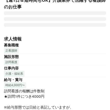
【週1日＆短時間もOK】介護業界で活躍する看護師
のお仕事
■日勤のみ！夜勤なしでライフワークバランスも◎

■ICT化（デジタル化）で業務効率UP

求人情報
■正看護師募集！介護業界初挑戦も歓迎！

募集職種
■教育体制が整っているので初心者もOK！

正看護師
■経験やスキルを活かす経験者も活躍中！

施設形態
利用者様の笑顔が仕事の活力に！ご利用者様の健康を、私た
訪問看護
ちと一緒に守りましょう。

仕事内容
介護施設の入居者様や在宅の利用者様の

■バイタルチェック

介護・福祉系
■服薬管理

給与・賞与
■褥瘡処置

時給4,000円〜
■緩和ケア

訪問看護の報酬は件数制

■リハビリ

★訪問1件につき4000円

■提携医療機関等との連携

など、安心した療養生活を支援して

※給与形態では日給と表記していますが、
