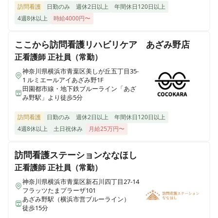
訪問看護
日勤のみ
週休2日以上
年間休日120日以上
ALSOK介護 サービス付き高齢者向け住宅(有料老人ホー
4週8休以上
時給4000円〜
ム） アミカの郷草加谷塚
埼玉県草加市谷塚町1943-1
ここから訪問看護リハビリケア あざみ野店
正看護師
正社員（常勤）
ALSOK介護 さいたま訪問看護ステーション
埼玉県さいたま市大宮区三橋2-794-2
神奈川県横浜市青葉区美しが丘五丁目35-
1 ルミエールアイあざみ野1F
田園都市線・地下鉄ブルーライン「あざ
み野駅」より徒歩5分
ALSOK介護 ショートステイ みんなの家・西東京
東京都西東京市芝久保町2-13-32
訪問看護
日勤のみ
週休2日以上
年間休日120日以上
4週8休以上
土日祝休み
月給25万円〜
ALSOK介護 ショートステイ みんなの家・西尾久
東京都荒川区西尾久3-15-1
訪問看護ステーションななほし
正看護師
正社員（常勤）
ALSOK介護 ショートステイ みんなの家・川越新河岸
埼玉県川越市砂870-4
神奈川県横浜市青葉区新石川四丁目27-14
フラッツたまプラーザ101
あざみ野駅（横浜市営ブルーライン）
徒歩15分
ALSOK介護 ショートステイ みんなの家・大宮吉野町
埼玉県さいたま市北区吉野町1-356-1