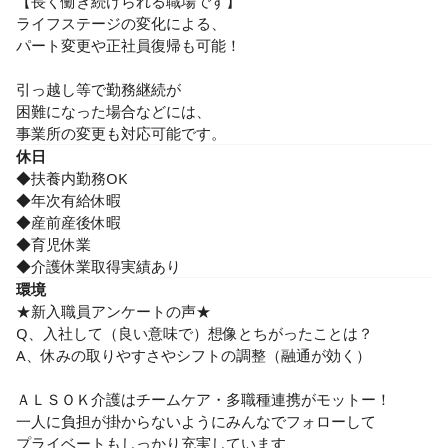
【長く働き続けられる職場です】

ライフステージの変化による、

パート変更や正社員復帰も可能！

引っ越し等で勤務継続が

困難になった場合などには、

事業所の変更も対応可能です。
休日
◆扶養内勤務OK

◆年次有給休暇

◆産前産後休暇

◆育児休業

◆介護休業取得実績あり
環境
★新入職員アンケートの声★

Q、入社して（良い意味で）想像とちがったことは？

A、休みの取りやすさやシフトの調整（融通が効く）

ＡＬＳＯＫ介護はチームケア・多職種連携がモットー！

一人に負担が掛からないようにみんなでフォローして

プライベートもしっかり充実しています
