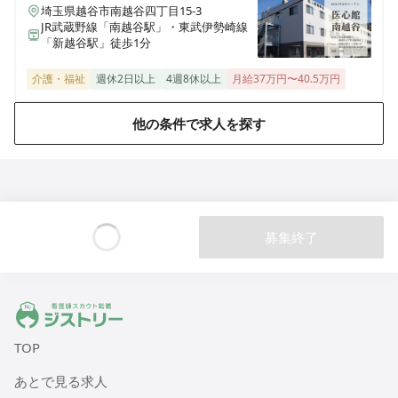
ALSOK介護 デイサービスかたくりの里 相模台
埼玉県越谷市南越谷四丁目15-3
神奈川県相模原市南区相模台団地5-7
JR武蔵野線「南越谷駅」・東武伊勢崎線
「新越谷駅」徒歩1分
ALSOK介護 デイサービスかたくりの里 大蔵
介護・福祉
週休2日以上
4週8休以上
月給37万円〜40.5万円
東京都町田市大蔵町482-7
他の条件で求人を探す
ALSOK介護 デイサービスセンター 遊・戸田
埼玉県戸田市笹目1-13-24
ALSOK介護 デイサービスセンター 遊・志木上宗岡
埼玉県志木市上宗岡3-6-36
募集終了
Loading...
ALSOK介護 デイサービスセンター 遊・菖蒲
埼玉県久喜市菖蒲町下栢間2362
ジストリー 看護師の転職マッチング
ALSOK介護 介護付有料老人ホーム アミカの郷成増
TOP
東京都板橋区三園1-32-2
あとで見る求人