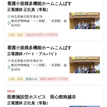
看護小規模多機能ホームこんぱす
東京都西東京市芝久保町2-13-32
正看護師
正社員（常勤）
ALSOK介護 ショートステイ みんなの家・西尾久
埼玉県春日部市薄谷78
東武伊勢崎線「一ノ割駅」「武里駅」徒
東京都荒川区西尾久3-15-1
歩20分
ALSOK介護 ショートステイ みんなの家・川越新河岸
介護・福祉
月給26.4万円〜27.8万円
埼玉県川越市砂870-4
看護小規模多機能ホームこんぱす
ALSOK介護 ショートステイ みんなの家・大宮吉野町
正看護師
パート・アルバイト
埼玉県さいたま市北区吉野町1-356-1
埼玉県春日部市薄谷78
東武伊勢崎線「一ノ割駅」「武里駅」徒
歩20分
ALSOK介護 デイサービス かたくりの里 町田
東京都町田市中町2-4-5 ヘーベルVillageやまだい中町１階
介護・福祉
夜勤のみ
時給1490円〜1710円
ALSOK介護 デイサービスかたくりの里 みずほ台
NEW
埼玉県富士見市東みずほ台2-15-13
医療施設型ホスピス 医心館南越谷
正看護師
正社員（常勤）