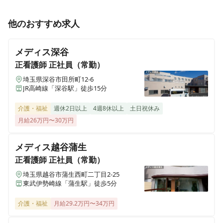
戸
千葉県松戸市大谷口43番
正看護師
パート・アルバイト
他のおすすめ求人
夜勤なし/オンコールなし！日勤帯のみ勤務の看護師さ
ALSOK介護 サービス付き高齢者向け住宅 アミカの郷船
ん大募集！
橋
メディス深谷
千葉県船橋市旭町1-25-15
正看護師
正社員（常勤）
埼玉県深谷市田所町12-6
准看護師
正社員（常勤）
ALSOK介護 サービス付き高齢者向け住宅 アミカの郷流
JR高崎線「深谷駅」徒歩15分
★昨年9月OPEN！夜勤なし/オンコールなし！日勤帯の
山おおたかの森
みの看護師大募集！
千葉県流山市おおたかの森西1-23-3
介護・福祉
週休2日以上
4週8休以上
土日祝休み
月給26万円〜30万円
ALSOK介護 サービス付き高齢者向け住宅(有料老人ホー
正看護師
正社員（常勤）
ム） アミカの郷草加谷塚
メディス越谷蒲生
★昨年9月OPEN！夜勤なし/オンコールなし！日勤帯の
埼玉県草加市谷塚町1943-1
正看護師
正社員（常勤）
みの看護師大募集！
埼玉県越谷市蒲生西町二丁目2-25
ALSOK介護 さいたま訪問看護ステーション
東武伊勢崎線「蒲生駅」徒歩5分
埼玉県さいたま市大宮区三橋2-794-2
介護・福祉
月給29.2万円〜34万円
ALSOK介護 ショートステイ みんなの家・西東京