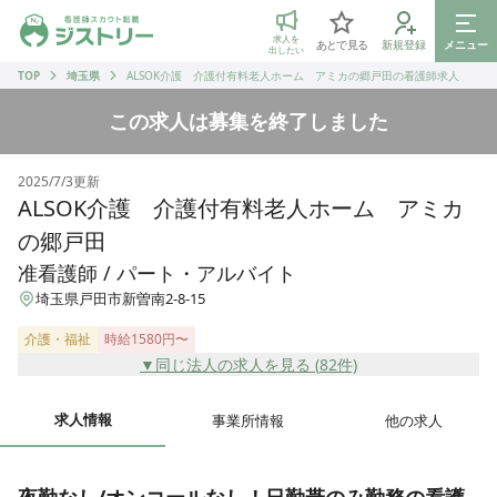
ジストリー 看護師の転職マッチング
求人を
あとで見る
新規登録
メニュー
出したい
TOP
埼玉県
ALSOK介護 介護付有料老人ホーム アミカの郷戸田の看護師求人
この求人は募集を終了しました
2025/7/3
更新
ALSOK介護 介護付有料老人ホーム アミカ
の郷戸田
准看護師 / パート・アルバイト
埼玉県戸田市新曽南2-8-15
介護・福祉
時給1580円〜
▼同じ法人の求人を見る (
82
件)
求人情報
事業所情報
他の求人