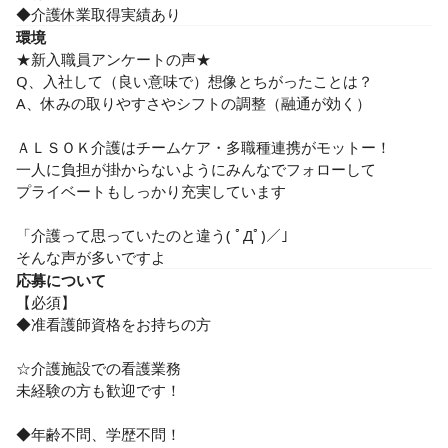
◆介護休業取得実績あり
環境
★新入職員アンケートの声★

Q、入社して（良い意味で）想像とちがったことは？

A、休みの取りやすさやシフトの調整（融通が効く）

ＡＬＳＯＫ介護はチームケア・多職種連携がモットー！

一人に負担が掛からないようにみんなでフォローして

プライベートもしっかり充実しています

「介護って思っていたのと違う( ﾟДﾟ)／」

そんな声が多いですよ
応募について
【必須】

◆准看護師資格をお持ちの方

☆介護施設での看護業務

未経験の方も歓迎です！

◆年齢不問、学歴不問！
