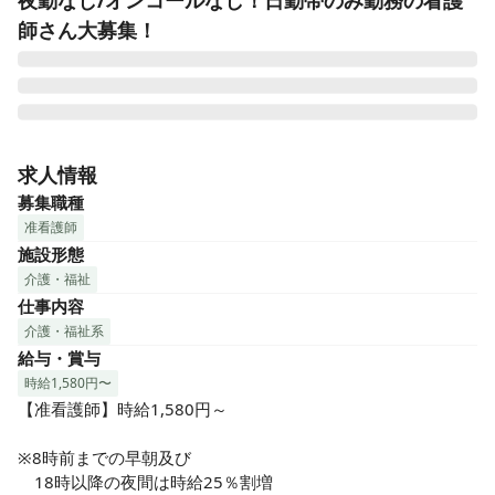
夜勤なし/オンコールなし！日勤帯のみ勤務の看護
師さん大募集！
★昨年9月オープンの新しい施設！

★人間関係フラットにお仕事始められます

求人情報
★ICT化（デジタル化）による業務効率UP

募集職種
★車・バイク・自転車通勤OK

准看護師
★定員67名の介護付有料老人ホームでの看護のお仕事です

施設形態
■健康管理

介護・福祉
■簡単な医療処置

仕事内容
■服薬管理

■機能訓練など

介護・福祉系
給与・賞与
介護スタッフや提携医療機関と

時給1,580円〜
連携し、利用者様の健康管理や

【准看護師】時給1,580円～

医療処置などの観点から

心安らぐケアを行っていただきます。

※8時前までの早朝及び

　18時以降の夜間は時給25％割増
