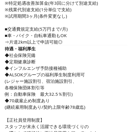
利用者様の日々の様子への気配り、

※特定処遇改善加算金(年3回に分けて別途支給)　

目配りを大事に取り組んでいます。

※残業代別途支給(1分単位で支給)

★夜勤なし！日勤帯のみの勤務時間

※試用期間3ヶ月(条件変更なし) 

当ホームは24時間看護体制ではありません。

■交通費規定支給(5万円まで/月)

日勤帯のみ勤務のため、夜勤はなし。

■車・バイク・自転車通勤もOK

仕事とプライベートの両立といった

⇒片道2km以上で申請可能◎
「ワークライフバランス」が取れる職場です。

待遇・福利厚生
◆社会保険完備

今後需要が高まる介護業界で、

◆定期健康診断

私たちが最大限できることをする。

◆インフルエンザ予防接種補助

◆ALSOKグループの福利厚生制度利用可

その一員となるあなたの挑戦を応援します。
(レジャー施設割引、宿泊施設割引、

各種保険団体割引等

例：自動車保険　最大32.5％割引)

◆70歳雇止め制度あり

(継続雇用制度あり/契約上限年齢78歳迄)

【正社員登用制度】

スタッフが末永く活躍できる環境づくりの
