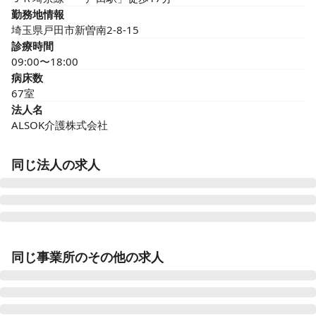
勤務地情報
埼玉県戸田市新曽南2-8-15
診療時間
09:00〜18:00
病床数
67室
法人名
ALSOK介護株式会社
同じ法人の求人
ALSOK介護 サービス付き高齢者向け住宅 アミカの郷小
平あじさい公園
同じ事業所のその他の求人
東京都小平市仲町293-5
ALSOK介護 サービス付き高齢者向け住宅 アミカの郷松