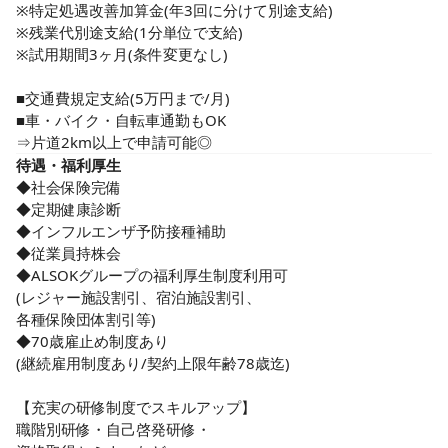
※特定処遇改善加算金(年3回に分けて別途支給)　

利用者様の日々の様子への気配り、

※残業代別途支給(1分単位で支給)

目配りを大事に取り組んでいます。

※試用期間3ヶ月(条件変更なし) 

★夜勤なし！日勤帯のみの勤務時間

当ホームは24時間看護体制ではありません。

■交通費規定支給(5万円まで/月)

■車・バイク・自転車通勤もOK

日勤帯のみ勤務のため、夜勤はなし。

⇒片道2km以上で申請可能◎
仕事とプライベートの両立といった

待遇・福利厚生
「ワークライフバランス」が取れる職場です。

◆社会保険完備

◆定期健康診断

今後需要が高まる介護業界で、

◆インフルエンザ予防接種補助

私たちが最大限できることをする。

◆従業員持株会

◆ALSOKグループの福利厚生制度利用可

その一員となるあなたの挑戦を応援します。

(レジャー施設割引、宿泊施設割引、

★ICT化による業務効率化

各種保険団体割引等)

■デジタル記録システム活用で業務負荷削減◎

◆70歳雇止め制度あり

■インカム・スマホ導入で迅速な情報共有も◎

(継続雇用制度あり/契約上限年齢78歳迄)

■見守り支援システムで睡眠時の様子を把握◎

【充実の研修制度でスキルアップ】

ICT化を推進し、入居者様お一人おひとりに

職階別研修・自己啓発研修・

寄り添う時間を増やすことで、より質の高い
