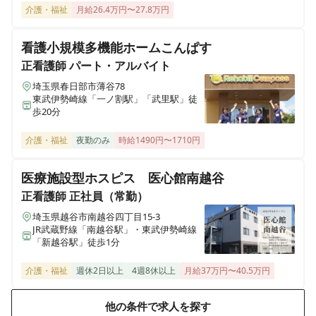
ALSOK介護 ショートステイ みんなの家・川越新河岸
介護・福祉
月給26.4万円〜27.8万円
埼玉県川越市砂870-4
看護小規模多機能ホームこんぱす
ALSOK介護 ショートステイ みんなの家・大宮吉野町
正看護師
パート・アルバイト
埼玉県さいたま市北区吉野町1-356-1
埼玉県春日部市薄谷78
東武伊勢崎線「一ノ割駅」「武里駅」徒
歩20分
ALSOK介護 デイサービス かたくりの里 町田
東京都町田市中町2-4-5 ヘーベルVillageやまだい中町１階
介護・福祉
夜勤のみ
時給1490円〜1710円
ALSOK介護 デイサービスかたくりの里 みずほ台
医療施設型ホスピス 医心館南越谷
埼玉県富士見市東みずほ台2-15-13
正看護師
正社員（常勤）
埼玉県越谷市南越谷四丁目15-3
ALSOK介護 デイサービスかたくりの里 相模台
JR武蔵野線「南越谷駅」・東武伊勢崎線
神奈川県相模原市南区相模台団地5-7
「新越谷駅」徒歩1分
介護・福祉
週休2日以上
4週8休以上
月給37万円〜40.5万円
ALSOK介護 デイサービスかたくりの里 大蔵
東京都町田市大蔵町482-7
他の条件で求人を探す