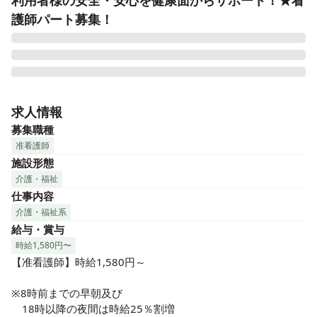
利用者様の安全・安心を健康面からサポート！★看
護師パート募集！
■日勤のみ！夜勤なしでライフワークバランスも◎

■ICT化（デジタル化）で業務効率UP

求人情報
■正看護師・准看護師ともに歓迎です！

募集職種
■教育体制が整っているので初心者もOK！

准看護師
■経験やスキルを活かす経験者も活躍中！

施設形態
★定員36名の介護付有料老人ホームでの看護のお仕事です

介護・福祉
■健康管理

仕事内容
■簡単な医療処置

■服薬管理

介護・福祉系
■機能訓練など

給与・賞与
時給1,580円〜
介護スタッフや提携医療機関と

【准看護師】時給1,580円～

連携し、利用者様の健康管理や

医療処置などの観点から

※8時前までの早朝及び

心安らぐケアを行っていただきます。

　18時以降の夜間は時給25％割増
