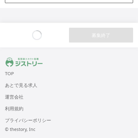
ALSOK介護 デイサービスセンター 遊・戸田
埼玉県戸田市笹目1-13-24
ALSOK介護 デイサービスセンター 遊・志木上宗岡
募集終了
埼玉県志木市上宗岡3-6-36
Loading...
ALSOK介護 デイサービスセンター 遊・菖蒲
埼玉県久喜市菖蒲町下栢間2362
ジストリー 看護師の転職マッチング
TOP
ALSOK介護 介護付有料老人ホーム アミカの郷戸田
埼玉県戸田市新曽南2-8-15
あとで見る求人
運営会社
ALSOK介護 介護付有料老人ホーム アミカの郷成増
東京都板橋区三園1-32-2
利用規約
プライバシーポリシー
ALSOK介護 デイサービスセンター 遊・西東京
© thestory, Inc
東京都西東京市芝久保町2-13-32