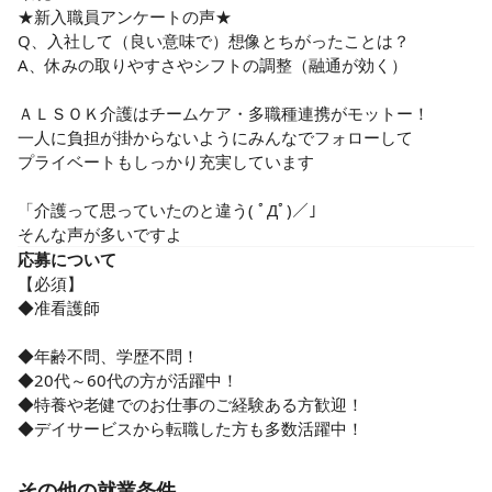
★新入職員アンケートの声★

Q、入社して（良い意味で）想像とちがったことは？

A、休みの取りやすさやシフトの調整（融通が効く）

ＡＬＳＯＫ介護はチームケア・多職種連携がモットー！

一人に負担が掛からないようにみんなでフォローして

プライベートもしっかり充実しています

「介護って思っていたのと違う( ﾟДﾟ)／」

そんな声が多いですよ
応募について
【必須】

◆准看護師

◆年齢不問、学歴不問！

◆20代～60代の方が活躍中！

◆特養や老健でのお仕事のご経験ある方歓迎！

◆デイサービスから転職した方も多数活躍中！
その他の就業条件