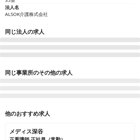
35室
法人名
ALSOK介護株式会社
同じ法人の求人
ALSOK介護 サービス付き高齢者向け住宅 アミカの郷小
平あじさい公園
同じ事業所のその他の求人
東京都小平市仲町293-5
ALSOK介護 サービス付き高齢者向け住宅 アミカの郷松
戸
千葉県松戸市大谷口43番
正看護師
正社員（常勤）
他のおすすめ求人
利用者様の安全・安心を健康面でサポート！★看護師正
ALSOK介護 サービス付き高齢者向け住宅 アミカの郷船
社員募集！
橋
メディス深谷
千葉県船橋市旭町1-25-15
正看護師
正社員（常勤）