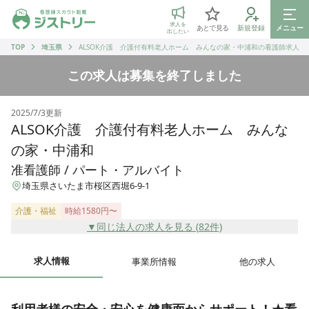
ジストリー 看護師の転職マッチング
求人を
あとで見る
新規登録
メニュー
出したい
TOP
埼玉県
ALSOK介護 介護付有料老人ホーム みんなの家・中浦和の看護師求人
この求人は募集を終了しました
2025/7/3
更新
ALSOK介護 介護付有料老人ホーム みんな
の家・中浦和
准看護師 / パート・アルバイト
埼玉県さいたま市桜区西堀6-9-1
介護・福祉
時給1580円〜
▼同じ法人の求人を見る (
82
件)
求人情報
事業所情報
他の求人