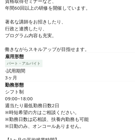
資格取得セミナーなど、

ケアやサービスを提供しています。
年間60回以上の研修を開催しています。

著名な講師をお招きしたり、

行政と連携したり、

プログラム内容も充実。

働きながらスキルアップが目指せます。
雇用形態
パート・アルバイト
-試用期間

3ヶ月
勤務形態
シフト制

09:00~18:00

週当たり最低勤務日数2日

※時短希望の方はご相談ください。

※勤務日数は応相談、扶養内勤務も可能

※日勤のみ、オンコールありません。

【1ヶ月の平均残業時間】
