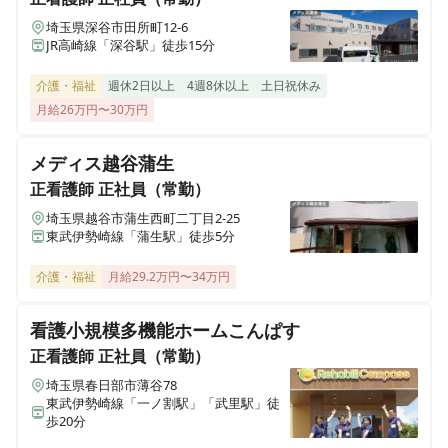
埼玉県深谷市田所町12-6
正看護師
パート・アルバイト
ALSOK介護 サービス付き高齢者向け住宅 アミカの郷流
JR高崎線「深谷駅」徒歩15分
利用者様の安全・安心を健康面からサポート！★看護師
山おおたかの森
パート募集！
千葉県流山市おおたかの森西1-23-3
介護・福祉
週休2日以上
4週8休以上
土日祝休み
月給26万円〜30万円
ALSOK介護 サービス付き高齢者向け住宅(有料老人ホー
准看護師
正社員（常勤）
ム） アミカの郷草加谷塚
メディス越谷蒲生
利用者様の安全・安心を健康面でサポート！★看護師正
埼玉県草加市谷塚町1943-1
正看護師
正社員（常勤）
社員募集！
埼玉県越谷市蒲生西町二丁目2-25
ALSOK介護 さいたま訪問看護ステーション
東武伊勢崎線「蒲生駅」徒歩5分
埼玉県さいたま市大宮区三橋2-794-2
介護・福祉
月給29.2万円〜34万円
ALSOK介護 ショートステイ みんなの家・西東京
看護小規模多機能ホームこんぱす
東京都西東京市芝久保町2-13-32
正看護師
正社員（常勤）
ALSOK介護 ショートステイ みんなの家・西尾久
埼玉県春日部市薄谷78
東武伊勢崎線「一ノ割駅」「武里駅」徒
東京都荒川区西尾久3-15-1
歩20分