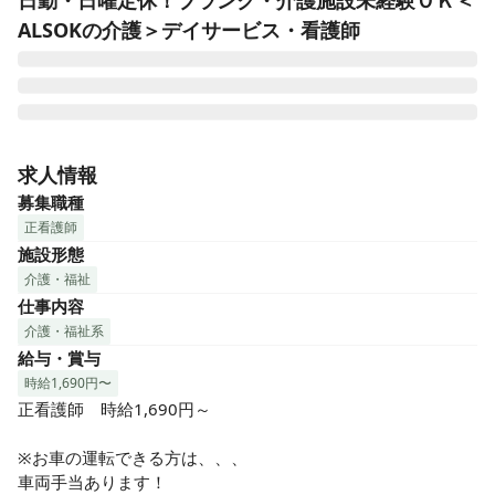
日勤・日曜定休！ブランク・介護施設未経験ＯＫ＜
ALSOKの介護＞デイサービス・看護師
■日勤のみ！夜勤なしでライフワークバランスも◎

■ICT化（デジタル化）で業務効率UP

求人情報
■正看護師・准看護師ともに歓迎です！

募集職種
■教育体制が整っているので初心者もOK！

正看護師
■経験やスキルを活かす経験者も活躍中！

施設形態
利用者様の健康管理や医療処置を中心に、心安らぐケアを行
介護・福祉
っていただきます。

仕事内容
■バイタルチェック

■服薬管理

介護・福祉系
■機能訓練など

給与・賞与
時給1,690円〜
介護スタッフや提携医療機関との

正看護師　時給1,690円～

連携のもと進めていただきます。

※お車の運転できる方は、、、

利用者様の日々の様子への気配り、

車両手当あります！
