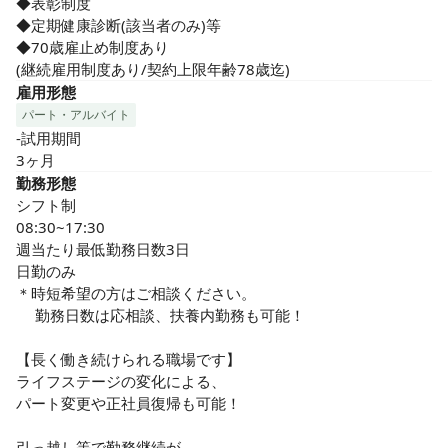
◆表彰制度

◆定期健康診断(該当者のみ)等

◆70歳雇止め制度あり

(継続雇用制度あり/契約上限年齢78歳迄)
雇用形態
パート・アルバイト
-試用期間

3ヶ月
勤務形態
シフト制

08:30~17:30

週当たり最低勤務日数3日

日勤のみ

＊時短希望の方はご相談ください。

　 勤務日数は応相談、扶養内勤務も可能！

【長く働き続けられる職場です】

ライフステージの変化による、

パート変更や正社員復帰も可能！

引っ越し等で勤務継続が
