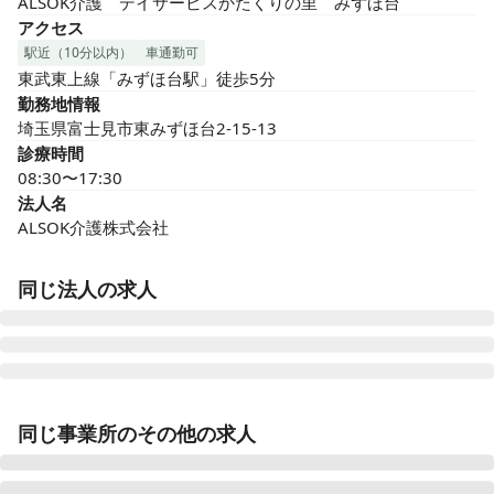
ALSOK介護　デイサービスかたくりの里　みずほ台
アクセス
駅近（10分以内）
車通勤可
東武東上線「みずほ台駅」徒歩5分
勤務地情報
埼玉県富士見市東みずほ台2-15-13
診療時間
08:30〜17:30
法人名
ALSOK介護株式会社
同じ法人の求人
ALSOK介護 サービス付き高齢者向け住宅 アミカの郷小
平あじさい公園
同じ事業所のその他の求人
東京都小平市仲町293-5