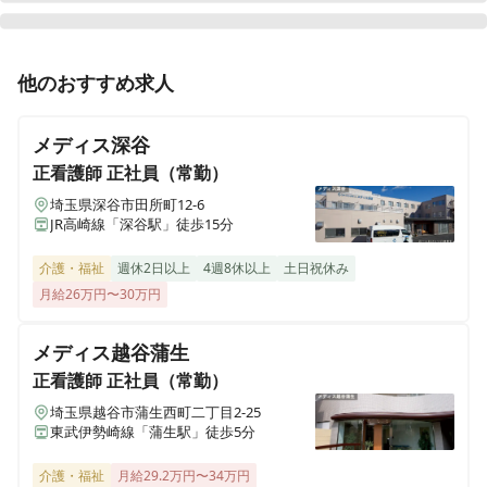
ALSOK介護 サービス付き高齢者向け住宅 アミカの郷松
戸
千葉県松戸市大谷口43番
正看護師
正社員（常勤）
他のおすすめ求人
＜ALSOKの介護＞オンコールなし◎日勤のみ◎デイサー
ALSOK介護 サービス付き高齢者向け住宅 アミカの郷船
ビス・看護師
橋
メディス深谷
千葉県船橋市旭町1-25-15
正看護師
正社員（常勤）
埼玉県深谷市田所町12-6
准看護師
正社員（常勤）
ALSOK介護 サービス付き高齢者向け住宅 アミカの郷流
JR高崎線「深谷駅」徒歩15分
＜ALSOKの介護＞オンコールなし◎日勤のみ◎デイサー
山おおたかの森
ビス・看護師
千葉県流山市おおたかの森西1-23-3
介護・福祉
週休2日以上
4週8休以上
土日祝休み
月給26万円〜30万円
ALSOK介護 サービス付き高齢者向け住宅(有料老人ホー
准看護師
パート・アルバイト
ム） アミカの郷草加谷塚
メディス越谷蒲生
日勤・日曜定休！ブランク・介護施設未経験ＯＫ＜
埼玉県草加市谷塚町1943-1
正看護師
正社員（常勤）
ALSOKの介護＞デイサービス・看護師
埼玉県越谷市蒲生西町二丁目2-25
ALSOK介護 さいたま訪問看護ステーション
東武伊勢崎線「蒲生駅」徒歩5分
埼玉県さいたま市大宮区三橋2-794-2
介護・福祉
月給29.2万円〜34万円