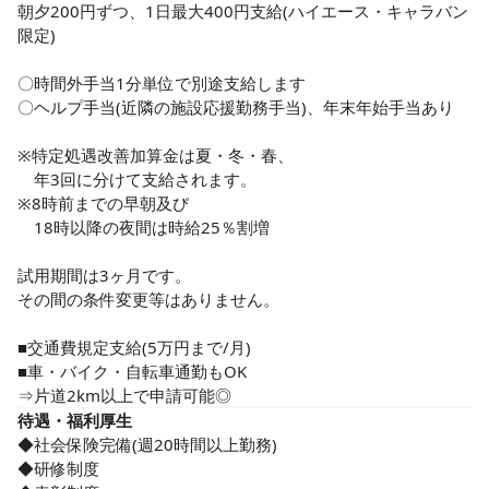
目配りを大事に取り組んでいます。

朝夕200円ずつ、1日最大400円支給(ハイエース・キャラバン
体力が必要な業務は少なめで、残業はほぼなし。思いやりを
限定)

忘れずに働けます。

万全なケアを行うためには職員や

〇時間外手当1分単位で別途支給します

医療機関はもちろん、利用者様との

〇ヘルプ手当(近隣の施設応援勤務手当)、年末年始手当あり

コミュニケーションは欠かせません。

※特定処遇改善加算金は夏・冬・春、

治療だけでなく、どんな生活を送りたいか、

　年3回に分けて支給されます。

一人ひとりの希望を親身に聞き、

※8時前までの早朝及び

臨機応変な対応を心がけましょう。

　18時以降の夜間は時給25％割増

今後需要が高まる介護業界で、

試用期間は3ヶ月です。

私たちが最大限できることをする。

その間の条件変更等はありません。

その一員となるあなたの挑戦を応援します。

経験が浅い方も活躍中。主婦（夫）さんやフリーターさん、
■交通費規定支給(5万円まで/月)

ブランクがある方、子育て中の方も歓迎します。

■車・バイク・自転車通勤もOK

チームで業務に取り組むことが多いので

⇒片道2km以上で申請可能◎
「資格はあるけど経験がない」という方もOK

待遇・福利厚生
◆社会保険完備(週20時間以上勤務)

困った時や分からないことがあった時は

◆研修制度

すぐに相談できるので安心です◎