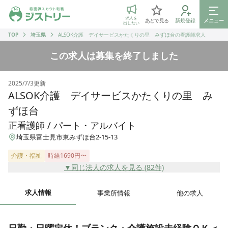
ジストリー 看護師の転職マッチング
求人を
あとで見る
新規登録
メニュー
出したい
TOP
埼玉県
ALSOK介護 デイサービスかたくりの里 みずほ台の看護師求人
この求人は募集を終了しました
2025/7/3
更新
ALSOK介護 デイサービスかたくりの里 み
ずほ台
正看護師 / パート・アルバイト
埼玉県富士見市東みずほ台2-15-13
介護・福祉
時給1690円〜
▼同じ法人の求人を見る (
82
件)
求人情報
事業所情報
他の求人