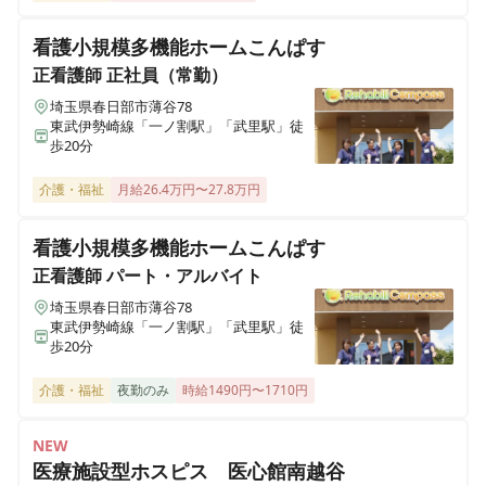
ALSOK介護 ショートステイ みんなの家・西東京
看護小規模多機能ホームこんぱす
東京都西東京市芝久保町2-13-32
正看護師
正社員（常勤）
ALSOK介護 ショートステイ みんなの家・西尾久
埼玉県春日部市薄谷78
東武伊勢崎線「一ノ割駅」「武里駅」徒
東京都荒川区西尾久3-15-1
歩20分
ALSOK介護 ショートステイ みんなの家・川越新河岸
介護・福祉
月給26.4万円〜27.8万円
埼玉県川越市砂870-4
看護小規模多機能ホームこんぱす
ALSOK介護 ショートステイ みんなの家・大宮吉野町
正看護師
パート・アルバイト
埼玉県さいたま市北区吉野町1-356-1
埼玉県春日部市薄谷78
東武伊勢崎線「一ノ割駅」「武里駅」徒
歩20分
ALSOK介護 デイサービス かたくりの里 町田
東京都町田市中町2-4-5 ヘーベルVillageやまだい中町１階
介護・福祉
夜勤のみ
時給1490円〜1710円
ALSOK介護 デイサービスかたくりの里 相模台
NEW
神奈川県相模原市南区相模台団地5-7
医療施設型ホスピス 医心館南越谷