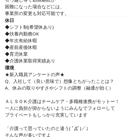
困難になった場合などには、

事業所の変更も対応可能です。
休日
◆シフト制(希望休あり)

◆扶養内勤務OK

◆年次有給休暇

◆産前産後休暇

◆育児休業

◆介護休業取得実績あり
環境
★新入職員アンケートの声★

Q、入社して（良い意味で）想像とちがったことは？

A、休みの取りやすさやシフトの調整（融通が効く）

ＡＬＳＯＫ介護はチームケア・多職種連携がモットー！

一人に負担が掛からないようにみんなでフォローして

プライベートもしっかり充実しています

「介護って思っていたのと違う( ﾟДﾟ)／」

そんな声が多いですよ