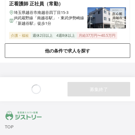
正看護師
正社員（常勤）
ALSOK介護 デイサービスかたくりの里 大蔵
埼玉県越谷市南越谷四丁目15-3
東京都町田市大蔵町482-7
JR武蔵野線「南越谷駅」・東武伊勢崎線
「新越谷駅」徒歩1分
ALSOK介護 デイサービスセンター 遊・戸田
介護・福祉
週休2日以上
4週8休以上
月給37万円〜40.5万円
埼玉県戸田市笹目1-13-24
他の条件で求人を探す
ALSOK介護 デイサービスセンター 遊・志木上宗岡
埼玉県志木市上宗岡3-6-36
ALSOK介護 デイサービスセンター 遊・菖蒲
埼玉県久喜市菖蒲町下栢間2362
募集終了
Loading...
ALSOK介護 介護付有料老人ホーム アミカの郷戸田
埼玉県戸田市新曽南2-8-15
ジストリー 看護師の転職マッチング
ALSOK介護 介護付有料老人ホーム アミカの郷成増
TOP
東京都板橋区三園1-32-2