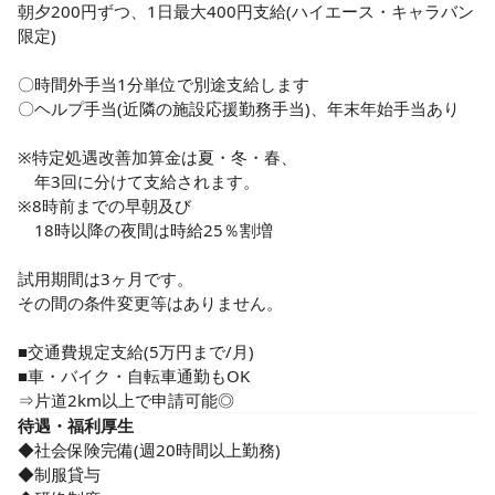
目配りを大事に取り組んでいます。

朝夕200円ずつ、1日最大400円支給(ハイエース・キャラバン
体力が必要な業務は少なめで、残業はほぼなし。思いやりを
限定)

忘れずに働けます。

万全なケアを行うためには職員や

〇時間外手当1分単位で別途支給します

医療機関はもちろん、利用者様との

〇ヘルプ手当(近隣の施設応援勤務手当)、年末年始手当あり

コミュニケーションは欠かせません。

※特定処遇改善加算金は夏・冬・春、

治療だけでなく、どんな生活を送りたいか、

　年3回に分けて支給されます。

一人ひとりの希望を親身に聞き、

※8時前までの早朝及び

臨機応変な対応を心がけましょう。

　18時以降の夜間は時給25％割増

今後需要が高まる介護業界で、

試用期間は3ヶ月です。

私たちが最大限できることをする。

その間の条件変更等はありません。

その一員となるあなたの挑戦を応援します。

経験が浅い方も活躍中。主婦（夫）さんやフリーターさん、
■交通費規定支給(5万円まで/月)

ブランクがある方、子育て中の方も歓迎します。

■車・バイク・自転車通勤もOK

チームで業務に取り組むことが多いので

⇒片道2km以上で申請可能◎
「資格はあるけど経験がない」という方もOK

待遇・福利厚生
◆社会保険完備(週20時間以上勤務)

困った時や分からないことがあった時は

◆制服貸与

すぐに相談できるので安心です◎