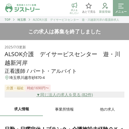
ジストリー 看護師の転職マッチング
求人を
あとで見る
新規登録
メニュー
出したい
TOP
埼玉県
ALSOK介護 デイサービスセンター 遊・川越新河岸の看護師求人
この求人は募集を終了しました
2025/7/3
更新
ALSOK介護 デイサービスセンター 遊・川
越新河岸
正看護師 / パート・アルバイト
埼玉県川越市砂870-4
介護・福祉
時給1690円〜
▼同じ法人の求人を見る (
82
件)
求人情報
事業所情報
他の求人