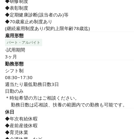
◆研修制度

◆表彰制度

◆定期健康診断(該当者のみ)等

◆70歳雇止め制度あり

(継続雇用制度あり/契約上限年齢78歳迄)
雇用形態
パート・アルバイト
-試用期間

3ヶ月
勤務形態
シフト制

08:30~17:30

週当たり最低勤務日数3日

日勤のみ

＊時短希望の方はご相談ください。

　 勤務日数は応相談、扶養の範囲内での勤務も可能です。
休日
◆年次有給休暇

◆産前産後休暇

◆育児休業
