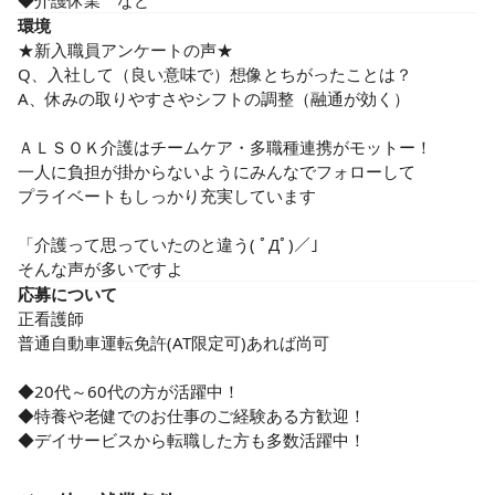
◆介護休業　など
環境
★新入職員アンケートの声★

Q、入社して（良い意味で）想像とちがったことは？

A、休みの取りやすさやシフトの調整（融通が効く）

ＡＬＳＯＫ介護はチームケア・多職種連携がモットー！

一人に負担が掛からないようにみんなでフォローして

プライベートもしっかり充実しています

「介護って思っていたのと違う( ﾟДﾟ)／」

そんな声が多いですよ
応募について
正看護師

普通自動車運転免許(AT限定可)あれば尚可

◆20代～60代の方が活躍中！

◆特養や老健でのお仕事のご経験ある方歓迎！

◆デイサービスから転職した方も多数活躍中！