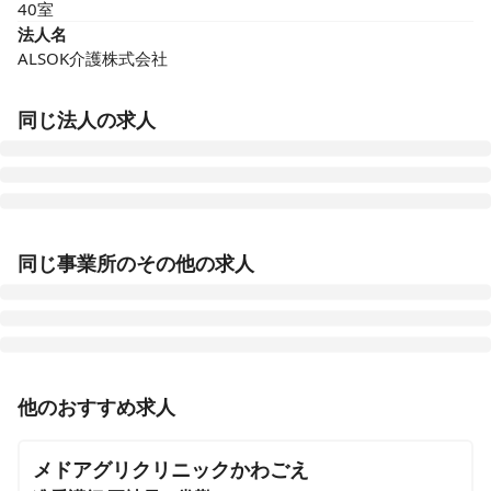
40室
法人名
ALSOK介護株式会社
同じ法人の求人
ALSOK介護 サービス付き高齢者向け住宅 アミカの郷小
平あじさい公園
同じ事業所のその他の求人
東京都小平市仲町293-5
ALSOK介護 サービス付き高齢者向け住宅 アミカの郷松
戸
千葉県松戸市大谷口43番
准看護師
パート・アルバイト
他のおすすめ求人
日勤・日曜定休！ブランク・介護施設未経験ＯＫ＜
ALSOK介護 サービス付き高齢者向け住宅 アミカの郷船
ALSOKの介護＞デイサービス・看護師
橋
メドアグリクリニックかわごえ
千葉県船橋市旭町1-25-15