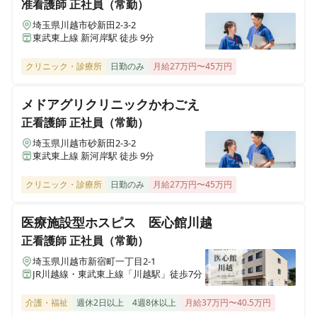
准看護師
正社員（常勤）
埼玉県川越市砂新田2-3-2
准看護師
正社員（常勤）
ALSOK介護 サービス付き高齢者向け住宅 アミカの郷流
東武東上線 新河岸駅 徒歩 9分
＜ALSOKの介護＞オンコールなし◎日勤のみ◎デイサー
山おおたかの森
ビス・看護師
千葉県流山市おおたかの森西1-23-3
クリニック・診療所
日勤のみ
月給27万円〜45万円
メドアグリクリニックかわごえ
ALSOK介護 サービス付き高齢者向け住宅(有料老人ホー
正看護師
正社員（常勤）
ム） アミカの郷草加谷塚
正看護師
正社員（常勤）
＜ALSOKの介護＞オンコールなし◎日勤のみ◎デイサー
埼玉県草加市谷塚町1943-1
ビス・看護師
埼玉県川越市砂新田2-3-2
東武東上線 新河岸駅 徒歩 9分
ALSOK介護 さいたま訪問看護ステーション
埼玉県さいたま市大宮区三橋2-794-2
クリニック・診療所
日勤のみ
月給27万円〜45万円
医療施設型ホスピス 医心館川越
ALSOK介護 ショートステイ みんなの家・西東京
東京都西東京市芝久保町2-13-32
正看護師
正社員（常勤）
埼玉県川越市新宿町一丁目2-1
JR川越線・東武東上線「川越駅」徒歩7分
ALSOK介護 ショートステイ みんなの家・西尾久
東京都荒川区西尾久3-15-1
介護・福祉
週休2日以上
4週8休以上
月給37万円〜40.5万円