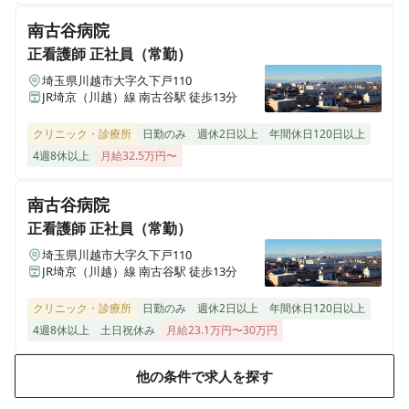
ALSOK介護 ショートステイ みんなの家・川越新河岸
南古谷病院
埼玉県川越市砂870-4
正看護師
正社員（常勤）
埼玉県川越市大字久下戸110
ALSOK介護 ショートステイ みんなの家・大宮吉野町
JR埼京（川越）線 南古谷駅 徒歩13分
埼玉県さいたま市北区吉野町1-356-1
クリニック・診療所
日勤のみ
週休2日以上
年間休日120日以上
4週8休以上
月給32.5万円〜
ALSOK介護 デイサービス かたくりの里 町田
東京都町田市中町2-4-5 ヘーベルVillageやまだい中町１階
南古谷病院
正看護師
正社員（常勤）
ALSOK介護 デイサービスかたくりの里 みずほ台
埼玉県富士見市東みずほ台2-15-13
埼玉県川越市大字久下戸110
JR埼京（川越）線 南古谷駅 徒歩13分
ALSOK介護 デイサービスかたくりの里 相模台
クリニック・診療所
日勤のみ
週休2日以上
年間休日120日以上
神奈川県相模原市南区相模台団地5-7
4週8休以上
土日祝休み
月給23.1万円〜30万円
ALSOK介護 デイサービスかたくりの里 大蔵
他の条件で求人を探す
東京都町田市大蔵町482-7