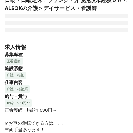
日勤・日曜定休！ブランク・介護施設未経験ＯＫ＜
ALSOKの介護＞デイサービス・看護師
■日勤のみ！夜勤なしでライフワークバランスも◎

■ICT化（デジタル化）で業務効率UP

求人情報
■正看護師・准看護師ともに歓迎です！

募集職種
■教育体制が整っているので初心者もOK！

正看護師
■経験やスキルを活かす経験者も活躍中！

施設形態
利用者様の健康管理や医療処置を中心に、心安らぐケアを行
介護・福祉
っていただきます。

仕事内容
■バイタルチェック

■服薬管理

介護・福祉系
■機能訓練など

給与・賞与
時給1,690円〜
介護スタッフや提携医療機関との

正看護師　時給1,690円～

連携のもと進めていただきます。

※お車の運転できる方は、、、

利用者様の日々の様子への気配り、

車両手当あります！
