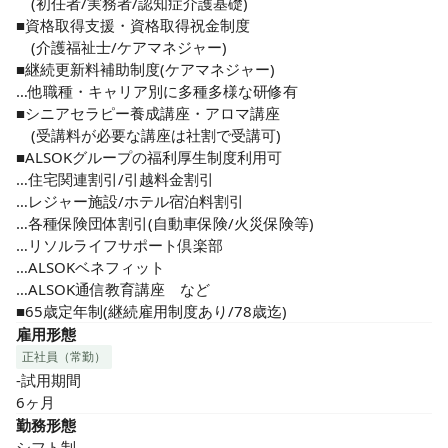
　(初任者/実務者/認知症介護基礎)

■資格取得支援・資格取得祝金制度

　(介護福祉士/ケアマネジャー)

■継続更新料補助制度(ケアマネジャー)

…他職種・キャリア別に多種多様な研修有

■シニアセラピー養成講座・アロマ講座

　(受講料が必要な講座は社割で受講可)

■ALSOKグループの福利厚生制度利用可

…住宅関連割引/引越料金割引

…レジャー施設/ホテル宿泊料割引

…各種保険団体割引(自動車保険/火災保険等)

…リソルライフサポート倶楽部

…ALSOKベネフィット

…ALSOK通信教育講座　など

■65歳定年制(継続雇用制度あり/78歳迄)
雇用形態
正社員（常勤）
-試用期間

6ヶ月
勤務形態
シフト制
