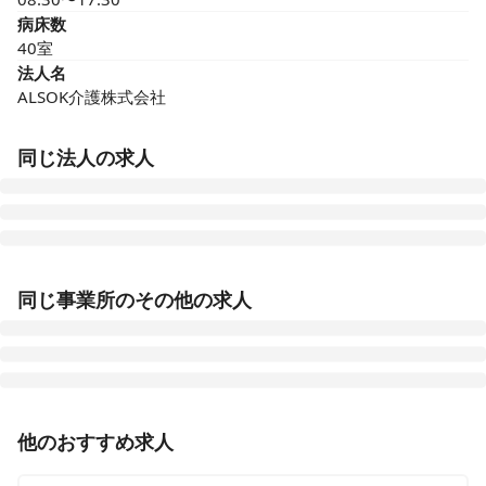
病床数
40室
法人名
ALSOK介護株式会社
同じ法人の求人
ALSOK介護 サービス付き高齢者向け住宅 アミカの郷小
平あじさい公園
同じ事業所のその他の求人
東京都小平市仲町293-5
ALSOK介護 サービス付き高齢者向け住宅 アミカの郷松
戸
千葉県松戸市大谷口43番
准看護師
パート・アルバイト
他のおすすめ求人
日勤・日曜定休！ブランク・介護施設未経験ＯＫ＜
ALSOK介護 サービス付き高齢者向け住宅 アミカの郷船
ALSOKの介護＞デイサービス・看護師