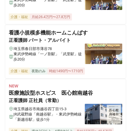
歩20分
ALSOK介護 ショートステイ みんなの家・川越新河岸
介護・福祉
月給26.4万円〜27.8万円
埼玉県川越市砂870-4
看護小規模多機能ホームこんぱす
ALSOK介護 ショートステイ みんなの家・大宮吉野町
正看護師
パート・アルバイト
埼玉県さいたま市北区吉野町1-356-1
埼玉県春日部市薄谷78
東武伊勢崎線「一ノ割駅」「武里駅」徒
歩20分
ALSOK介護 デイサービス かたくりの里 町田
東京都町田市中町2-4-5 ヘーベルVillageやまだい中町１階
介護・福祉
夜勤のみ
時給1490円〜1710円
ALSOK介護 デイサービスかたくりの里 みずほ台
NEW
埼玉県富士見市東みずほ台2-15-13
医療施設型ホスピス 医心館南越谷
正看護師
正社員（常勤）
ALSOK介護 デイサービスかたくりの里 相模台
埼玉県越谷市南越谷四丁目15-3
神奈川県相模原市南区相模台団地5-7
JR武蔵野線「南越谷駅」・東武伊勢崎線
「新越谷駅」徒歩1分
ALSOK介護 デイサービスかたくりの里 大蔵