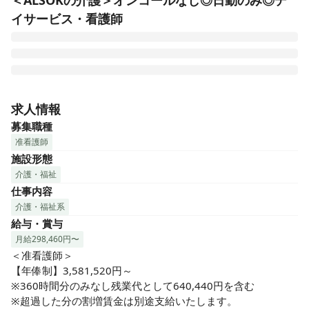
＜ALSOKの介護＞オンコールなし◎日勤のみ◎デ
イサービス・看護師
■日勤のみ！夜勤なしでライフワークバランスも◎

■ICT化（デジタル化）で業務効率UP

求人情報
■正看護師・准看護師ともに歓迎です！

募集職種
■教育体制が整っているので初心者もOK！

准看護師
■経験やスキルを活かす経験者も活躍中！

施設形態
利用者様の健康管理や医療処置を中心に、心安らぐケアを行
介護・福祉
っていただきます。

仕事内容
■バイタルチェック

■服薬管理

介護・福祉系
■機能訓練など

給与・賞与
月給298,460円〜
介護スタッフや提携医療機関との

＜准看護師＞

連携のもと進めていただきます。

【年俸制】3,581,520円～

※360時間分のみなし残業代として640,440円を含む

利用者様の日々の様子への気配り、

※超過した分の割増賃金は別途支給いたします。
