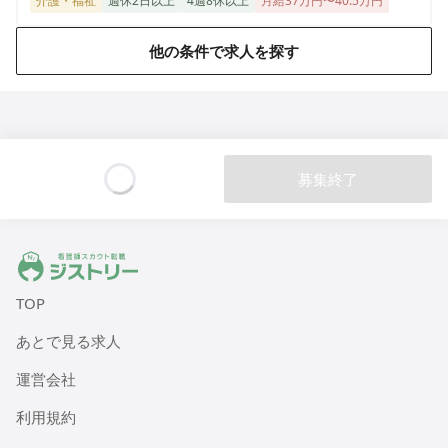
介護・福祉
週休2日以上
4週8休以上
月給37万円〜40.5万円
東京都町田市大蔵町482-7
他の条件で求人を探す
ALSOK介護 デイサービスセンター 遊・戸田
埼玉県戸田市笹目1-13-24
ALSOK介護 デイサービスセンター 遊・志木上宗岡
埼玉県志木市上宗岡3-6-36
募集終了
Loading...
ALSOK介護 デイサービスセンター 遊・菖蒲
埼玉県久喜市菖蒲町下栢間2362
ジストリー 看護師の転職マッチング
ALSOK介護 介護付有料老人ホーム アミカの郷戸田
TOP
埼玉県戸田市新曽南2-8-15
あとで見る求人
ALSOK介護 介護付有料老人ホーム アミカの郷成増
運営会社
東京都板橋区三園1-32-2
利用規約
ALSOK介護 デイサービスセンター 遊・西東京