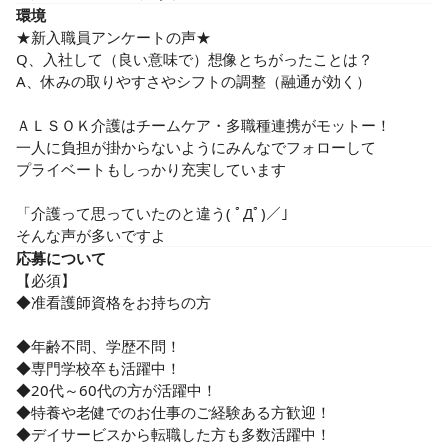
環境
★新入職員アンケートの声★

Q、入社して（良い意味で）想像とちがったことは？

A、休みの取りやすさやシフトの調整（融通が効く）

ＡＬＳＯＫ介護はチームケア・多職種連携がモットー！

一人に負担が掛からないようにみんなでフォローして

プライベートもしっかり充実しています

「介護って思っていたのと違う( ﾟДﾟ)／」

そんな声が多いですよ
応募について
【必須】

◆准看護師資格をお持ちの方

◆年齢不問、学歴不問！

◆専門学校卒も活躍中！

◆20代～60代の方が活躍中！

◆特養や老健でのお仕事のご経験ある方歓迎！

◆デイサービスから転職した方も多数活躍中！