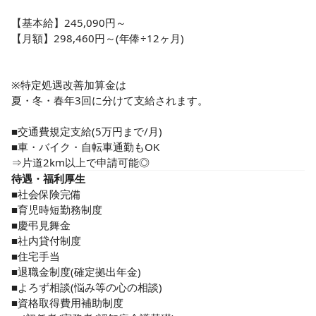
目配りを大事に取り組んでいます。

体力が必要な業務は少なめで、残業はほぼなし。思いやりを
【基本給】245,090円～

忘れずに働けます。

【月額】298,460円～(年俸÷12ヶ月)

万全なケアを行うためには職員や

医療機関はもちろん、利用者様との

コミュニケーションは欠かせません。

※特定処遇改善加算金は

夏・冬・春年3回に分けて支給されます。

治療だけでなく、どんな生活を送りたいか、

一人ひとりの希望を親身に聞き、

■交通費規定支給(5万円まで/月)

臨機応変な対応を心がけましょう。

■車・バイク・自転車通勤もOK

⇒片道2km以上で申請可能◎
今後需要が高まる介護業界で、

待遇・福利厚生
私たちが最大限できることをする。

■社会保険完備

その一員となるあなたの挑戦を応援します。

■育児時短勤務制度

経験が浅い方も活躍中。主婦（夫）さんやフリーターさん、
■慶弔見舞金

ブランクがある方、子育て中の方も歓迎します。

■社内貸付制度

チームで業務に取り組むことが多いので

■住宅手当

「資格はあるけど経験がない」という方もOK

■退職金制度(確定拠出年金)

■よろず相談(悩み等の心の相談)

困った時や分からないことがあった時は

■資格取得費用補助制度

すぐに相談できるので安心です◎