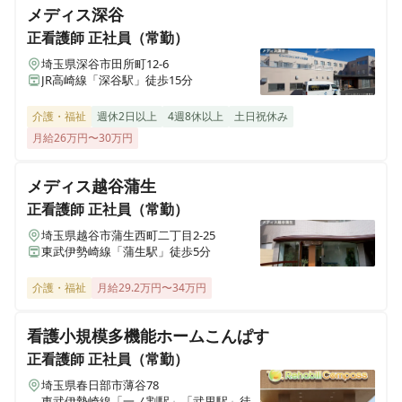
橋
メディス深谷
千葉県船橋市旭町1-25-15
正看護師
正社員（常勤）
埼玉県深谷市田所町12-6
正看護師
正社員（常勤）
ALSOK介護 サービス付き高齢者向け住宅 アミカの郷流
JR高崎線「深谷駅」徒歩15分
＜ALSOKの介護＞オンコールなし◎日勤のみ◎デイサー
山おおたかの森
ビス・看護師
千葉県流山市おおたかの森西1-23-3
介護・福祉
週休2日以上
4週8休以上
土日祝休み
月給26万円〜30万円
ALSOK介護 サービス付き高齢者向け住宅(有料老人ホー
正看護師
パート・アルバイト
ム） アミカの郷草加谷塚
メディス越谷蒲生
日勤・日曜定休！ブランク・介護施設未経験ＯＫ＜
埼玉県草加市谷塚町1943-1
正看護師
正社員（常勤）
ALSOKの介護＞デイサービス・看護師
埼玉県越谷市蒲生西町二丁目2-25
ALSOK介護 さいたま訪問看護ステーション
東武伊勢崎線「蒲生駅」徒歩5分
埼玉県さいたま市大宮区三橋2-794-2
介護・福祉
月給29.2万円〜34万円
ALSOK介護 ショートステイ みんなの家・西東京
看護小規模多機能ホームこんぱす
東京都西東京市芝久保町2-13-32
正看護師
正社員（常勤）
ALSOK介護 ショートステイ みんなの家・西尾久
埼玉県春日部市薄谷78
東武伊勢崎線「一ノ割駅」「武里駅」徒
東京都荒川区西尾久3-15-1