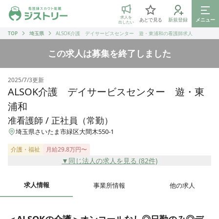
ジストリー 看護師の転職マッチング
求人を
あとで見る
新規登録
メニュー
出したい
TOP
埼玉県
ALSOK介護 デイサービスセンター 遊・東浦和の看護師求人
この求人は募集を終了しました
2025/7/3
更新
ALSOK介護 デイサービスセンター 遊・東
浦和
准看護師 / 正社員（常勤）
埼玉県さいたま市緑区大間木550-1
介護・福祉
月給29.8万円〜
▼同じ法人の求人を見る (
82
件)
求人情報
事業所情報
他の求人