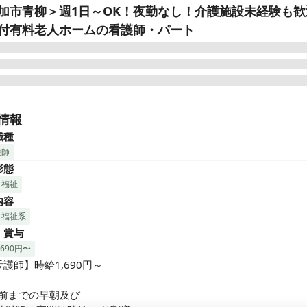
加市青柳＞週1日～OK！夜勤なし！介護施設未経験も歓
付有料老人ホームの看護師・パート
勤のみ！夜勤なしでライフワークバランスも◎

T化（デジタル化）で業務効率UP

情報
看護師・准看護師ともに歓迎です！

職種
育体制が整っているので初心者もOK！

護師
験やスキルを活かす経験者も活躍中！

形態
員54名の介護付有料老人ホームでの看護のお仕事です

・福祉
管理

内容
な医療処置

管理

・福祉系
訓練など

・賞与
,690円〜
スタッフや提携医療機関と

護師】時給1,690円～

し、利用者様の健康管理や

処置などの観点から

前までの早朝及び
