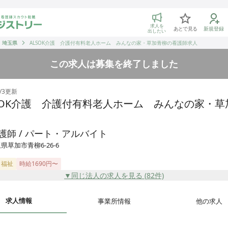
トリー 看護師の転職マッチング
求人を
あとで見る
新規登録
出したい
埼玉県
ALSOK介護 介護付有料老人ホーム みんなの家・草加青柳の看護師求人
この求人は募集を終了しました
/3
更新
SOK介護 介護付有料老人ホーム みんなの家・草
護師 / パート・アルバイト
県草加市青柳6-26-6
・福祉
時給1690円〜
▼同じ法人の求人を見る (
82
件)
求人情報
事業所情報
他の求人