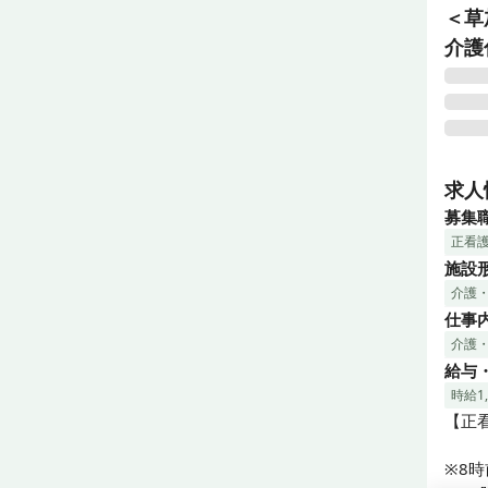
＜草
介護
■日
■IC
求人
■正
募集
■教
正看
■経
施設
★定
介護
■健康
仕事
■簡単
■服薬
介護
■機能
給与
時給1
介護
【正看
連携
医療
※8時