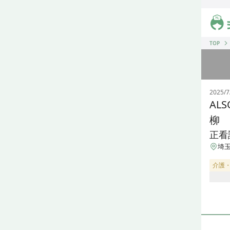
ジス
TOP
2025/7
AL
柳
正看
埼玉
介護