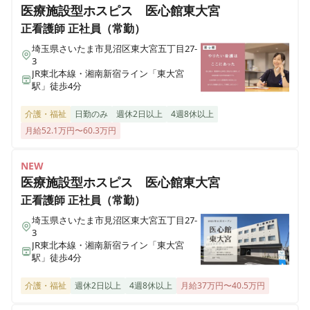
千葉県船橋市旭町1-25-15
医療施設型ホスピス 医心館東大宮
正看護師
正社員（常勤）
准看護師
正社員（常勤）
ALSOK介護 サービス付き高齢者向け住宅 アミカの郷流
埼玉県さいたま市見沼区東大宮五丁目27-
老人ホームでのお仕事★利用者様の安全・安心を健康面
山おおたかの森
3
でサポート！★看護師正社員募集！
千葉県流山市おおたかの森西1-23-3
JR東北本線・湘南新宿ライン「東大宮
駅」徒歩4分
ALSOK介護 サービス付き高齢者向け住宅(有料老人ホー
介護・福祉
日勤のみ
週休2日以上
4週8休以上
正看護師
正社員（常勤）
ム） アミカの郷草加谷塚
月給52.1万円〜60.3万円
【さいたま市見沼区】老人ホームでのお仕事★利用者様
埼玉県草加市谷塚町1943-1
の安全・安心を健康面でサポート！★看護師正社員募
集！
NEW
ALSOK介護 さいたま訪問看護ステーション
医療施設型ホスピス 医心館東大宮
埼玉県さいたま市大宮区三橋2-794-2
正看護師
正社員（常勤）
埼玉県さいたま市見沼区東大宮五丁目27-
ALSOK介護 ショートステイ みんなの家・西東京
3
東京都西東京市芝久保町2-13-32
JR東北本線・湘南新宿ライン「東大宮
駅」徒歩4分
ALSOK介護 ショートステイ みんなの家・西尾久
介護・福祉
週休2日以上
4週8休以上
月給37万円〜40.5万円
東京都荒川区西尾久3-15-1