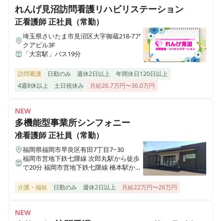
れんげ見沼訪問看護リハビリステーション
ALSOK介護 ショートステイ みんなの家・川越新河岸
正看護師
正社員（常勤）
埼玉県川越市砂870-4
埼玉県さいたま市見沼区大字御蔵218-7ア
クアビル3F
「大宮駅」バス19分
ALSOK介護 ショートステイ みんなの家・大宮吉野町
埼玉県さいたま市北区吉野町1-356-1
訪問看護
日勤のみ
週休2日以上
年間休日120日以上
4週8休以上
土日祝休み
月給26.7万円〜36.0万円
ALSOK介護 デイサービス かたくりの里 町田
東京都町田市中町2-4-5 ヘーベルVillageやまだい中町１階
NEW
多機能型事業所シンフォニー
ALSOK介護 デイサービスかたくりの里 みずほ台
准看護師
正社員（常勤）
埼玉県富士見市東みずほ台2-15-13
福岡県福岡市早良区有田7丁目7−30
福岡市営地下鉄七隈線 次郎丸駅から徒歩
ALSOK介護 デイサービスかたくりの里 相模台
で20分 福岡市営地下鉄七隈線 橋本駅から
徒歩で23分
神奈川県相模原市南区相模台団地5-7
介護・福祉
日勤のみ
週休2日以上
月給22万円〜26万円
ALSOK介護 デイサービスかたくりの里 大蔵
NEW
東京都町田市大蔵町482-7