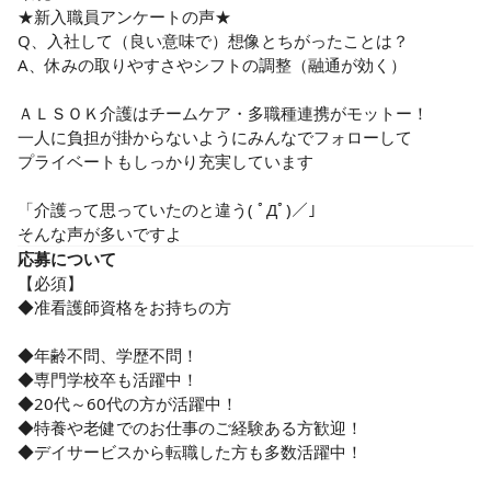
★新入職員アンケートの声★

Q、入社して（良い意味で）想像とちがったことは？

A、休みの取りやすさやシフトの調整（融通が効く）

ＡＬＳＯＫ介護はチームケア・多職種連携がモットー！

一人に負担が掛からないようにみんなでフォローして

プライベートもしっかり充実しています

「介護って思っていたのと違う( ﾟДﾟ)／」

そんな声が多いですよ
応募について
【必須】

◆准看護師資格をお持ちの方

◆年齢不問、学歴不問！

◆専門学校卒も活躍中！

◆20代～60代の方が活躍中！

◆特養や老健でのお仕事のご経験ある方歓迎！

◆デイサービスから転職した方も多数活躍中！