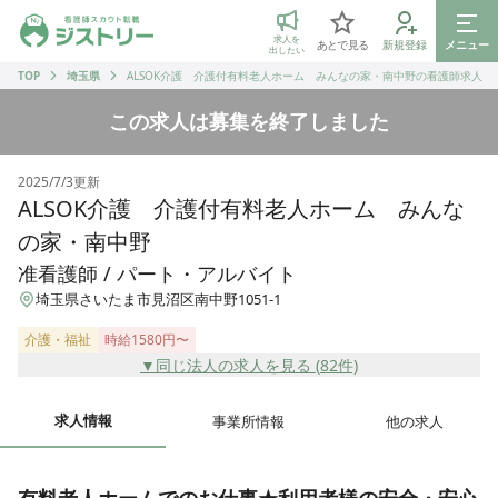
ジストリー 看護師の転職マッチング
求人を
あとで見る
新規登録
メニュー
出したい
TOP
埼玉県
ALSOK介護 介護付有料老人ホーム みんなの家・南中野の看護師求人
この求人は募集を終了しました
2025/7/3
更新
ALSOK介護 介護付有料老人ホーム みんな
の家・南中野
准看護師 / パート・アルバイト
埼玉県さいたま市見沼区南中野1051-1
介護・福祉
時給1580円〜
▼同じ法人の求人を見る (
82
件)
求人情報
事業所情報
他の求人