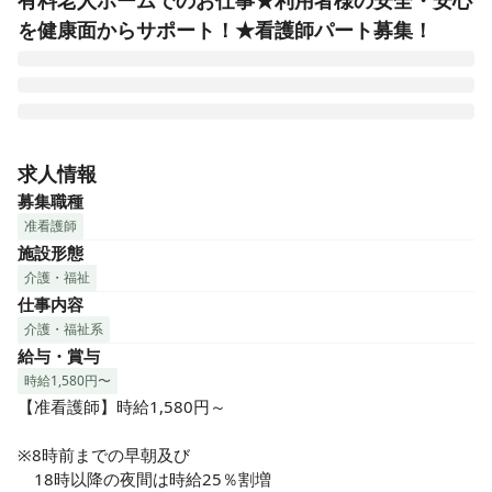
有料老人ホームでのお仕事★利用者様の安全・安心
を健康面からサポート！★看護師パート募集！
■日勤のみ！夜勤なしでライフワークバランスも◎

■ICT化（デジタル化）で業務効率UP

求人情報
■正看護師・准看護師ともに歓迎です！

募集職種
■教育体制が整っているので初心者もOK！

准看護師
■経験やスキルを活かす経験者も活躍中！

施設形態
★定員45名の介護付有料老人ホームでの看護のお仕事です

介護・福祉
■健康管理

仕事内容
■簡単な医療処置

■服薬管理

介護・福祉系
■機能訓練など

給与・賞与
時給1,580円〜
介護スタッフや提携医療機関と

【准看護師】時給1,580円～

連携し、利用者様の健康管理や

医療処置などの観点から

※8時前までの早朝及び

心安らぐケアを行っていただきます。

　18時以降の夜間は時給25％割増
