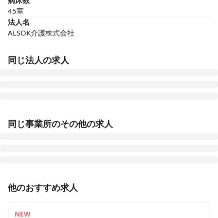
病床数
45室
法人名
ALSOK介護株式会社
同じ法人の求人
ALSOK介護 サービス付き高齢者向け住宅 アミカの郷小
平あじさい公園
同じ事業所のその他の求人
東京都小平市仲町293-5
ALSOK介護 サービス付き高齢者向け住宅 アミカの郷松
戸
千葉県松戸市大谷口43番
正看護師
パート・アルバイト
他のおすすめ求人
有料老人ホームでのお仕事★利用者様の安全・安心を健
ALSOK介護 サービス付き高齢者向け住宅 アミカの郷船
康面からサポート！★看護師パート募集！
橋
NEW