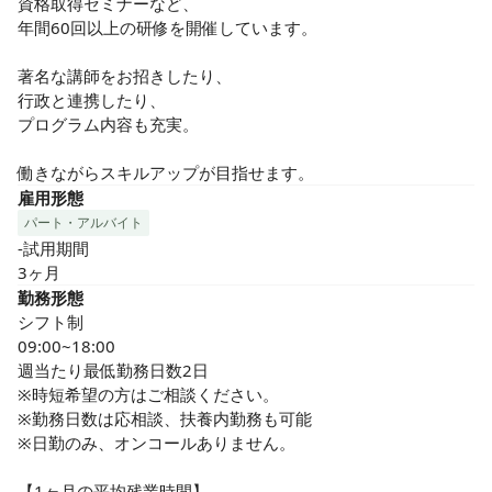
資格取得セミナーなど、

ケアやサービスを提供しています。
年間60回以上の研修を開催しています。

著名な講師をお招きしたり、

行政と連携したり、

プログラム内容も充実。

働きながらスキルアップが目指せます。
雇用形態
パート・アルバイト
-試用期間

3ヶ月
勤務形態
シフト制

09:00~18:00

週当たり最低勤務日数2日

※時短希望の方はご相談ください。

※勤務日数は応相談、扶養内勤務も可能

※日勤のみ、オンコールありません。

【1ヶ月の平均残業時間】
