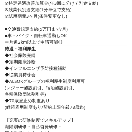
※特定処遇改善加算金(年3回に分けて別途支給)　

利用者様の日々の様子への気配り、

※残業代別途支給(1分単位で支給)

目配りを大事に取り組んでいます。

※試用期間3ヶ月(条件変更なし) 

★夜勤なし！日勤帯のみの勤務時間

当ホームは24時間看護体制ではありません。

■交通費規定支給(5万円まで/月)

■車・バイク・自転車通勤もOK

日勤帯のみ勤務のため、夜勤はなし。

⇒片道2km以上で申請可能◎
仕事とプライベートの両立といった

待遇・福利厚生
「ワークライフバランス」が取れる職場です。

◆社会保険完備

◆定期健康診断

今後需要が高まる介護業界で、

◆インフルエンザ予防接種補助

私たちが最大限できることをする。

◆従業員持株会

◆ALSOKグループの福利厚生制度利用可

その一員となるあなたの挑戦を応援します。

(レジャー施設割引、宿泊施設割引、

★ICT化による業務効率化

各種保険団体割引等)

■デジタル記録システム活用で業務負荷削減◎

◆70歳雇止め制度あり

■インカム・スマホ導入で迅速な情報共有も◎

(継続雇用制度あり/契約上限年齢78歳迄)

■見守り支援システムで睡眠時の様子を把握◎

【充実の研修制度でスキルアップ】

ICT化を推進し、入居者様お一人おひとりに

職階別研修・自己啓発研修・

寄り添う時間を増やすことで、より質の高い
