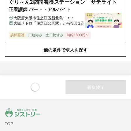
ぐり～ん2訪問看護ステーション サテライト
正看護師
パート・アルバイト
ALSOK介護 デイサービスセンター 遊・戸田
大阪府大阪市住之江区新北島1ｰ3ｰ2
埼玉県戸田市笹目1-13-24
大阪メトロ「住之江公園駅」から徒歩2分
ALSOK介護 デイサービスセンター 遊・志木上宗岡
訪問看護
日勤のみ
土日祝休み
時給1800円〜
埼玉県志木市上宗岡3-6-36
他の条件で求人を探す
ALSOK介護 デイサービスセンター 遊・菖蒲
埼玉県久喜市菖蒲町下栢間2362
ALSOK介護 介護付有料老人ホーム アミカの郷戸田
埼玉県戸田市新曽南2-8-15
募集終了
Loading...
ALSOK介護 介護付有料老人ホーム アミカの郷成増
東京都板橋区三園1-32-2
ジストリー 看護師の転職マッチング
TOP
ALSOK介護 デイサービスセンター 遊・西東京
東京都西東京市芝久保町2-13-32