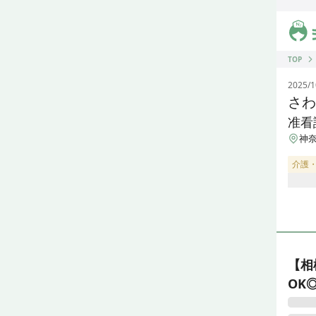
ジス
TOP
2025/1
さわ
准看
神奈
介護
【相
OK