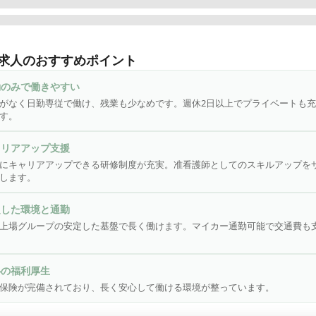
会社さわやか倶楽部は「東証スタンダード市場・株式会社ウチヤマ
ングス」のグループ会社であり、安定した基盤と誠実な運営に力を
求人のおすすめポイント
企業で、全国で施設を展開しています。「慈愛の心・尊厳を守る・
主義」という理念を掲げ、お客様に安心で笑顔溢れる生活環境を提
勤のみで働きやすい
す。特に大切にしているのは、お客様の「生きがい作り」。安心・
がなく日勤専従で働け、残業も少なめです。週休2日以上でプライベートも
ろんのこと、お客様に楽しく毎日を過ごしていただけるよう、お客
す。
立ったサービスを心がけています。
ャリアアップ支援
にキャリアアップできる研修制度が充実。准看護師としてのスキルアップを
します。
定した環境と通勤
上場グループの安定した基盤で長く働けます。マイカー通勤可能で交通費も
心の福利厚生
保険が完備されており、長く安心して働ける環境が整っています。