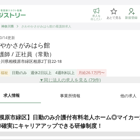
トリー 看護師の転職マッチング
求人を
あとで見る
新規登録
出したい
神奈川県
さわやかさがみはら館の看護師求人
0/14
更新
やかさがみはら館
護師 / 正社員（常勤）
川県相模原市緑区相原2丁目22-18
・福祉
日勤のみ
週休2日以上
4週8休以上
月給26.1万円〜
▼同じ法人の求人を見る (
79
件)
求人情報
事業所情報
他の求人
模原市緑区】日勤のみ介護付有料老人ホーム◎マイカー
◎確実にキャリアアップできる研修制度！