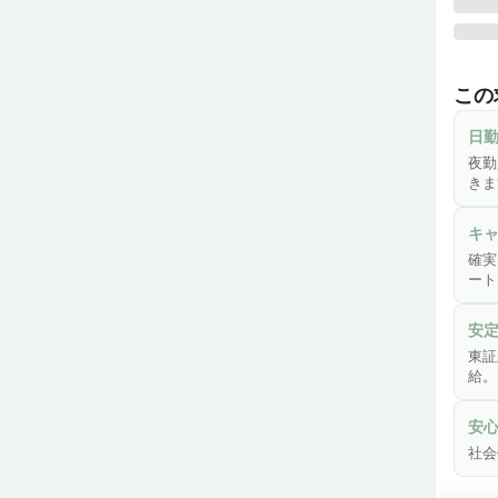
株式
ディ
この
いる
第一
日
いま
夜勤
もち
きま
場に
キ
確実
ート
安
東証
給。
安
社会