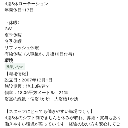
4週8休ローテーション

年間休日117日

〈休暇〉

GW

夏季休暇

冬季休暇

リフレッシュ休暇

有給休暇（入職後6ヶ月後10日付与）
環境
残業少なめ
【職場情報】

設立日：2007年12月1日

施設規模：地上3階建て

個室：18.06平方メートル　21室

浴室の総数：個浴1か所　大浴槽1か所

【スタッフにとっても働きやすい職場づくり】

4週8休のシフト制できちんと休みが取れ、昇給・賞与もあり
働きやすい環境が整っています。経験の浅い方も安心してご