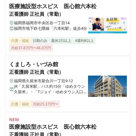
医療施設型ホスピス 医心館六本松
さわやか春日館
福岡県春日市上白水4-11
正看護師
正社員（常勤）
福岡県福岡市中央区谷一丁目14
福岡市地下鉄七隈線「六本松駅」徒歩4分
さわやか宗像館
福岡県宗像市石丸1丁目13-2
介護・福祉
日勤のみ
週休2日以上
4週8休以上
月給37.8万円〜46.3万円
さわやか笠寺館
愛知県名古屋市南区笠寺町字松東58番2号
くましろ・いづみ館
正看護師
正社員（常勤）
さわやか愛の家 むなかた弐番館
福岡県久留米市新合川一丁目9-12
福岡県宗像市自由ヶ丘2丁目17－1
JR「久留米駅」バス約15分「ゆめタウン
久留米」・「Tジョイ・ゆめタウン入口」
下車、徒歩約5分
さわやかふか家の里
介護・福祉
月給25.3万円〜
埼玉県深谷市国済寺461-4
NEW
さわやかひめじ館
医療施設型ホスピス 医心館六本松
兵庫県姫路市大津区勘兵衛町2丁目203-4
正看護師
正社員（常勤）