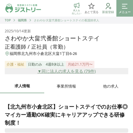
ジストリー 看護師の転職マッチング
求人を
あとで見る
新規登録
メニュー
出したい
TOP
福岡県
さわやか大畠弐番館ショートステイの看護師求人
2025/10/14
更新
さわやか大畠弐番館ショートステイ
正看護師 / 正社員（常勤）
福岡県北九州市小倉北区大畠1丁目6-26
介護・福祉
日勤のみ
4週8休以上
月給21.1万円〜
▼同じ法人の求人を見る (
79
件)
求人情報
事業所情報
他の求人
【北九州市小倉北区】ショートステイでのお仕事◎
マイカー通勤OK確実にキャリアアップできる研修
制度！