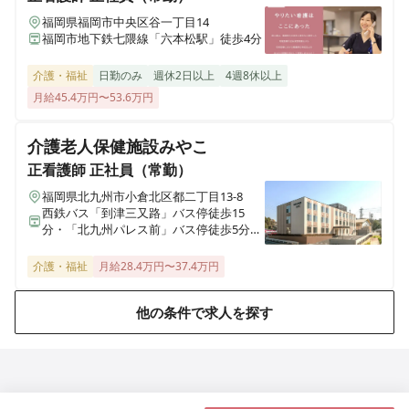
福岡県福岡市中央区谷一丁目14
さわやかなすしおばら館
福岡市地下鉄七隈線「六本松駅」徒歩4分
栃木県那須塩原市西朝日町3番4号
介護・福祉
日勤のみ
週休2日以上
4週8休以上
月給45.4万円〜53.6万円
さわやかながれやま館
千葉県流山市西初石1丁目742番地1
介護老人保健施設みやこ
さわやかそう花の里
正看護師
正社員（常勤）
埼玉県草加市原町3丁目8番27号
福岡県北九州市小倉北区都二丁目13-8
西鉄バス「到津三又路」バス停徒歩15
分・「北九州パレス前」バス停徒歩5分、
さわやかさくら山荘
JR鹿児島本線「西小倉駅」車9分
福岡県北九州市八幡西区清納2丁目11-13
介護・福祉
月給28.4万円〜37.4万円
さわやか花美館
他の条件で求人を探す
福岡県北九州市若松区高須東3丁目4番30号
さわやか愛の家 むなかた館
福岡県宗像市石丸1丁目13-2