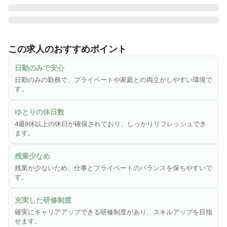
株式会社さわやか倶楽部は「東証スタンダード市場・株式会
社ウチヤマホールディングス」のグループ会社であり、安定
この求人のおすすめポイント
した基盤と誠実な運営に力を注いでいる企業で、全国で施設
を展開しています。「慈愛の心・尊厳を守る・お客様第一主
日勤のみで安心
義」という理念を掲げ、お客様に安心で笑顔溢れる生活環境
日勤のみの勤務で、プライベートや家庭との両立がしやすい環境で
を提供しています。特に大切にしているのは、お客様の「生
す。
きがい作り」。安心・安全はもちろんのこと、お客様に楽し
く毎日を過ごしていただけるよう、お客様の立場に立ったサ
ゆとりの休日数
ービスを心がけています。
4週8休以上の休日が確保されており、しっかりリフレッシュでき
ます。
残業少なめ
残業が少ないため、仕事とプライベートのバランスを保ちやすいで
す。
充実した研修制度
確実にキャリアアップできる研修制度があり、スキルアップを目指
せます。