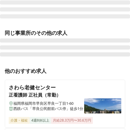
さわやか新門司館
同じ事業所のその他の求人
福岡県北九州市門司区大字畑1543番1号
さわやか桜館
秋田県仙北市角館町西長野中泊126-2
准看護師
正社員（常勤）
他のおすすめ求人
さわやか横浜栄館
【北九州市小倉北区】ショートステイでのお仕事◎マイ
神奈川県横浜市栄区若竹町49-24
カー通勤OK確実にキャリアアップできる研修制度！
さわら老健センター
さわやか新居浜館デイサービスセンター
正看護師
正社員（常勤）
愛媛県新居浜市東田3丁目乙11-77
福岡県福岡市早良区早良一丁目1-60
西鉄バス「早良公民館前バス停」徒歩1分
さわやか海響館
福岡県北九州市若松区浜町1丁目11番13号
介護・福祉
4週8休以上
月給28.3万円〜30.6万円