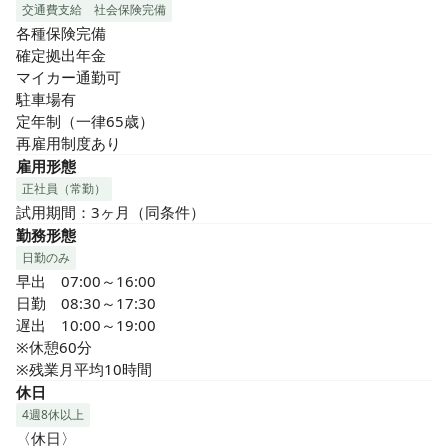
交通費支給
社会保険完備
各種保険完備

確定拠出年金

マイカー通勤可

駐車場有

定年制（一律65歳）

再雇用制度あり
雇用形態
正社員（常勤）
試用期間：3ヶ月（同条件）
勤務形態
日勤のみ
早出　07:00～16:00

日勤　08:30～17:30

遅出　10:00～19:00

※休憩60分

※残業月平均10時間
休日
4週8休以上
〈休日〉
