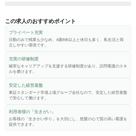
株式会社さわやか倶楽部は「東証スタンダード市場・株式会
社ウチヤマホールディングス」のグループ会社であり、安定
この求人のおすすめポイント
した基盤と誠実な運営に力を注いでいる企業で、全国で施設
を展開しています。「慈愛の心・尊厳を守る・お客様第一主
プライベート充実
義」という理念を掲げ、お客様に安心で笑顔溢れる生活環境
日勤のみで残業も少なめ、4週8休以上と休日も多く、私生活と両
を提供しています。特に大切にしているのは、お客様の「生
立しやすい環境です。
きがい作り」。安心・安全はもちろんのこと、お客様に楽し
く毎日を過ごしていただけるよう、お客様の立場に立ったサ
充実の研修制度
ービスを心がけています。
確実なキャリアアップを支援する研修制度があり、訪問看護のスキ
ルを磨けます。
安定した経営基盤
東証スタンダード市場上場グループ会社なので、安定した経営基盤
で安心して働けます。
利用者様の「生きがい」
お客様の「生きがい作り」を大切にし、慈愛の心で質の高い看護を
提供できます。