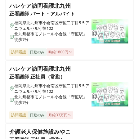
ハレケア訪問看護北九州
正看護師
パート・アルバイト
さわやか愛の家 むなかた弐番館
福岡県宗像市自由ヶ丘2丁目17－1
福岡県北九州市小倉南区守恒二丁目5-5 ア
ニヴェルセル守恒102
北九州都市モノレール小倉線「守恒駅」
さわやかふか家の里
徒歩7分
埼玉県深谷市国済寺461-4
訪問看護
日勤のみ
時給1800円〜
さわやかひめじ館
ハレケア訪問看護北九州
兵庫県姫路市大津区勘兵衛町2丁目203-4
正看護師
正社員（常勤）
福岡県北九州市小倉南区守恒二丁目5-5 ア
さわやかなすしおばら館
ニヴェルセル守恒102
栃木県那須塩原市西朝日町3番4号
北九州都市モノレール小倉線「守恒駅」
徒歩7分
さわやかながれやま館
訪問看護
日勤のみ
月給33万円〜
千葉県流山市西初石1丁目742番地1
介護老人保健施設みやこ
さわやかそう花の里