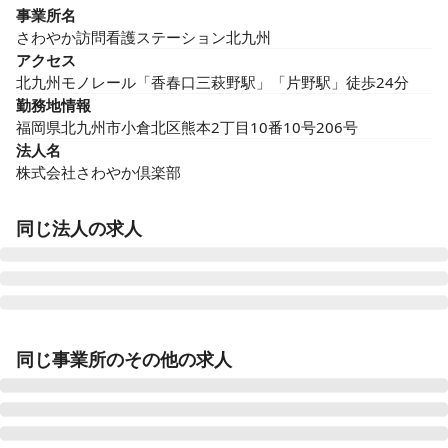
事業所名
さわやか訪問看護ステーション北九州
アクセス
北九州モノレール「香春口三萩野駅」「片野駅」徒歩24分
勤務地情報
福岡県北九州市小倉北区熊本2丁目10番10号206号
法人名
株式会社さわやか倶楽部
同じ法人の求人
さわやか新門司館
同じ事業所のその他の求人
福岡県北九州市門司区大字畑1543番1号
さわやか桜館
秋田県仙北市角館町西長野中泊126-2