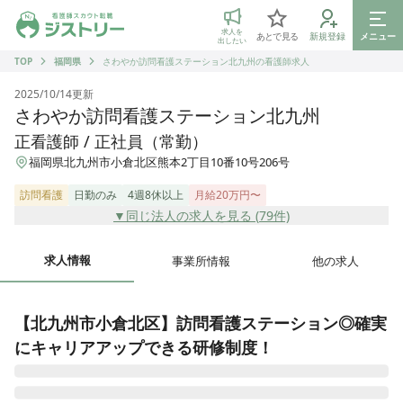
ジストリー 看護師の転職マッチング
求人を
あとで見る
新規登録
メニュー
出したい
TOP
福岡県
さわやか訪問看護ステーション北九州の看護師求人
2025/10/14
更新
さわやか訪問看護ステーション北九州
正看護師 / 正社員（常勤）
福岡県北九州市小倉北区熊本2丁目10番10号206号
訪問看護
日勤のみ
4週8休以上
月給20万円〜
▼同じ法人の求人を見る (
79
件)
求人情報
事業所情報
他の求人
【北九州市小倉北区】訪問看護ステーション◎確実
にキャリアアップできる研修制度！