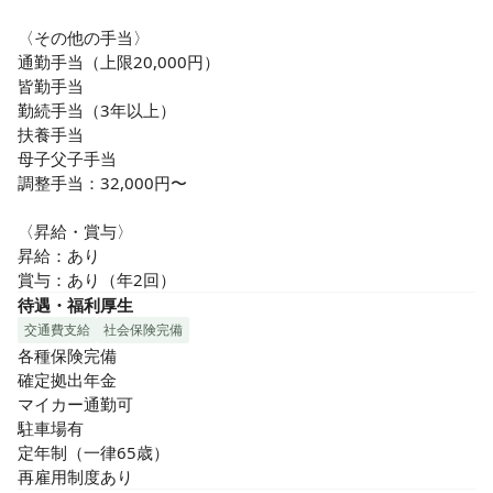
〈その他の手当〉

通勤手当（上限20,000円）

皆勤手当

勤続手当（3年以上）

扶養手当

母子父子手当

調整手当：32,000円〜

〈昇給・賞与〉

昇給：あり

賞与：あり（年2回）
待遇・福利厚生
交通費支給
社会保険完備
各種保険完備

確定拠出年金

マイカー通勤可

駐車場有

定年制（一律65歳）

再雇用制度あり