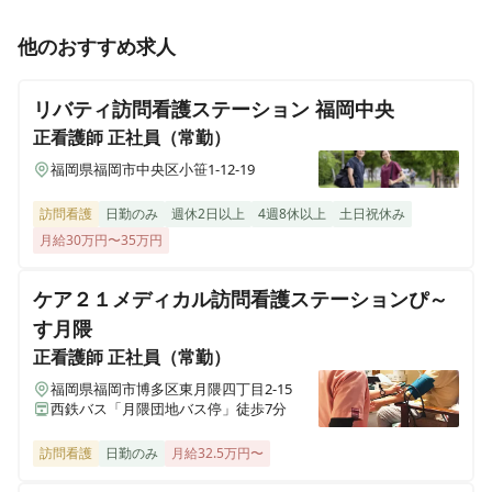
准看護師
正社員（常勤）
他のおすすめ求人
さわやか横浜栄館
【北九州市小倉北区】訪問看護ステーション◎確実にキ
神奈川県横浜市栄区若竹町49-24
ャリアアップできる研修制度！
リバティ訪問看護ステーション 福岡中央
さわやか新居浜館デイサービスセンター
正看護師
正社員（常勤）
愛媛県新居浜市東田3丁目乙11-77
福岡県福岡市中央区小笹1-12-19
さわやか海響館
訪問看護
日勤のみ
週休2日以上
4週8休以上
土日祝休み
福岡県北九州市若松区浜町1丁目11番13号
月給30万円〜35万円
ケア２１メディカル訪問看護ステーションぴ～
さわやか春日館
福岡県春日市上白水4-11
す月隈
正看護師
正社員（常勤）
さわやか宗像館
福岡県福岡市博多区東月隈四丁目2-15
福岡県宗像市石丸1丁目13-2
西鉄バス「月隈団地バス停」徒歩7分
訪問看護
日勤のみ
月給32.5万円〜
さわやか笠寺館
愛知県名古屋市南区笠寺町字松東58番2号