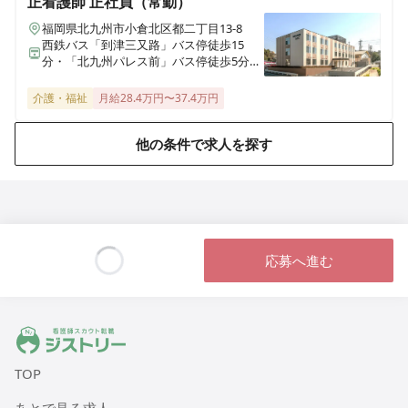
正看護師
正社員（常勤）
埼玉県草加市原町3丁目8番27号
福岡県北九州市小倉北区都二丁目13-8
西鉄バス「到津三又路」バス停徒歩15
さわやかさくら山荘
分・「北九州パレス前」バス停徒歩5分、
福岡県北九州市八幡西区清納2丁目11-13
JR鹿児島本線「西小倉駅」車9分
介護・福祉
月給28.4万円〜37.4万円
さわやか花美館
福岡県北九州市若松区高須東3丁目4番30号
他の条件で求人を探す
さわやか愛の家 むなかた館
福岡県宗像市石丸1丁目13-2
応募へ進む
さわやか愛の家 さいだいじ館
岡山県岡山市東区西大寺南2丁目10-17
Loading...
さわやか愛の家 くるめ館
ジストリー 看護師の転職マッチング
福岡県久留米市青峰1丁目14番6号
TOP
さわやかなんよう館