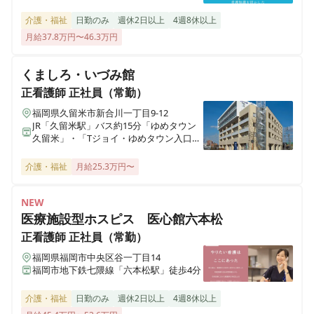
福岡県宗像市石丸1丁目13-2
介護・福祉
日勤のみ
週休2日以上
4週8休以上
月給37.8万円〜46.3万円
さわやか笠寺館
愛知県名古屋市南区笠寺町字松東58番2号
くましろ・いづみ館
正看護師
正社員（常勤）
さわやか愛の家 むなかた弐番館
福岡県久留米市新合川一丁目9-12
福岡県宗像市自由ヶ丘2丁目17－1
JR「久留米駅」バス約15分「ゆめタウン
久留米」・「Tジョイ・ゆめタウン入口」
下車、徒歩約5分
さわやかふか家の里
介護・福祉
月給25.3万円〜
埼玉県深谷市国済寺461-4
NEW
さわやかひめじ館
医療施設型ホスピス 医心館六本松
兵庫県姫路市大津区勘兵衛町2丁目203-4
正看護師
正社員（常勤）
福岡県福岡市中央区谷一丁目14
さわやかなすしおばら館
福岡市地下鉄七隈線「六本松駅」徒歩4分
栃木県那須塩原市西朝日町3番4号
介護・福祉
日勤のみ
週休2日以上
4週8休以上