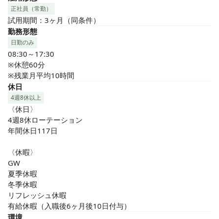
正社員（常勤）
試用期間：3ヶ月（同条件）
勤務形態
日勤のみ
08:30～17:30

※休憩60分

※残業月平均10時間
休日
4週8休以上
〈休日〉

4週8休ローテーション

年間休日117日

〈休暇〉

GW

夏季休暇

冬季休暇

リフレッシュ休暇

有給休暇（入職後6ヶ月後10日付与）
環境