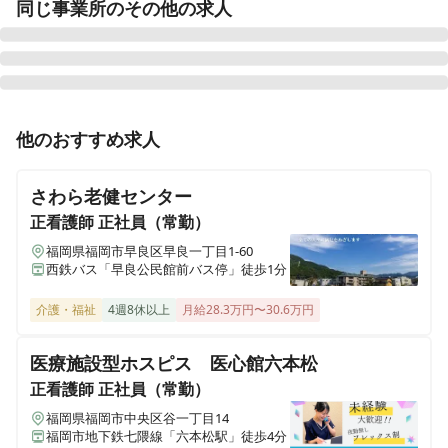
同じ事業所のその他の求人
福岡県北九州市門司区大字畑1543番1号
さわやか桜館
秋田県仙北市角館町西長野中泊126-2
正看護師
正社員（常勤）
他のおすすめ求人
さわやか横浜栄館
【北九州市八幡西区】デイサービスセンター◎日勤のみ
神奈川県横浜市栄区若竹町49-24
◎確実にキャリアアップできる研修制度！
さわら老健センター
さわやか新居浜館デイサービスセンター
正看護師
正社員（常勤）
愛媛県新居浜市東田3丁目乙11-77
福岡県福岡市早良区早良一丁目1-60
西鉄バス「早良公民館前バス停」徒歩1分
さわやか海響館
福岡県北九州市若松区浜町1丁目11番13号
介護・福祉
4週8休以上
月給28.3万円〜30.6万円
医療施設型ホスピス 医心館六本松
さわやか春日館
福岡県春日市上白水4-11
正看護師
正社員（常勤）
福岡県福岡市中央区谷一丁目14
福岡市地下鉄七隈線「六本松駅」徒歩4分
さわやか宗像館