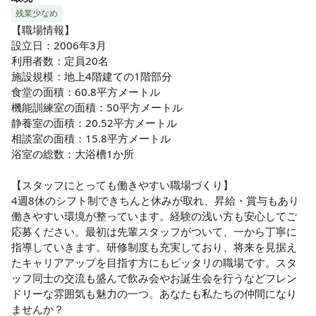
残業少なめ
【職場情報】

設立日：2006年3月

利用者数：定員20名

施設規模：地上4階建ての1階部分

食堂の面積：60.8平方メートル

機能訓練室の面積：50平方メートル

静養室の面積：20.52平方メートル

相談室の面積：15.8平方メートル

浴室の総数：大浴槽1か所

【スタッフにとっても働きやすい職場づくり】

4週8休のシフト制できちんと休みが取れ、昇給・賞与もあり
働きやすい環境が整っています。経験の浅い方も安心してご
応募ください。最初は先輩スタッフがついて、一から丁寧に
指導していきます。研修制度も充実しており、将来を見据え
たキャリアアップを目指す方にもピッタリの職場です。スタ
ッフ同士の交流も盛んで飲み会やお誕生会を行うなどフレン
ドリーな雰囲気も魅力の一つ。あなたも私たちの仲間になり
ませんか？