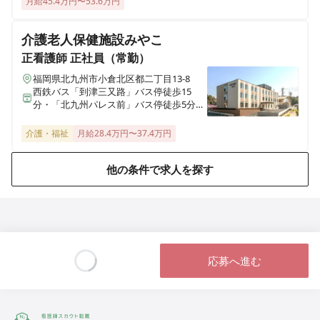
月給45.4万円〜53.6万円
さわやかながれやま館
千葉県流山市西初石1丁目742番地1
介護老人保健施設みやこ
さわやかそう花の里
正看護師
正社員（常勤）
埼玉県草加市原町3丁目8番27号
福岡県北九州市小倉北区都二丁目13-8
西鉄バス「到津三又路」バス停徒歩15
分・「北九州パレス前」バス停徒歩5分、
さわやかさくら山荘
JR鹿児島本線「西小倉駅」車9分
福岡県北九州市八幡西区清納2丁目11-13
介護・福祉
月給28.4万円〜37.4万円
さわやか花美館
他の条件で求人を探す
福岡県北九州市若松区高須東3丁目4番30号
さわやか愛の家 むなかた館
福岡県宗像市石丸1丁目13-2
応募へ進む
さわやか愛の家 さいだいじ館
Loading...
岡山県岡山市東区西大寺南2丁目10-17