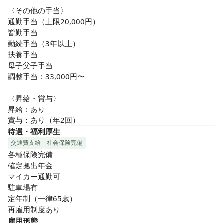
〈その他の手当〉

通勤手当（上限20,000円）

皆勤手当

勤続手当（3年以上）

扶養手当

母子父子手当

調整手当：33,000円〜

〈昇給・賞与〉

昇給：あり

賞与：あり（年2回）
待遇・福利厚生
交通費支給
社会保険完備
各種保険完備

確定拠出年金

マイカー通勤可

駐車場有

定年制（一律65歳）

再雇用制度あり
雇用形態