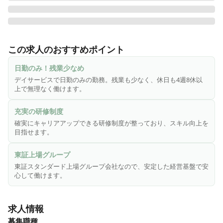
株式会社さわやか倶楽部は「東証スタンダード市場・株式会
社ウチヤマホールディングス」のグループ会社であり、安定
この求人のおすすめポイント
した基盤と誠実な運営に力を注いでいる企業で、全国で施設
を展開しています。「慈愛の心・尊厳を守る・お客様第一主
日勤のみ！残業少なめ
義」という理念を掲げ、お客様に安心で笑顔溢れる生活環境
デイサービスで日勤のみの勤務。残業も少なく、休日も4週8休以
を提供しています。特に大切にしているのは、お客様の「生
上で無理なく働けます。
きがい作り」。安心・安全はもちろんのこと、お客様に楽し
く毎日を過ごしていただけるよう、お客様の立場に立ったサ
充実の研修制度
ービスを心がけています。

確実にキャリアアップできる研修制度が整っており、スキル向上を
目指せます。
北九州市はじめ福岡県内に複数事業所もございますのでご相
談ください！
東証上場グループ
東証スタンダード上場グループ会社なので、安定した経営基盤で安
心して働けます。
求人情報
募集職種