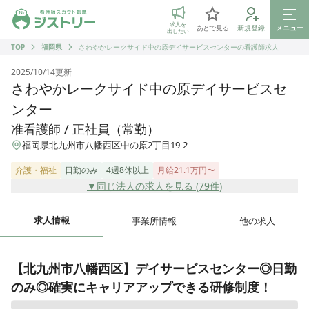
ジストリー 看護師の転職マッチング
求人を
あとで見る
新規登録
メニュー
出したい
TOP
福岡県
さわやかレークサイド中の原デイサービスセンターの看護師求人
2025/10/14
更新
さわやかレークサイド中の原デイサービスセ
ンター
准看護師 / 正社員（常勤）
福岡県北九州市八幡西区中の原2丁目19-2
介護・福祉
日勤のみ
4週8休以上
月給21.1万円〜
▼同じ法人の求人を見る (
79
件)
求人情報
事業所情報
他の求人
【北九州市八幡西区】デイサービスセンター◎日勤
のみ◎確実にキャリアアップできる研修制度！