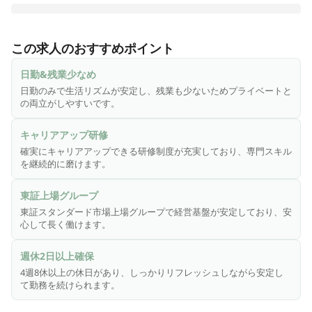
株式会社さわやか倶楽部は「東証スタンダード市場・株式会
社ウチヤマホールディングス」のグループ会社であり、安定
この求人のおすすめポイント
した基盤と誠実な運営に力を注いでいる企業で、全国で施設
を展開しています。「慈愛の心・尊厳を守る・お客様第一主
日勤&残業少なめ
義」という理念を掲げ、お客様に安心で笑顔溢れる生活環境
日勤のみで生活リズムが安定し、残業も少ないためプライベートと
を提供しています。特に大切にしているのは、お客様の「生
の両立がしやすいです。
きがい作り」。安心・安全はもちろんのこと、お客様に楽し
く毎日を過ごしていただけるよう、お客様の立場に立ったサ
キャリアアップ研修
ービスを心がけています。
確実にキャリアアップできる研修制度が充実しており、専門スキル
を継続的に磨けます。
東証上場グループ
東証スタンダード市場上場グループで経営基盤が安定しており、安
心して長く働けます。
週休2日以上確保
4週8休以上の休日があり、しっかりリフレッシュしながら安定し
て勤務を続けられます。