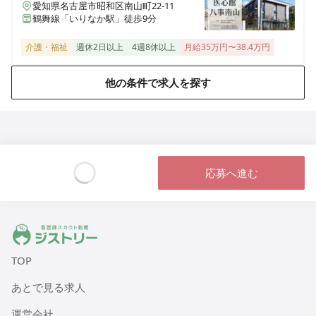
さわやかそう花の里
愛知県名古屋市昭和区南山町22-11
埼玉県草加市原町3丁目8番27号
鶴舞線「いりなか駅」徒歩9分
介護・福祉
週休2日以上
4週8休以上
月給35万円〜38.4万円
さわやかさくら山荘
福岡県北九州市八幡西区清納2丁目11-13
他の条件で求人を探す
さわやか花美館
福岡県北九州市若松区高須東3丁目4番30号
さわやか愛の家 むなかた館
応募へ進む
福岡県宗像市石丸1丁目13-2
Loading...
さわやか愛の家 さいだいじ館
ジストリー 看護師の転職マッチング
岡山県岡山市東区西大寺南2丁目10-17
TOP
さわやか愛の家 くるめ館
福岡県久留米市青峰1丁目14番6号
あとで見る求人
運営会社