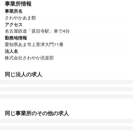
事業所情報
事業所名
さわやかあま館
アクセス
名古屋鉄道「甚目寺駅」車で4分
勤務地情報
愛知県あま市上萱津大門11番
法人名
株式会社さわやか倶楽部
同じ法人の求人
さわやか新門司館
同じ事業所のその他の求人
福岡県北九州市門司区大字畑1543番1号
さわやか桜館