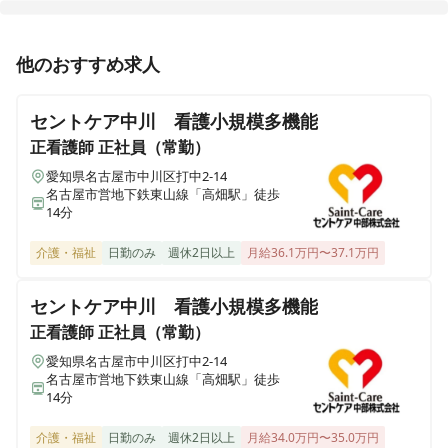
秋田県仙北市角館町西長野中泊126-2
准看護師
正社員（常勤）
他のおすすめ求人
さわやか横浜栄館
【あま市 上萱津大門】介護付有料老人ホーム◎日勤＊確
神奈川県横浜市栄区若竹町49-24
実にキャリアアップできる研修制度！
セントケア中川 看護小規模多機能
さわやか新居浜館デイサービスセンター
正看護師
正社員（常勤）
愛媛県新居浜市東田3丁目乙11-77
愛知県名古屋市中川区打中2-14
名古屋市営地下鉄東山線「高畑駅」徒歩
14分
さわやか海響館
福岡県北九州市若松区浜町1丁目11番13号
介護・福祉
日勤のみ
週休2日以上
月給36.1万円〜37.1万円
さわやか春日館
セントケア中川 看護小規模多機能
福岡県春日市上白水4-11
正看護師
正社員（常勤）
愛知県名古屋市中川区打中2-14
さわやか宗像館
名古屋市営地下鉄東山線「高畑駅」徒歩
福岡県宗像市石丸1丁目13-2
14分
介護・福祉
日勤のみ
週休2日以上
月給34.0万円〜35.0万円
さわやか笠寺館