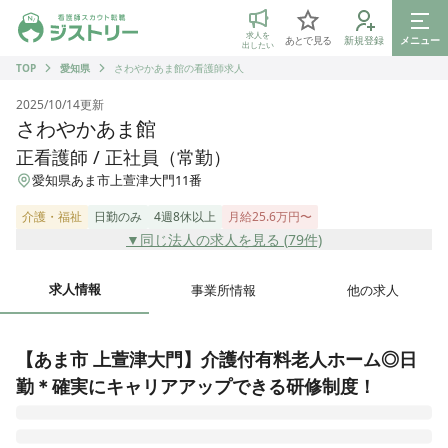
ジストリー 看護師の転職マッチング
求人を
あとで見る
新規登録
メニュー
出したい
TOP
愛知県
さわやかあま館の看護師求人
2025/10/14
更新
さわやかあま館
正看護師 / 正社員（常勤）
愛知県あま市上萱津大門11番
介護・福祉
日勤のみ
4週8休以上
月給25.6万円〜
▼同じ法人の求人を見る (
79
件)
求人情報
事業所情報
他の求人
【あま市 上萱津大門】介護付有料老人ホーム◎日
勤＊確実にキャリアアップできる研修制度！