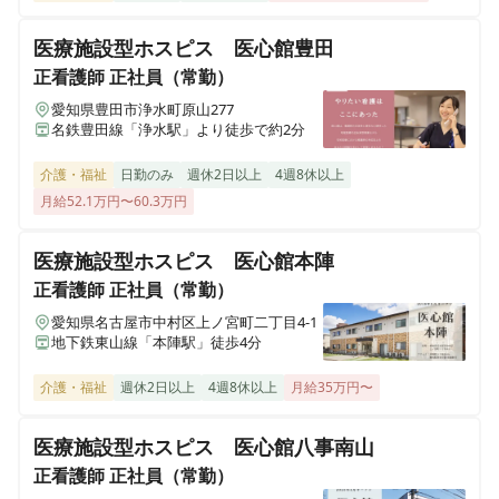
愛知県名古屋市南区笠寺町字松東58番2号
医療施設型ホスピス 医心館豊田
正看護師
正社員（常勤）
さわやか愛の家 むなかた弐番館
福岡県宗像市自由ヶ丘2丁目17－1
愛知県豊田市浄水町原山277
名鉄豊田線「浄水駅」より徒歩で約2分
さわやかふか家の里
介護・福祉
日勤のみ
週休2日以上
4週8休以上
埼玉県深谷市国済寺461-4
月給52.1万円〜60.3万円
さわやかひめじ館
医療施設型ホスピス 医心館本陣
兵庫県姫路市大津区勘兵衛町2丁目203-4
正看護師
正社員（常勤）
愛知県名古屋市中村区上ノ宮町二丁目4-1
さわやかなすしおばら館
地下鉄東山線「本陣駅」徒歩4分
栃木県那須塩原市西朝日町3番4号
介護・福祉
週休2日以上
4週8休以上
月給35万円〜
さわやかながれやま館
千葉県流山市西初石1丁目742番地1
医療施設型ホスピス 医心館八事南山
正看護師
正社員（常勤）