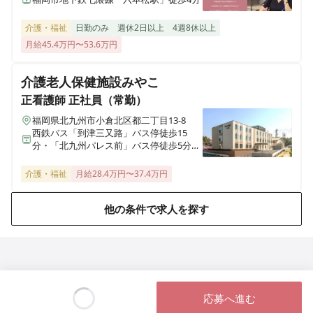
栃木県那須塩原市西朝日町3番4号
介護・福祉
日勤のみ
週休2日以上
4週8休以上
月給45.4万円〜53.6万円
さわやかながれやま館
千葉県流山市西初石1丁目742番地1
介護老人保健施設みやこ
さわやかそう花の里
正看護師
正社員（常勤）
埼玉県草加市原町3丁目8番27号
福岡県北九州市小倉北区都二丁目13-8
西鉄バス「到津三又路」バス停徒歩15
分・「北九州パレス前」バス停徒歩5分、
さわやかさくら山荘
JR鹿児島本線「西小倉駅」車9分
福岡県北九州市八幡西区清納2丁目11-13
介護・福祉
月給28.4万円〜37.4万円
さわやか愛の家 むなかた館
他の条件で求人を探す
福岡県宗像市石丸1丁目13-2
さわやか愛の家 さいだいじ館
岡山県岡山市東区西大寺南2丁目10-17
応募へ進む
さわやか愛の家 くるめ館