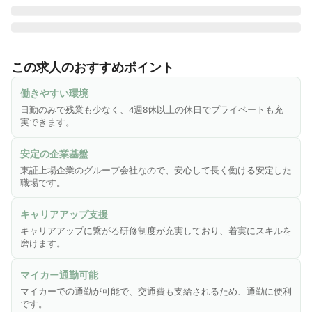
株式会社さわやか倶楽部は「東証スタンダード市場・株式会
社ウチヤマホールディングス」のグループ会社であり、安定
この求人のおすすめポイント
した基盤と誠実な運営に力を注いでいる企業で、全国で施設
を展開しています。「慈愛の心・尊厳を守る・お客様第一主
働きやすい環境
義」という理念を掲げ、お客様に安心で笑顔溢れる生活環境
日勤のみで残業も少なく、4週8休以上の休日でプライベートも充
を提供しています。特に大切にしているのは、お客様の「生
実できます。
きがい作り」。安心・安全はもちろんのこと、お客様に楽し
く毎日を過ごしていただけるよう、お客様の立場に立ったサ
安定の企業基盤
ービスを心がけています。
東証上場企業のグループ会社なので、安心して長く働ける安定した
職場です。
キャリアアップ支援
キャリアアップに繋がる研修制度が充実しており、着実にスキルを
磨けます。
マイカー通勤可能
マイカーでの通勤が可能で、交通費も支給されるため、通勤に便利
です。