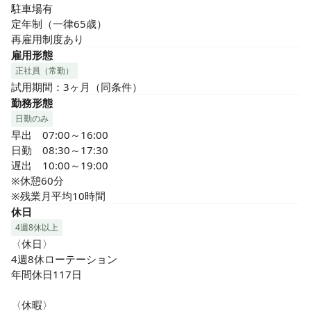
駐車場有

定年制（一律65歳）

再雇用制度あり
雇用形態
正社員（常勤）
試用期間：3ヶ月（同条件）
勤務形態
日勤のみ
早出　07:00～16:00

日勤　08:30～17:30

遅出　10:00～19:00

※休憩60分

※残業月平均10時間
休日
4週8休以上
〈休日〉

4週8休ローテーション

年間休日117日

〈休暇〉
