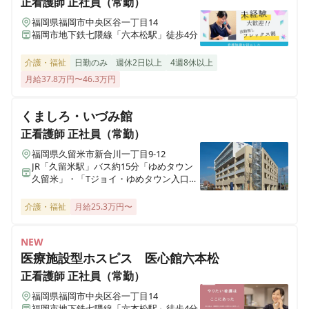
正看護師
正社員（常勤）
福岡県福岡市中央区谷一丁目14
福岡市地下鉄七隈線「六本松駅」徒歩4分
さわやか宗像館
福岡県宗像市石丸1丁目13-2
介護・福祉
日勤のみ
週休2日以上
4週8休以上
月給37.8万円〜46.3万円
さわやか笠寺館
愛知県名古屋市南区笠寺町字松東58番2号
くましろ・いづみ館
正看護師
正社員（常勤）
さわやか愛の家 むなかた弐番館
福岡県久留米市新合川一丁目9-12
福岡県宗像市自由ヶ丘2丁目17－1
JR「久留米駅」バス約15分「ゆめタウン
久留米」・「Tジョイ・ゆめタウン入口」
下車、徒歩約5分
さわやかふか家の里
介護・福祉
月給25.3万円〜
埼玉県深谷市国済寺461-4
NEW
さわやかひめじ館
医療施設型ホスピス 医心館六本松
兵庫県姫路市大津区勘兵衛町2丁目203-4
正看護師
正社員（常勤）
福岡県福岡市中央区谷一丁目14
さわやかなすしおばら館
福岡市地下鉄七隈線「六本松駅」徒歩4分