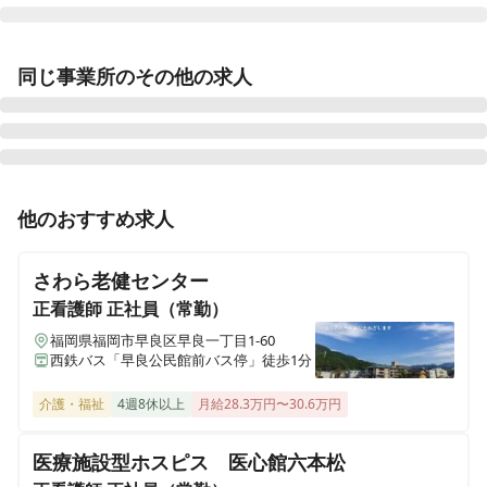
さわやか新門司館
同じ事業所のその他の求人
福岡県北九州市門司区大字畑1543番1号
さわやか桜館
秋田県仙北市角館町西長野中泊126-2
正看護師
正社員（常勤）
他のおすすめ求人
さわやか横浜栄館
【北九州市若松区】介護付有料老人ホームでのお仕事◎
神奈川県横浜市栄区若竹町49-24
マイカー通勤OK確実にキャリアアップできる研修制
さわら老健センター
度！
さわやか新居浜館デイサービスセンター
正看護師
正社員（常勤）
愛媛県新居浜市東田3丁目乙11-77
福岡県福岡市早良区早良一丁目1-60
西鉄バス「早良公民館前バス停」徒歩1分
さわやか海響館
福岡県北九州市若松区浜町1丁目11番13号
介護・福祉
4週8休以上
月給28.3万円〜30.6万円
医療施設型ホスピス 医心館六本松
さわやか春日館
福岡県春日市上白水4-11