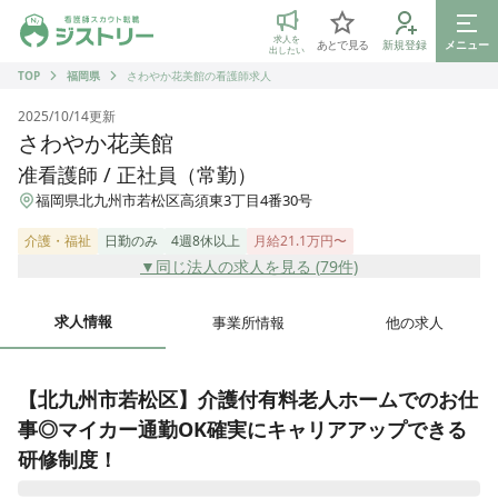
ジストリー 看護師の転職マッチング
求人を
あとで見る
新規登録
メニュー
出したい
TOP
福岡県
さわやか花美館の看護師求人
2025/10/14
更新
さわやか花美館
准看護師 / 正社員（常勤）
福岡県北九州市若松区高須東3丁目4番30号
介護・福祉
日勤のみ
4週8休以上
月給21.1万円〜
▼同じ法人の求人を見る (
79
件)
求人情報
事業所情報
他の求人
【北九州市若松区】介護付有料老人ホームでのお仕
事◎マイカー通勤OK確実にキャリアアップできる
研修制度！