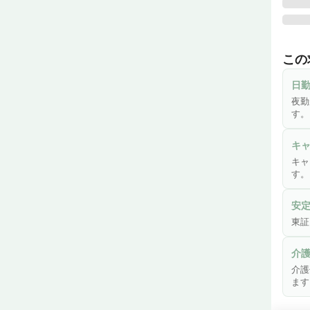
株式
ディ
この
いる
第一
日
いま
夜勤
もち
す。
場に
キ
キャ
す。
安
東証
介
介護
ます