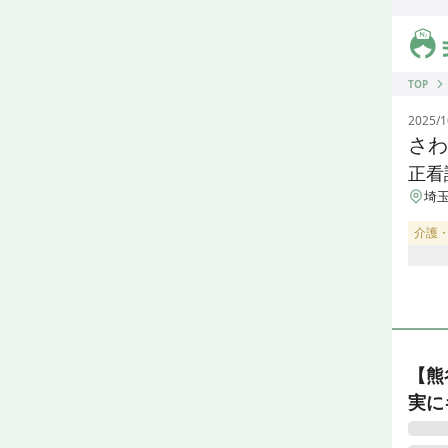
ジス
TOP
2025/1
さわ
正看
埼玉
介護
【熊
実に