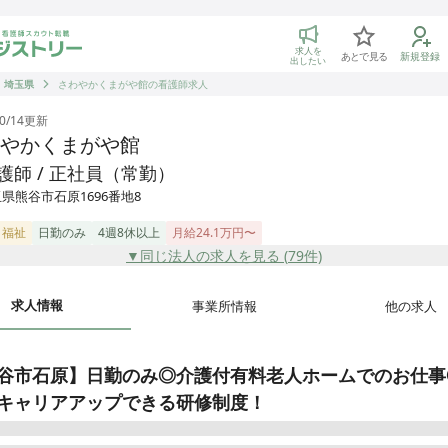
トリー 看護師の転職マッチング
求人を
あとで見る
新規登録
出したい
埼玉県
さわやかくまがや館の看護師求人
0/14
更新
やかくまがや館
護師 / 正社員（常勤）
県熊谷市石原1696番地8
・福祉
日勤のみ
4週8休以上
月給24.1万円〜
▼同じ法人の求人を見る (
79
件)
求人情報
事業所情報
他の求人
谷市石原】日勤のみ◎介護付有料老人ホームでのお仕事
キャリアアップできる研修制度！