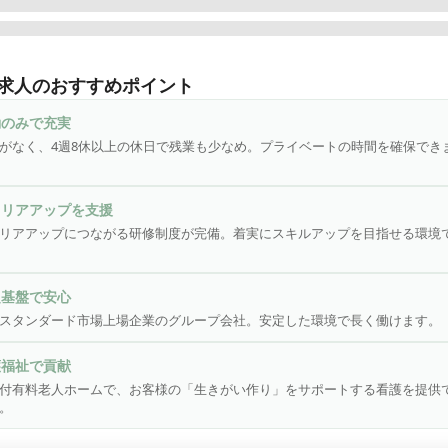
会社さわやか倶楽部は「東証スタンダード市場・株式会社ウチヤマ
ングス」のグループ会社であり、安定した基盤と誠実な運営に力を
求人のおすすめポイント
企業で、全国で施設を展開しています。「慈愛の心・尊厳を守る・
主義」という理念を掲げ、お客様に安心で笑顔溢れる生活環境を提
勤のみで充実
す。特に大切にしているのは、お客様の「生きがい作り」。安心・
がなく、4週8休以上の休日で残業も少なめ。プライベートの時間を確保でき
ろんのこと、お客様に楽しく毎日を過ごしていただけるよう、お客
立ったサービスを心がけています。
ャリアアップを支援
リアアップにつながる研修制度が完備。着実にスキルアップを目指せる環境
定基盤で安心
スタンダード市場上場企業のグループ会社。安定した環境で長く働けます。
護福祉で貢献
付有料老人ホームで、お客様の「生きがい作り」をサポートする看護を提供
。