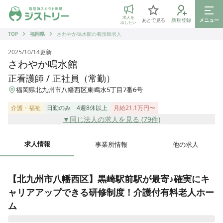
ジストリー 看護師の転職マッチング
求人を
あとで見る
新規登録
メニュー
出したい
TOP
福岡県
さわやか鳴水館の看護師求人
2025/10/14
更新
さわやか鳴水館
正看護師 / 正社員（常勤）
福岡県北九州市八幡西区東鳴水5丁目7番6号
介護・福祉
日勤のみ
4週8休以上
月給21.1万円〜
▼同じ法人の求人を見る (
79
件)
求人情報
事業所情報
他の求人
【北九州市八幡西区】黒崎駅前駅が最寄♪確実にキ
ャリアアップできる研修制度！介護付有料老人ホー
ム