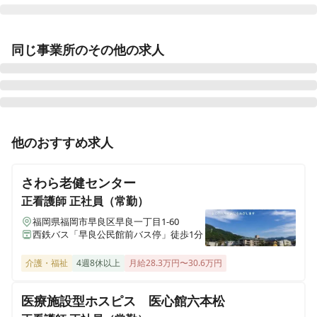
さわやか新門司館
同じ事業所のその他の求人
福岡県北九州市門司区大字畑1543番1号
さわやか桜館
秋田県仙北市角館町西長野中泊126-2
准看護師
正社員（常勤）
他のおすすめ求人
さわやか横浜栄館
【北九州市八幡西区】黒崎駅前駅が最寄♪確実にキャリ
神奈川県横浜市栄区若竹町49-24
アアップできる研修制度！介護付有料老人ホーム
さわら老健センター
さわやか新居浜館デイサービスセンター
正看護師
正社員（常勤）
愛媛県新居浜市東田3丁目乙11-77
福岡県福岡市早良区早良一丁目1-60
西鉄バス「早良公民館前バス停」徒歩1分
さわやか海響館
福岡県北九州市若松区浜町1丁目11番13号
介護・福祉
4週8休以上
月給28.3万円〜30.6万円
医療施設型ホスピス 医心館六本松
さわやか春日館
福岡県春日市上白水4-11