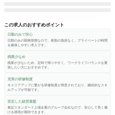
株式会社さわやか倶楽部は「東証スタンダード市場・株式会
社ウチヤマホールディングス」のグループ会社であり、安定
この求人のおすすめポイント
した基盤と誠実な運営に力を注いでいる企業で、全国で施設
を展開しています。「慈愛の心・尊厳を守る・お客様第一主
日勤のみで安心
義」という理念を掲げ、お客様に安心で笑顔溢れる生活環境
日勤のみの勤務形態なので、夜勤の負担なく、プライベートの時間
を提供しています。特に大切にしているのは、お客様の「生
を確保しやすい求人です。
きがい作り」。安心・安全はもちろんのこと、お客様に楽し
く毎日を過ごしていただけるよう、お客様の立場に立ったサ
残業少なめ
ービスを心がけています。
残業が少ないため、定時で帰りやすく、ワークライフバランスを重
視したい方におすすめです。
充実の研修制度
キャリアアップに繋がる研修制度が用意されており、継続的なスキ
ルアップが可能です。
安定した経営基盤
東証スタンダード上場企業のグループ会社なので、安心して長く働
ける環境が期待できます。