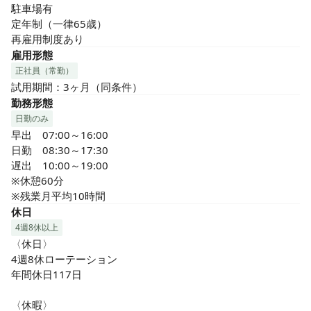
駐車場有

定年制（一律65歳）

再雇用制度あり
雇用形態
正社員（常勤）
試用期間：3ヶ月（同条件）
勤務形態
日勤のみ
早出　07:00～16:00

日勤　08:30～17:30

遅出　10:00～19:00

※休憩60分

※残業月平均10時間
休日
4週8休以上
〈休日〉

4週8休ローテーション

年間休日117日

〈休暇〉
