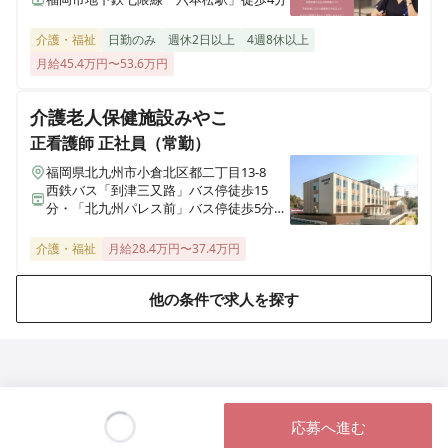
栃木県那須塩原市西朝日町3番4号
介護・福祉
日勤のみ
週休2日以上
4週8休以上
月給45.4万円〜53.6万円
さわやかながれやま館
千葉県流山市西初石1丁目742番地1
介護老人保健施設みやこ
さわやかそう花の里
正看護師
正社員（常勤）
埼玉県草加市原町3丁目8番27号
福岡県北九州市小倉北区都二丁目13-8
西鉄バス「到津三又路」バス停徒歩15
分・「北九州パレス前」バス停徒歩5分、
さわやかさくら山荘
JR鹿児島本線「西小倉駅」車9分
福岡県北九州市八幡西区清納2丁目11-13
介護・福祉
月給28.4万円〜37.4万円
さわやか花美館
他の条件で求人を探す
福岡県北九州市若松区高須東3丁目4番30号
さわやか愛の家 むなかた館
福岡県宗像市石丸1丁目13-2
応募へ進む
さわやか愛の家 さいだいじ館