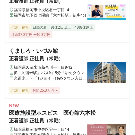
正看護師
正社員（常勤）
福岡県福岡市中央区谷一丁目14
福岡市地下鉄七隈線「六本松駅」徒歩4分
さわやか宗像館
福岡県宗像市石丸1丁目13-2
介護・福祉
日勤のみ
週休2日以上
4週8休以上
月給37.8万円〜46.3万円
さわやか笠寺館
愛知県名古屋市南区笠寺町字松東58番2号
くましろ・いづみ館
正看護師
正社員（常勤）
さわやか愛の家 むなかた弐番館
福岡県久留米市新合川一丁目9-12
福岡県宗像市自由ヶ丘2丁目17－1
JR「久留米駅」バス約15分「ゆめタウン
久留米」・「Tジョイ・ゆめタウン入口」
下車、徒歩約5分
さわやかふか家の里
介護・福祉
月給25.3万円〜
埼玉県深谷市国済寺461-4
NEW
さわやかひめじ館
医療施設型ホスピス 医心館六本松
兵庫県姫路市大津区勘兵衛町2丁目203-4
正看護師
正社員（常勤）
福岡県福岡市中央区谷一丁目14
さわやかなすしおばら館
福岡市地下鉄七隈線「六本松駅」徒歩4分