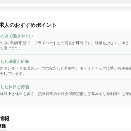
会社さわやか倶楽部は「東証スタンダード市場・株式会社ウチヤマ
ングス」のグループ会社であり、安定した基盤と誠実な運営に力を
求人のおすすめポイント
企業で、全国で施設を展開しています。「慈愛の心・尊厳を守る・
主義」という理念を掲げ、お客様に安心で笑顔溢れる生活環境を提
勤のみで働きやすい
す。特に大切にしているのは、お客様の「生きがい作り」。安心・
のみの勤務形態で、プライベートとの両立が可能です。残業も少なく、ゆと
ろんのこと、お客様に楽しく毎日を過ごしていただけるよう、お客
て働けます。
立ったサービスを心がけています。

定した基盤と研修
州市はじめ福岡県内に複数事業所もございますのでご相談ください
スタンダード市場グループの安定した基盤で、キャリアアップに繋がる研修
実しています。
実した休日と待遇
8休以上と休日も多く、交通費支給や社会保険完備など基本的な福利厚生も安
情報
職種