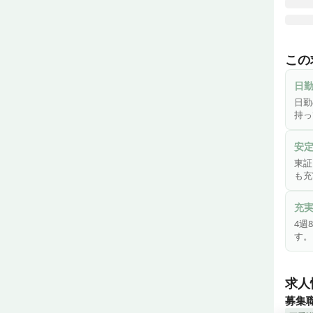
株式
ディ
この
いる
第一
日
いま
日勤
もち
持っ
場に
安
北九
東証
も充
充
4週
す。
求人
募集