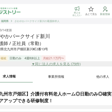
トリー 看護師の転職マッチング
求人を
あとで見る
新規登録
出したい
福岡県
さわやかパークサイド新川の看護師求人
0/14
更新
やかパークサイド新川
護師 / 正社員（常勤）
県北九州市戸畑区新川町2番13号
・福祉
日勤のみ
4週8休以上
月給21.1万円〜
▼同じ法人の求人を見る (
79
件)
求人情報
事業所情報
他の求人
九州市戸畑区】介護付有料老人ホーム◎日勤のみ◎確実
アアップできる研修制度！