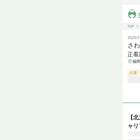
ジス
TOP
2025/1
さわ
正看
福岡
介護
【北
ャリ